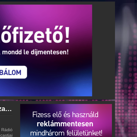
Retro Rádió archívum - Retro Rádió podcasts - Retro Rádió visszahallgatás
 Rádió
castjai