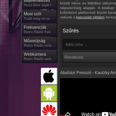
Bejelentkezés
között névre és feltöltési dátum
Hozz létre saját fiókot!
népszerűség alapján. A listában
különböző platformok között bara
Most szól
nekünk a
kapcsolat oldalon
keresz
Tudd meg mi szólt eddig
Frekvenciák
Szűrés
Retro Rádió frekvencia
Műsorújság
Retro Rádió műsorai
Webkamera
Retro Rádió webkamera, élőkép
Abaházi Presszó - Kautzky A