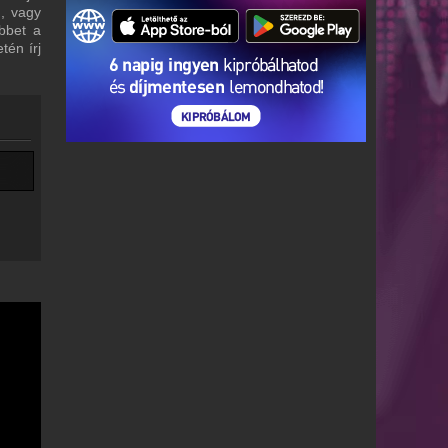
m, vagy
bbet a
tén írj