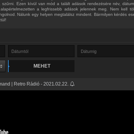
ra szűrni. Ezen kívül van mód a talált adások rendezésére név, dátu
 alapértelmezetten a legfrissebb adások jelennek meg. Nem kell tö
ngolnod. Nálunk egy helyen megtalálsz mindent. Bármilyen kérdés ese
tül!
MEHET
rmand | Retro Rádió - 2021.02.22.