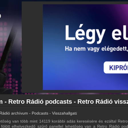
Rádió archívum - Podcasts - Visszahallgatás
tőség van több mint 14119 korábbi adás keresésére és ezáltal Retro
a fölött elhelyezkedő szűrő panellel lehetőség van a Retro Rádió pod