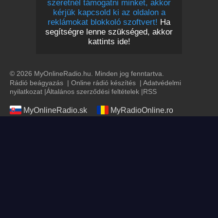
szeretnél támogatni minket, akkor
kérjük kapcsold ki az oldalon a
reklámokat blokkoló szoftvert!
Ha
segítségre lenne szükséged, akkor
kattints ide!
© 2026 MyOnlineRadio.hu. Minden jog fenntartva.
Rádió beágyazás
|
Online rádió készítés
|
Adatvédelmi
nyilatkozat
|
Általános szerződési feltételek
|
RSS
MyOnlineRadio.sk
MyRadioOnline.ro
MyOnlineRadio.at
UKRadioLive.com
MyRadioEnVivo.co
MyOnlineRadio.de
MyRadioEnLigne.fr
MyRadioEnVivo.pe
MyRadioOnline.pt
MyRadioOnline.it
MyRadioStanice.rs
MyOnlineRadio.cz
MyOnlineRadio.nl
IrishRadioLive.com
MyRadioOnline.pl
MyRadioOnline.es