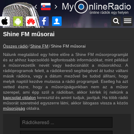
Főoldal
Shine FM műsorai
myonlineradio.hu
Összes rádió
Shine FM
Shine FM műsorai
Shine FM
Vissza a Shine FM oldalára
Nálunk megtalálod egy hétre előre a Shine FM műsorprogramját
és az ahhoz kapcsolódó legfontosabb információkat, mint például
Bejelentkezés
a műsorvezetők nevét vagy kedvcsinálót a műsorokhoz. A
Hozz létre saját fiókot!
rádióprogramok felett, a rádiókereső segítségével át tudsz váltani
másik rádióra, vagy a dátum mezővel be tudod állítani, hogy
Most szól
melyik naptól kezdve mutassa a rádió programjait. Esetleg ha azt
Tudd meg mi szólt eddig
vetted észre, hogy a műsorújságunkban nem az a műsor
szerepel, ami épp szól a rádióban, akkor kérlek írj nekünk a
Webkamera
kapcsolat oldalon
keresztül és amint tudjuk, javítjuk. Ha több rádió
Shine FM webkamera, élőkép
műsorát szeretnéd egyszerre látni, akkor látogass vissza a közös
műsorújság
oldalra.
Kapcsolat
Írj nekünk!
Partnerek
Rádiós partnerek