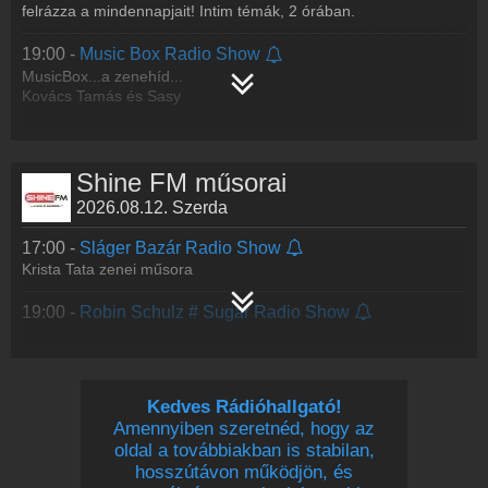
felrázza a mindennapjait! Intim témák, 2 órában.
19:00 -
Music Box Radio Show
MusicBox...a zenehíd...
Kovács Tamás és Sasy
Shine FM műsorai
2026.08.12. Szerda
17:00 -
Sláger Bazár Radio Show
Krista Tata zenei műsora
19:00 -
Robin Schulz # Sugar Radio Show
Kedves Rádióhallgató!
Amennyiben szeretnéd, hogy az
oldal a továbbiakban is stabilan,
hosszútávon működjön, és