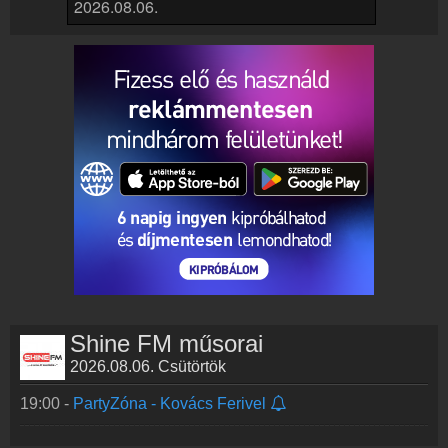
Rádió beágyazás
Ágyazd be weboldaladba
Online rádió készítés
Készítés lépésről lépésre
Shine FM műsorai
2026.08.06. Csütörtök
19:00 -
PartyZóna - Kovács Ferivel