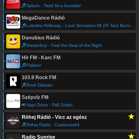
Splash - Tedd fel a kezedet!
MegaDance Rádió
Loleatta Holloway - Love Sensation 06 (Hi Tack Burnin' Up Club Mix)
Danubius Rádió
Masterboy - Feel the Heat of the Night
Hír FM - Karc FM
Paláver
103.9 Rock FM
Rock Délután
Szépvíz FM
Napi Dózis - Páll Zoltán
★
Röhej Rádió - Vicc az egész
Röhej Rádió - Csattanós54
★
Radio Sunrise