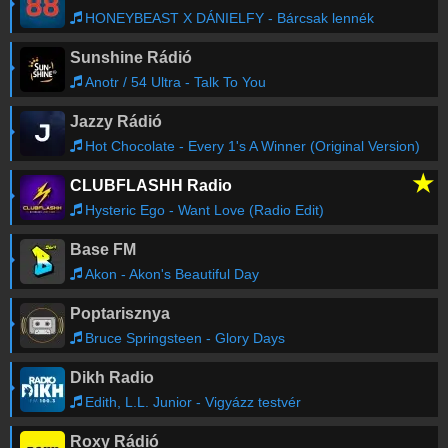
HONEYBEAST X DÁNIELFY - Bárcsak lennék
Sunshine Rádió
Anotr / 54 Ultra - Talk To You
Jazzy Rádió
Hot Chocolate - Every 1's A Winner (Original Version)
★
CLUBFLASHH Radio
Hysteric Ego - Want Love (Radio Edit)
Base FM
Akon - Akon's Beautiful Day
Poptarisznya
Bruce Springsteen - Glory Days
Dikh Radio
Edith, L.L. Junior - Vigyázz testvér
Roxy Rádió