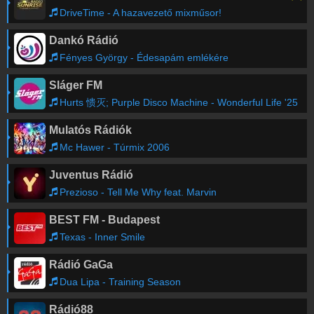
DriveTime - A hazavezető mixműsor!
Dankó Rádió
Fényes György - Édesapám emlékére
Sláger FM
Hurts 愦灭; Purple Disco Machine - Wonderful Life '25
Mulatós Rádiók
Mc Hawer - Túrmix 2006
Juventus Rádió
Prezioso - Tell Me Why feat. Marvin
BEST FM - Budapest
Texas - Inner Smile
Rádió GaGa
Dua Lipa - Training Season
Rádió88