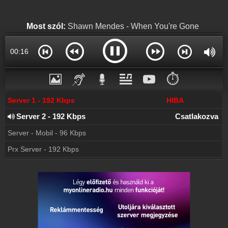
Rádió beágyazás
Ágyazd be weboldaladba
Most szól:
Shawn Mendes - When You're Gone
Online rádió készítés
Készítés lépésről lépésre
00:17
⏱️
Server 1 - 192 Kbps
HIBA
Server 2 - 192 Kbps
Csatlakozva
Server - Mobil - 96 Kbps
Prx Server - 192 Kbps