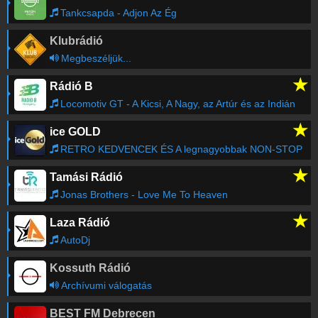
Tankcsapda - Adjon Az Ég
Klubrádió
Megbeszéljük...
★
Rádió B
Locomotiv GT - A Kicsi, A Nagy, az Artúr és az Indián
★
ice GOLD
RETRO KEDVENCEK ÉS A legnagyobbak NON-STOP
★
Tamási Rádió
Jonas Brothers - Love Me To Heaven
★
Laza Rádió
AutoDj
Kossuth Rádió
Archívumi válogatás
BEST FM Debrecen