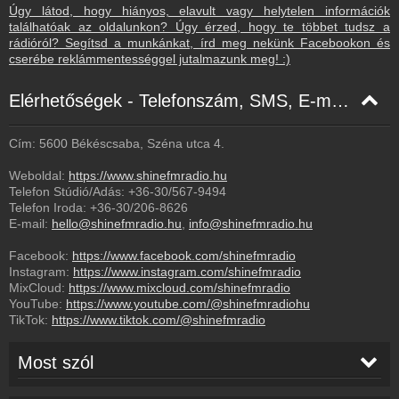
Úgy látod, hogy hiányos, elavult vagy helytelen információk
találhatóak az oldalunkon? Úgy érzed, hogy te többet tudsz a
rádióról? Segítsd a munkánkat, írd meg nekünk Facebookon és
cserébe reklámmentességgel jutalmazunk meg! :)
Elérhetőségek - Telefonszám, SMS, E-mail, Facebook
Cím: 5600 Békéscsaba, Széna utca 4.
Weboldal:
https://www.shinefmradio.hu
Telefon Stúdió/Adás:
+36-30/567-9494
Telefon Iroda:
+36-30/206-8626
E-mail:
hello@shinefmradio.hu
,
info@shinefmradio.hu
Facebook:
https://www.facebook.com/shinefmradio
Instagram:
https://www.instagram.com/shinefmradio
MixCloud:
https://www.mixcloud.com/shinefmradio
YouTube:
https://www.youtube.com/@shinefmradiohu
TikTok:
https://www.tiktok.com/@shinefmradio
Most szól
Shawn Mendes
-
When You're Gone
16:26