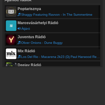
Poptarisznya
Shaggy Featuring Ravvon - In The Summertime
Marosvásárhelyi Rádió
Átjáró
Juventus Rádió
Oliver Onions - Dune Buggy
Mix Rádió
Los Del Rio - Macarena 2k23 (Dj Paul Harwood Remix)
Deejay Rádió
Deejay One - Stady
103.9 Rock FM
Ossian - A magam útját járom