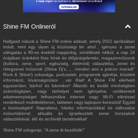
Shine FM Onlineról
Hallgasd nálunk a Shine FM online adását, amely 2022 áprilisában
indult, mint egy olyan új közösségi tér ahol... igényes a zenei
válogatás a 90-es évektől napjainkig, ismétlések nélkül, a nap 24
órájában óránként friss hírek és időjárásjelentés, magazinműsorok
(kultúra, zene, sport, egészség, életmód) választéka, zenei és
rétegzenei műsorok (Shine Dj’s, „…minden ami a polcon maradt”
Rock & Shine!) sokasága, podcastek, programok ajánlója, közéleti
információ, kívánságműsor ...vár Rád! A Shine FM elérhető
egyszerűen, bárhol és bármikor! Állandó és kiváló minőségben
számítógépen, nagy tárhelyet nem igényelve, csökkentett
adatmennyiséget felhasználva internet vagy Wi-Fi eléréssel
rendelkező mobiltelefonon, tableten vagy laptopon keresztül! Együtt
a közösségért! Naprakész, hiteles információkkal és változatos
műsortükörrel, aktuális és újraélesztett zenei korszakok
választékával, élő és archivált tartalmakkal!
Shine FM szlogenje: "A zene itt kezdődik!"