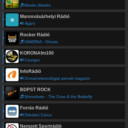
Mesés délután
Marosvásárhelyi Rádió
Átjáró
Rocker Rádió
XANDRIA - Ghosts
KORONAfm100
Csongor
InfoRádió
Orvosmeteorológiai percek magazin
BDPST ROCK
Shinedown - The Crow & the Butterfly
Forrás Rádió
Délutáni Csúcs
Nemzeti Sportrádió