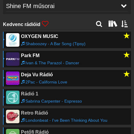
Shine FM műsorai
Switch Disco
-
SLEEP TONIGHT (Clean
16:24
Kedvenc rádióid
Version)
★
OXYGEN MUSIC
Alok & Ilkay Sencan feat. Tove Lo
-
Don't Say
16:21
Goodbye
Shaboozey - A Bar Song (Tipsy)
★
Park FM
The Weeknd
-
Blinding Lights
16:18
Ivan & The Parazol - Dancer
★
Deja Vu Rádió
Kygo feat. Paul McCartney & Michael Jackson
-
16:15
Say Say Say
2Pac - California Love
Rádió 1
Gloria Estefan
-
You'll be mine
16:11
Sabrina Carpenter - Espresso
Retro Rádió
Régebbi számok lekérése
Londonbeat - I've Been Thinking About You
Petőfi Rádió