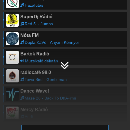
Hazafutás
SuperDj Rádió
Red 5. - Jumps
Nóta FM
Dupla KáVé - Anyám Könnyei
Bartók Rádió
Muzsikáló délután
radiocafé 98.0
Towa Bird - Gentleman
Dance Wave!
Maze 28 - Back To DhÃ«rmi
Mercy Rádió
Andi