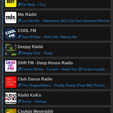
Flo Rida - I Cry
Mix Rádió
Los Del Rio - Macarena 2k23 (Dj Paul Harwood Remix)
COOL FM
Tate McRae - She's All I Wanna Be
Deejay Rádió
Deejay One - Stady
DHR FM - Deep House Radio
Faraon Music - Faraon - Need You @Faraon krystian housemusic
Club Dance Radio
The Shapeshifters - Finally Ready (Feat Billy Porter) (7 Inch)
Rádió KoKo
Somlo - Holnap
Csukás Meserádió