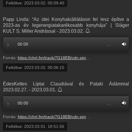
Feltöltve:
2023.03.02. 00:09:40
Papp Linda: “Az idei Konyhakiállátáson fel lesz építve a
2023-as év legenergiatakarékosabb konyhája” | Sláger
KULT S. Miller Andrással - 2023.03.02.
00:00
…
Forrás:
https://chrt.fm/track/7G18EB/cdn.simplecast.com/audio/4a573b02-a46d-48e1-bdfc-17668409783d/episodes/59af75a5-a838-4ca3-b923-36d63958566f/audio/e368df41-850c-456e-9703-27fed523dcbc/default_tc.mp3?aid=rss_feed&feed=BRUMc2Hk
Feltöltve:
2023.03.02. 00:06:10
ÉdesKettes Liptai Claudiával és Pataki Ádámmal
2023.02.27. - 2023.03.01.
00:00
…
Forrás:
https://chrt.fm/track/7G18EB/cdn.simplecast.com/audio/4a573b02-a46d-48e1-bdfc-17668409783d/episodes/bec0602d-771d-44d5-b5c3-9e2cbc531d4a/audio/181e6b98-0bfa-4251-a1fd-7e66ba6a645b/default_tc.mp3?aid=rss_feed&feed=BRUMc2Hk
Feltöltve:
2023.03.01. 18:51:56