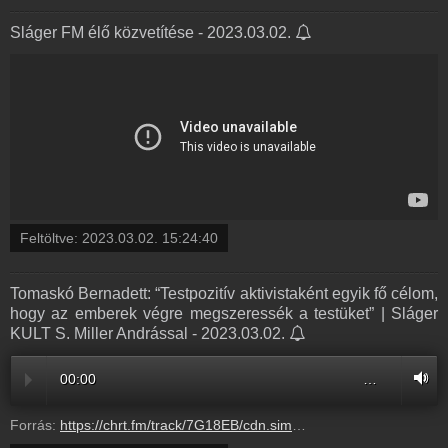
Sláger FM élő közvetítése - 2023.03.02.
Feltöltve:
2023.03.02. 15:24:40
Tomaskó Bernadett: “Testpozitív aktivistaként egyik fő célom,
hogy az emberek végre megszeressék a testüket” | Sláger
KULT S. Miller Andrással - 2023.03.02.
00:00
…
Forrás:
https://chrt.fm/track/7G18EB/cdn.simplecast.com/audio/4a573b02-a46d-48e1-bdfc-17668409783d/episodes/a902fd46-b438-4155-ae7c-14aba2c3272b/audio/01dc4c8a-69fa-4f62-954b-c5395223ab58/default_tc.mp3?aid=rss_feed&feed=BRUMc2Hk