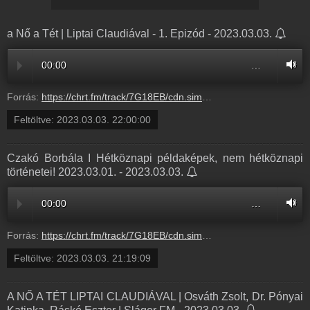
a Nő a Tét | Liptai Claudiával - 1. Epizód - 2023.03.03.
00:00
…
Forrás:
https://chrt.fm/track/7G18EB/cdn.simplecast.com/audio/4a573b02-a46d-48e1-bdfc-17668409783d/episodes/3f2698d5-7274-4be0-8d87-db48345eeeaf/audio/0a6f180e-26a5-4f1d-aab4-8169f14d3997/default_tc.mp3?aid=rss_feed&feed=BRUMc2Hk
Feltöltve:
2023.03.03. 22:00:00
Czakó Borbála I Hétköznapi példaképek, nem hétköznapi
történetei! 2023.03.01. - 2023.03.03.
00:00
…
Forrás:
https://chrt.fm/track/7G18EB/cdn.simplecast.com/audio/4a573b02-a46d-48e1-bdfc-17668409783d/episodes/dac0a7aa-5216-4f3b-a216-4b39873d2c9e/audio/17a84f69-965d-4d11-b038-ad518df45281/default_tc.mp3?aid=rss_feed&feed=BRUMc2Hk
Feltöltve:
2023.03.03. 21:19:09
A NŐ A TÉT LIPTAI CLAUDIÁVAL | Osváth Zsolt, Dr. Pónyai