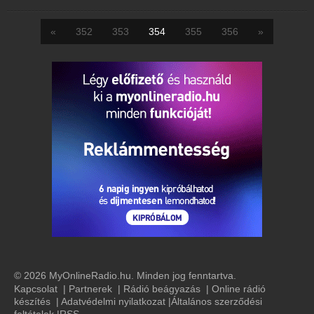
«
352
353
354
355
356
»
© 2026 MyOnlineRadio.hu. Minden jog fenntartva.
Kapcsolat
|
Partnerek
|
Rádió beágyazás
|
Online rádió
készítés
|
Adatvédelmi nyilatkozat
|
Általános szerződési