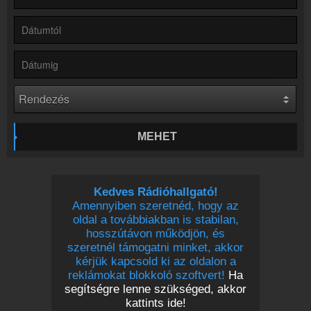
Kapcsolat
Írj nekünk!
Partnerek
Rádiós partnerek
Rádió beágyazás
Ágyazd be weboldaladba
Online rádió készítés
Készítés lépésről lépésre
MEHET
Kedves Rádióhallgató!
Amennyiben szeretnéd, hogy az
oldal a továbbiakban is stabilan,
hosszútávon működjön, és
szeretnél támogatni minket, akkor
kérjük kapcsold ki az oldalon a
reklámokat blokkoló szoftvert!
Ha
segítségre lenne szükséged, akkor
kattints ide!