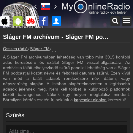
Főoldal
Sláger FM archívum - Sláger FM podcasts - Sláger FM visszahallgatás
myonlineradio.hu
Sláger FM
Összes rádió
Sláger FM
Sláger FM archívum - Podcasts - Visszahal
Vissza a Sláger FM oldalára
A Sláger FM archívumában lehetőség van több mint 3915 korábbi
Bejelentkezés
adás keresésére és ezáltal Sláger FM visszahallgatására. Az
Hozz létre saját fiókot!
archívlista fölött elhelyezkedő szűrő panellel lehetőség van a Sláger
FM podcastjai között névre és feltöltési dátumra szűrni. Ezen kívül
Most szól
van mód a talált adások rendezésére név, dátum, vagy
Tudd meg mi szólt eddig
népszerűség alapján. A listában alapértelmezetten a legfrissebb
adások jelennek meg. Nem kell többet a különböző platformok
Frekvenciák
között barangolnod. Nálunk egy helyen megtalálsz mindent.
Sláger FM frekvencia
Bármilyen kérdés esetén írj nekünk a
kapcsolat oldalon
keresztül!
Műsorújság
Sláger FM műsorai
Szűrés
Hírek
Sláger FM kapcsolatos hírek