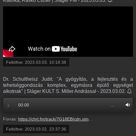
Katinka, Ráskó Eszter | Sláger FM - 2023.03.03.
Feltöltve:
2023.03.03. 10:18:38
Dr. Schultheisz Judit: "A gyógyítás, a fejlesztés és a
tehetséggondozás komplex, egymásra épülő egységet
alkotnak" | Sláger KULT S. Miller Andrással - 2023.03.02.
00:00
…
Forrás:
https://chrt.fm/track/7G18EB/cdn.simplecast.com/audio/4a573b02-a46d-48e1-bdfc-17668409783d/episodes/aa29ffd9-d45d-4374-96ee-f7a6c1531ffd/audio/c6bb5b5d-33a9-4109-b126-2bd0a23f1def/default_tc.mp3?aid=rss_feed&feed=BRUMc2Hk
Feltöltve:
2023.03.02. 23:37:36