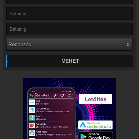
Kapcsolat
Írj nekünk!
Partnerek
Rádiós partnerek
Rádió beágyazás
Ágyazd be weboldaladba
Online rádió készítés
Készítés lépésről lépésre
MEHET