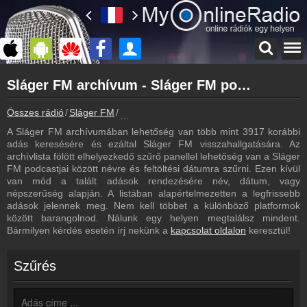
Főoldal
Sláger FM archívum - Sláger FM podcasts - Sláger FM visszahallgatás
myonlineradio.hu
Sláger FM
Összes rádió
Sláger FM
Sláger FM archívum - Podcasts - Visszahal
Vissza a Sláger FM oldalára
A Sláger FM archívumában lehetőség van több mint 3917 korábbi
Bejelentkezés
adás keresésére és ezáltal Sláger FM visszahallgatására. Az
Hozz létre saját fiókot!
archívlista fölött elhelyezkedő szűrő panellel lehetőség van a Sláger
FM podcastjai között névre és feltöltési dátumra szűrni. Ezen kívül
Most szól
van mód a talált adások rendezésére név, dátum, vagy
Tudd meg mi szólt eddig
népszerűség alapján. A listában alapértelmezetten a legfrissebb
adások jelennek meg. Nem kell többet a különböző platformok
Frekvenciák
között barangolnod. Nálunk egy helyen megtalálsz mindent.
Sláger FM frekvencia
Bármilyen kérdés esetén írj nekünk a
kapcsolat oldalon
keresztül!
Műsorújság
Sláger FM műsorai
Szűrés
Hírek
Sláger FM kapcsolatos hírek