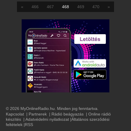
«
466
467
468
469
470
»
© 2026 MyOnlineRadio.hu. Minden jog fenntartva.
Kapcsolat
|
Partnerek
|
Rádió beágyazás
|
Online rádió
készítés
|
Adatvédelmi nyilatkozat
|
Általános szerződési
feltételek
|
RSS