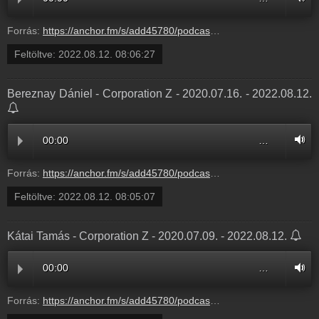
Forrás:
https://anchor.fm/s/add45780/podcast/play/56076878/https%3A%2F%2Fd3ctxlq1ktw2nl.cloudfront.net%2Fstaging%2F2022-7-12%2F280537152-44100-2-d7f506a3b8103.m4a
Feltöltve:
2022.08.12. 08:06:27
Bereznay Dániel - Corporation Z - 2020.07.16. - 2022.08.12.
00:00
…
Forrás:
https://anchor.fm/s/add45780/podcast/play/56076859/https%3A%2F%2Fd3ctxlq1ktw2nl.cloudfront.net%2Fstaging%2F2022-7-12%2Fbd122861-76d5-dc3b-6df9-b4671299f224.mp3
Feltöltve:
2022.08.12. 08:05:07
Kátai Tamás - Corporation Z - 2020.07.09. - 2022.08.12.
00:00
…
Forrás:
https://anchor.fm/s/add45780/podcast/play/56076734/https%3A%2F%2Fd3ctxlq1ktw2nl.cloudfront.net%2Fstaging%2F2022-7-12%2Fec6f6c25-d4d1-de29-b7c3-bf086244d117.mp3