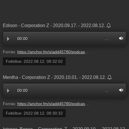
Edison - Corporation Z - 2020.09.17. - 2022.08.12.
00:00
…
Forrás:
https://anchor.fm/s/add45780/podcast/play/56077403/https%3A%2F%2Fd3ctxlq1ktw2nl.cloudfront.net%2Fstaging%2F2022-7-12%2F9432183f-e355-65f1-a894-48002e77b645.mp3
Feltöltve:
2022.08.12. 08:32:02
Mentha - Corporation Z - 2020.10.01. - 2022.08.12.
00:00
…
Forrás:
https://anchor.fm/s/add45780/podcast/play/56077448/https%3A%2F%2Fd3ctxlq1ktw2nl.cloudfront.net%2Fstaging%2F2022-7-12%2Fa2072678-4bad-c5e9-26da-c24271222966.mp3
Feltöltve:
2022.08.12. 08:30:32