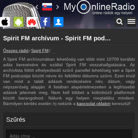
Főoldal
Spirit FM archívum - Spirit FM podcasts - Spirit FM visszahallgatás
myonlineradio.hu
Spirit FM
Összes rádió
Spirit FM
Spirit FM archívum - Podcasts - Visszahallg
Vissza a Spirit FM oldalára
A Spirit FM archívumában lehetőség van több mint 10709 korábbi
Bejelentkezés
adás keresésére és ezáltal Spirit FM visszahallgatására. Az
Hozz létre saját fiókot!
archívlista fölött elhelyezkedő szűrő panellel lehetőség van a Spirit
FM podcastjai között névre és feltöltési dátumra szűrni. Ezen kívül
Műsorújság
van mód a talált adások rendezésére név, dátum, vagy
Spirit FM műsorai
népszerűség alapján. A listában alapértelmezetten a legfrissebb
adások jelennek meg. Nem kell többet a különböző platformok
Hírek
között barangolnod. Nálunk egy helyen megtalálsz mindent.
Spirit FM kapcsolatos hírek
Bármilyen kérdés esetén írj nekünk a
kapcsolat oldalon
keresztül!
Kapcsolat
Írj nekünk!
Szűrés
Partnerek
Rádiós partnerek