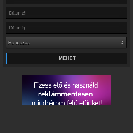
Rádió beágyazás
Ágyazd be weboldaladba
Online rádió készítés
Készítés lépésről lépésre
MEHET