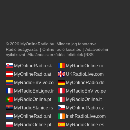
© 2026 MyOnlineRadio.hu. Minden jog fenntartva.
Rádió beágyazás
|
Online rádió készítés
|
Adatvédelmi
nyilatkozat
|
Általános szerződési feltételek
|
RSS
MyOnlineRadio.sk
MyRadioOnline.ro
MyOnlineRadio.at
UKRadioLive.com
MyRadioEnVivo.co
MyOnlineRadio.de
MyRadioEnLigne.fr
MyRadioEnVivo.pe
MyRadioOnline.pt
MyRadioOnline.it
MyRadioStanice.rs
MyOnlineRadio.cz
MyOnlineRadio.nl
IrishRadioLive.com
MyRadioOnline.pl
MyRadioOnline.es