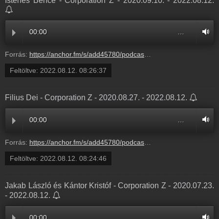
Istenes Bence - Corporation Z - 2020.09.10. - 2022.08.12.
00:00
…
Forrás:
https://anchor.fm/s/add45780/podcast/play/56077359/https%3A%2F%2Fd3ctxlq1ktw2nl.cloudfront.net%2Fstaging%2F2022-7-12%2F596329fa-52f2-a05b-ca31-eff28aa3def3.mp3
Feltöltve:
2022.08.12. 08:26:37
Filius Dei - Corporation Z - 2020.08.27. - 2022.08.12.
00:00
…
Forrás:
https://anchor.fm/s/add45780/podcast/play/56076954/https%3A%2F%2Fd3ctxlq1ktw2nl.cloudfront.net%2Fstaging%2F2022-7-12%2Fa874a713-8083-97ed-7321-30cfa73c5d05.mp3
Feltöltve:
2022.08.12. 08:24:46
Jakab László és Kántor Kristóf - Corporation Z - 2020.07.23.
- 2022.08.12.
00:00
…