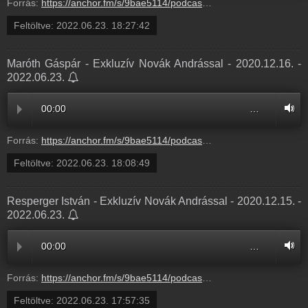
Forrás:
https://anchor.fm/s/9bae5114/podcast/play/53908520/https%3A%2F%2Fd3ctxlq1ktw2nl.cloudfront.net%2Fstaging%2F2022-5-23%2F8bebccd6-1e02-57c3-510d-79b8716d2d1a.mp3
Feltöltve:
2022.06.23. 18:27:42
Maróth Gáspár - Exkluzív Novák Andrással - 2020.12.16. -
2022.06.23.
00:00
…
Forrás:
https://anchor.fm/s/9bae5114/podcast/play/53907293/https%3A%2F%2Fd3ctxlq1ktw2nl.cloudfront.net%2Fstaging%2F2022-5-23%2Fc753bef0-c58c-c00a-336c-49cd60a6fd7d.mp3
Feltöltve:
2022.06.23. 18:08:49
Resperger István - Exkluzív Novák Andrással - 2020.12.15. -
2022.06.23.
00:00
…
Forrás:
https://anchor.fm/s/9bae5114/podcast/play/53906813/https%3A%2F%2Fd3ctxlq1ktw2nl.cloudfront.net%2Fstaging%2F2022-5-23%2Ff1acc5df-a625-ad3a-00c2-f9e240c246ac.mp3
Feltöltve:
2022.06.23. 17:57:35