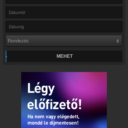
Rádió beágyazás
Ágyazd be weboldaladba
Online rádió készítés
Készítés lépésről lépésre
MEHET