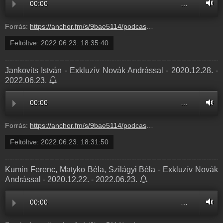
00:00
…
Forrás:
https://anchor.fm/s/9bae5114/podcast/play/53908890/https%3A%2F%2Fd3ctxlq1ktw2nl.cloudfront.net%2Fstaging%2F2022-5-23%2F7b9283ff-5f61-bde5-1a84-4e438e5f5787.mp3
Feltöltve:
2022.06.23. 18:35:40
Jankovits István - Exkluzív Novák Andrással - 2020.12.28. -
2022.06.23.
00:00
…
Forrás:
https://anchor.fm/s/9bae5114/podcast/play/53908669/https%3A%2F%2Fd3ctxlq1ktw2nl.cloudfront.net%2Fstaging%2F2022-5-23%2Fbb35b4ea-a2b3-bb97-a63e-b57459279900.mp3
Feltöltve:
2022.06.23. 18:31:50
Kumin Ferenc, Matyko Béla, Szilágyi Béla - Exkluzív Novák
Andrással - 2020.12.22. - 2022.06.23.
00:00
…