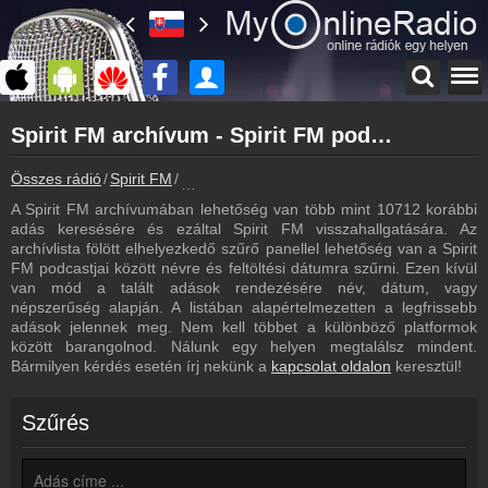
Főoldal
Spirit FM archívum - Spirit FM podcasts - Spirit FM visszahallgatás
myonlineradio.hu
Spirit FM
Összes rádió
Spirit FM
Spirit FM archívum - Podcasts - Visszahallg
Vissza a Spirit FM oldalára
A Spirit FM archívumában lehetőség van több mint 10712 korábbi
Bejelentkezés
adás keresésére és ezáltal Spirit FM visszahallgatására. Az
Hozz létre saját fiókot!
archívlista fölött elhelyezkedő szűrő panellel lehetőség van a Spirit
FM podcastjai között névre és feltöltési dátumra szűrni. Ezen kívül
Műsorújság
van mód a talált adások rendezésére név, dátum, vagy
Spirit FM műsorai
népszerűség alapján. A listában alapértelmezetten a legfrissebb
adások jelennek meg. Nem kell többet a különböző platformok
Hírek
között barangolnod. Nálunk egy helyen megtalálsz mindent.
Spirit FM kapcsolatos hírek
Bármilyen kérdés esetén írj nekünk a
kapcsolat oldalon
keresztül!
Kapcsolat
Írj nekünk!
Szűrés
Partnerek
Rádiós partnerek