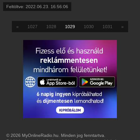
Feltöltve:
2022.06.23. 16:56:06
«
1027
1028
1029
1030
1031
»
© 2026 MyOnlineRadio.hu. Minden jog fenntartva.