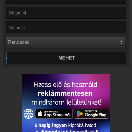
Rádió beágyazás
Ágyazd be weboldaladba
Online rádió készítés
Készítés lépésről lépésre
MEHET