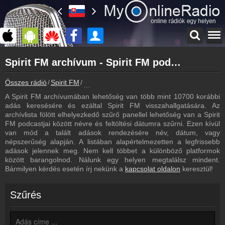
Főoldal
Spirit FM archívum - Spirit FM podcasts - Spirit FM visszahallgatás
myonlineradio.hu
Spirit FM
Összes rádió
Spirit FM
Spirit FM archívum - Podcasts - Visszahallg
Vissza a Spirit FM oldalára
A Spirit FM archívumában lehetőség van több mint 10700 korábbi
Bejelentkezés
adás keresésére és ezáltal Spirit FM visszahallgatására. Az
Hozz létre saját fiókot!
archívlista fölött elhelyezkedő szűrő panellel lehetőség van a Spirit
FM podcastjai között névre és feltöltési dátumra szűrni. Ezen kívül
Műsorújság
van mód a talált adások rendezésére név, dátum, vagy
Spirit FM műsorai
népszerűség alapján. A listában alapértelmezetten a legfrissebb
adások jelennek meg. Nem kell többet a különböző platformok
Hírek
között barangolnod. Nálunk egy helyen megtalálsz mindent.
Spirit FM kapcsolatos hírek
Bármilyen kérdés esetén írj nekünk a
kapcsolat oldalon
keresztül!
Kapcsolat
Írj nekünk!
Szűrés
Partnerek
Rádiós partnerek