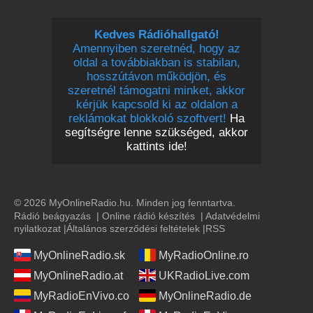
Kedves Rádióhallgató!
Amennyiben szeretnéd, hogy az
oldal a továbbiakban is stabilan,
hosszútávon működjön, és
szeretnél támogatni minket, akkor
kérjük kapcsold ki az oldalon a
reklámokat blokkoló szoftvert!
Ha
segítségre lenne szükséged, akkor
kattints ide!
© 2026 MyOnlineRadio.hu. Minden jog fenntartva.
Rádió beágyazás
|
Online rádió készítés
|
Adatvédelmi
nyilatkozat
|
Általános szerződési feltételek
|
RSS
MyOnlineRadio.sk
MyRadioOnline.ro
MyOnlineRadio.at
UKRadioLive.com
MyRadioEnVivo.co
MyOnlineRadio.de