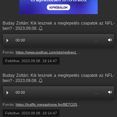
Buday Zoltán: Kik lesznek a meglepetés csapatok az NFL-
ben? - 2023.09.08.
00:00
…
Forrás:
https://www.podtrac.com/pts/redirect.mp3/pdst.fm/e/chrt.fm/track/B69D94/traffic.megaphone.fm/BETO2508522004.mp3?updated=1700233413
Feltöltve:
2023.09.08. 18:14:47
Buday Zoltán: Kik lesznek a meglepetés csapatok az NFL-
ben? - 2023.09.08.
00:00
…
Forrás:
https://traffic.megaphone.fm/BETO2508522004.mp3?updated=1700233413
Feltöltve:
2023.09.08. 18:14:47