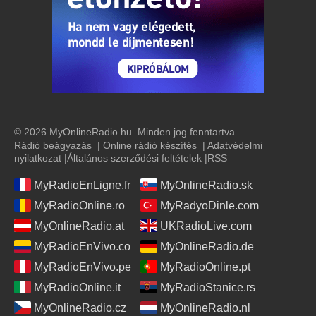
© 2026 MyOnlineRadio.hu. Minden jog fenntartva.
Rádió beágyazás
|
Online rádió készítés
|
Adatvédelmi
nyilatkozat
|
Általános szerződési feltételek
|
RSS
MyRadioEnLigne.fr
MyOnlineRadio.sk
MyRadioOnline.ro
MyRadyoDinle.com
MyOnlineRadio.at
UKRadioLive.com
MyRadioEnVivo.co
MyOnlineRadio.de
MyRadioEnVivo.pe
MyRadioOnline.pt
MyRadioOnline.it
MyRadioStanice.rs
MyOnlineRadio.cz
MyOnlineRadio.nl