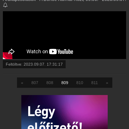
Feltöltve:
2023.09.07. 17:31:17
«
807
808
809
810
811
»