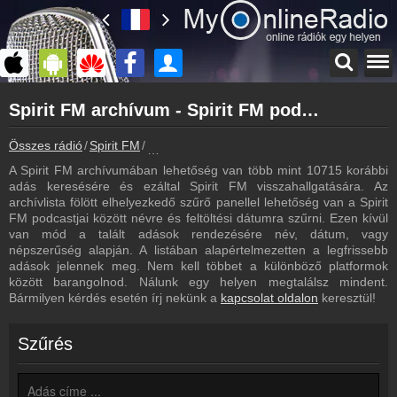
Főoldal
Spirit FM archívum - Spirit FM podcasts - Spirit FM visszahallgatás
myonlineradio.hu
Spirit FM
Összes rádió
Spirit FM
Spirit FM archívum - Podcasts - Visszahallg
Vissza a Spirit FM oldalára
A Spirit FM archívumában lehetőség van több mint 10715 korábbi
Bejelentkezés
adás keresésére és ezáltal Spirit FM visszahallgatására. Az
Hozz létre saját fiókot!
archívlista fölött elhelyezkedő szűrő panellel lehetőség van a Spirit
FM podcastjai között névre és feltöltési dátumra szűrni. Ezen kívül
Műsorújság
van mód a talált adások rendezésére név, dátum, vagy
Spirit FM műsorai
népszerűség alapján. A listában alapértelmezetten a legfrissebb
adások jelennek meg. Nem kell többet a különböző platformok
Hírek
között barangolnod. Nálunk egy helyen megtalálsz mindent.
Spirit FM kapcsolatos hírek
Bármilyen kérdés esetén írj nekünk a
kapcsolat oldalon
keresztül!
Kapcsolat
Írj nekünk!
Szűrés
Partnerek
Rádiós partnerek