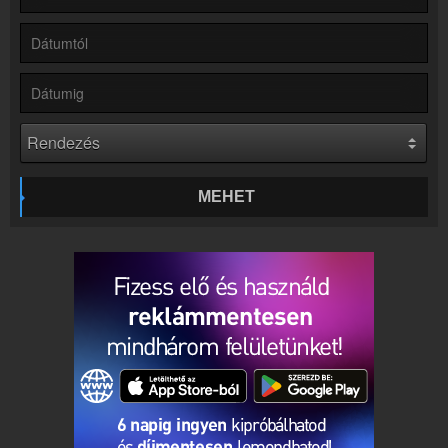
Rádió beágyazás
Ágyazd be weboldaladba
Online rádió készítés
Készítés lépésről lépésre
MEHET