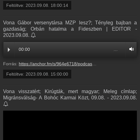
Feltöltve:
2023.09.08. 18:00:14
Vona Gábor versenytársa MZP lesz?; Tényleg bajban a
gazdaság; Orbán hatalma a Fideszben | EDITOR -
2023.09.08.
00:00
…
Forrás:
https://anchor.fm/s/964e6718/podcast/play/75632441/https%3A%2F%2Fd3ctxlq1ktw2nl.cloudfront.net%2Fstaging%2F2023-8-8%2F3a71fbf1-4ca6-f732-d24b-d1b18c872dce.mp3
Feltöltve:
2023.09.08. 15:00:00
Vona visszatért; Kirúgták, mert magyar; Meleg címlap;
Migránsválság- A Bohóc Karmai Közt, 09.08. - 2023.09.08.