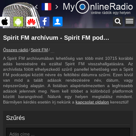
Főoldal
Spirit FM archívum - Spirit FM podcasts - Spirit FM visszahallgatás
myonlineradio.hu
Spirit FM
Összes rádió
Spirit FM
Spirit FM archívum - Podcasts - Visszahallg
Vissza a Spirit FM oldalára
A Spirit FM archívumában lehetőség van több mint 10715 korábbi
Bejelentkezés
adás keresésére és ezáltal Spirit FM visszahallgatására. Az
Hozz létre saját fiókot!
archívlista fölött elhelyezkedő szűrő panellel lehetőség van a Spirit
FM podcastjai között névre és feltöltési dátumra szűrni. Ezen kívül
Műsorújság
van mód a talált adások rendezésére név, dátum, vagy
Spirit FM műsorai
népszerűség alapján. A listában alapértelmezetten a legfrissebb
adások jelennek meg. Nem kell többet a különböző platformok
Hírek
között barangolnod. Nálunk egy helyen megtalálsz mindent.
Spirit FM kapcsolatos hírek
Bármilyen kérdés esetén írj nekünk a
kapcsolat oldalon
keresztül!
Kapcsolat
Írj nekünk!
Szűrés
Partnerek
Rádiós partnerek