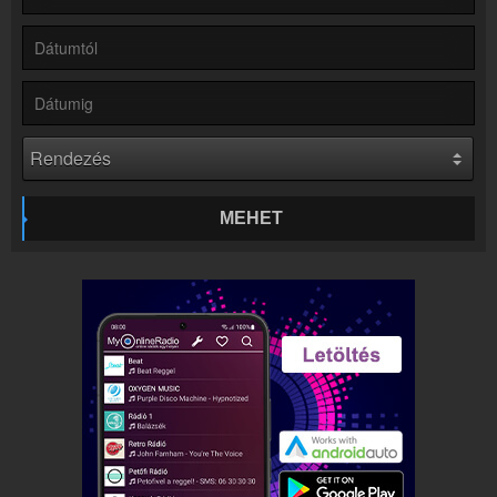
Rádió beágyazás
Ágyazd be weboldaladba
Online rádió készítés
Készítés lépésről lépésre
MEHET