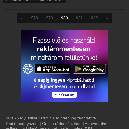
«
978
979
980
981
982
»
© 2026 MyOnlineRadio.hu. Minden jog fenntartva.
Rádió beágyazás
|
Online rádió készítés
|
Adatvédelmi
nyilatkozat
|
Általános szerződési feltételek
|
RSS