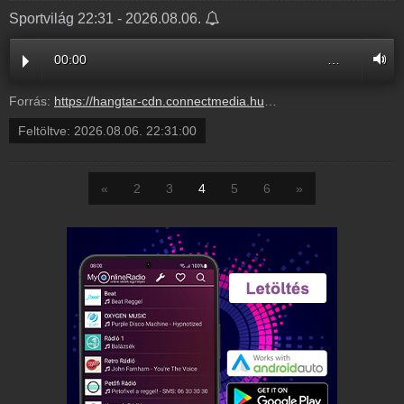
Sportvilág 22:31 - 2026.08.06.
00:00
…
Forrás:
https://hangtar-cdn.connectmedia.hu/20260806223100/20260806230000/mr11.mp3
Feltöltve:
2026.08.06. 22:31:00
«
2
3
4
5
6
»