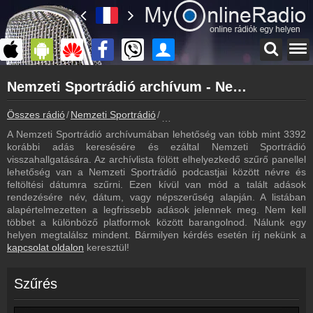
Főoldal
Nemzeti Sportrádió archívum - Nemzeti Sportrádió podcasts - Nemzeti Sportrádió visszahallgatás
myonlineradio.hu
Nemzeti Sportrádió
Összes rádió
Nemzeti Sportrádió
Nemzeti Sportrádió archívum - Pod
Vissza a Nemzeti Sportrádió oldalára
A Nemzeti Sportrádió archívumában lehetőség van több mint 3392
Bejelentkezés
korábbi adás keresésére és ezáltal Nemzeti Sportrádió
Hozz létre saját fiókot!
visszahallgatására. Az archívlista fölött elhelyezkedő szűrő panellel
lehetőség van a Nemzeti Sportrádió podcastjai között névre és
Most szól
feltöltési dátumra szűrni. Ezen kívül van mód a talált adások
Tudd meg mi szólt eddig
rendezésére név, dátum, vagy népszerűség alapján. A listában
alapértelmezetten a legfrissebb adások jelennek meg. Nem kell
Műsorújság
többet a különböző platformok között barangolnod. Nálunk egy
Nemzeti Sportrádió műsorai
helyen megtalálsz mindent. Bármilyen kérdés esetén írj nekünk a
kapcsolat oldalon
keresztül!
Webkamera
Nemzeti Sportrádió webkamera, élőkép
Szűrés
Hírek
Nemzeti Sportrádió kapcsolatos hírek