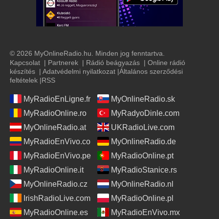
© 2026 MyOnlineRadio.hu. Minden jog fenntartva.
Kapcsolat
|
Partnerek
|
Rádió beágyazás
|
Online rádió
készítés
|
Adatvédelmi nyilatkozat
|
Általános szerződési
feltételek
|
RSS
MyRadioEnLigne.fr
MyOnlineRadio.sk
MyRadioOnline.ro
MyRadyoDinle.com
MyOnlineRadio.at
UKRadioLive.com
MyRadioEnVivo.co
MyOnlineRadio.de
MyRadioEnVivo.pe
MyRadioOnline.pt
MyRadioOnline.it
MyRadioStanice.rs
MyOnlineRadio.cz
MyOnlineRadio.nl
IrishRadioLive.com
MyRadioOnline.pl
MyRadioOnline.es
MyRadioEnVivo.mx