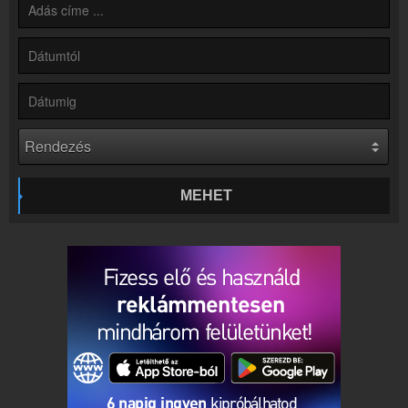
Kapcsolat
Írj nekünk!
Partnerek
Rádiós partnerek
Rádió beágyazás
Ágyazd be weboldaladba
Online rádió készítés
Készítés lépésről lépésre
MEHET