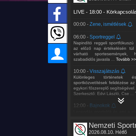
LIVE - 18:00 -
Körkapcsolá
00:00 -
Zene, ismétlések
06:00 -
Sportreggel
Napindító reggeli sportfókusz
az előző nap értékelésén túl 
várható sportesemények, 
szabadidős javasla
...
Tovább >>
10:00 -
Visszajátszás
Különleges történetek é
sportközvetítések felidézése a
egykori főszereplő segítségével.
Szerkesztő: Edvi László, Cse
...
12:00 -
Bajnokok
Legendás sportolók és ami a si
avagy olimpiai bajnokok és 
sportolók kalandos életútja a N
portréműso
...
Tovább >>
2026.08.10. Hétfő