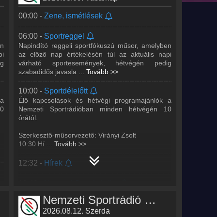
00:00 -
Zene, ismétlések
06:00 -
Sportreggel
en
Napindító reggeli sportfókuszú műsor, amelyben
pi
az előző nap értékelésén túl az aktuális napi
g
várható sportesemények, hétvégén pedig
szabadidős javasla
...
Tovább >>
10:00 -
Sportdélelőtt
 a
Élő kapcsolások és hétvégi programajánlók a
10
Nemzeti Sportrádióban minden hétvégén 10
órától.
Szerkesztő-műsorvezető: Virányi Zsolt
10:30 Hí
...
Tovább >>
12:32 -
Hírek
12:40 -
Nemzeti Sportkrónika
A Kossuth Rádióból megismert Nemzeti
Nemzeti Sportrádió műsorai
i
Sportkrónika című műsor, amely a Nemzeti
ti
Sportrádióban is hallható, naponta 4 alkalommal:
2026.08.12. Szerda