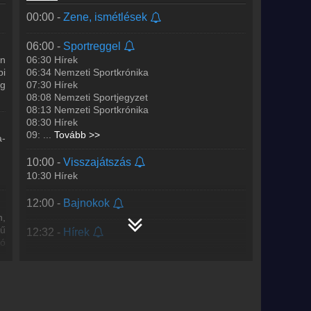
l:
6:35, 8:13, 12:40, 17:2
...
Tovább >>
00:00 -
Zene, ismétlések
13:00 -
Sportolók slágerlistája
A Sportolók Slágerlistájában az olimpiai bajnok
06:00 -
Sportreggel
ok
vízilabdázó, a BHSE ügyvezető-elnöke, Gergely
en
06:30 Hírek
ly
István beszélget sportolókkal, sok zenével.
pi
06:34 Nemzeti Sportkrónika
l.
Hétvégén 13
...
Tovább >>
g
07:30 Hírek
08:08 Nemzeti Sportjegyzet
15:00 -
Körkapcsolás
08:13 Nemzeti Sportkrónika
08:30 Hírek
A rádió egyik legfontosabb műsora az esténként -
09:
...
Tovább >>
 -
hétvégén már délutántól - jelentkező
a-
ő
Körkapcsolás. A műsorban minden olyan
n
esemény élőben követhető,
...
Tovább >>
10:00 -
Visszajátszás
10:30 Hírek
22:30 -
Sportvilág
A Kossuth Rádió kultikus műsora, amely 22:30-tól
12:00 -
Bajnokok
ól
hallható 30 percben a Nemzeti Sportrádióban.
n,
n.
Interjúk és tudósítások a sport világából.
kű
12:32 -
Hírek
Szerkesztő
...
Tovább >>
ió
12:40 -
Nemzeti Sportkrónika
23:00 -
Ismétlések
13:00 -
A víz összeköt