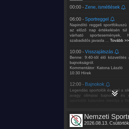
12:32 -
Hírek
00:00 -
Zene, ismétlések
12:40 -
Nemzeti Sportkrónika
06:00 -
Sportreggel
A Kossuth Rádióból megi
Napindító reggeli sportfókusz
Sportkrónika című műsor, a
az előző nap értékelésén túl 
Sportrádióban is hallható, napo
várható sportesemények, 
6:35, 8:13, 12:40, 17:2
...
Továb
szabadidős javasla
...
Tovább >>
13:00 -
Gurulj be lassítva is!
10:00 -
Visszajátszás
Benne: Karfiolfül.
Benne: 9:40-től élő közvetíté
A Nemzeti Sportrádió birk
bajnokságról.
kéthetente pénteken 14 órától.
Kommentátor: Katona László
Szerkesztő-műsorvezető: Regős
10:30 Hírek
14:00 -
Játékoskijáró
12:00 -
Bajnokok
A Nemzeti Sportrádió behara
Legendás sportolók és ami a si
minden pénteken 14 órától.
avagy olimpiai bajnokok és 
Műsorvezető: Katona László
sportolók kalandos életútja a N
portréműso
...
Tovább >>
14:30 -
Hírek
12:32 -
Hírek
14:35 -
Hárompontos
2026.08.13. Csütörtök
A Nemzeti Sportrádió Kosárl
12:40 -
Nemzeti Sportkrónika