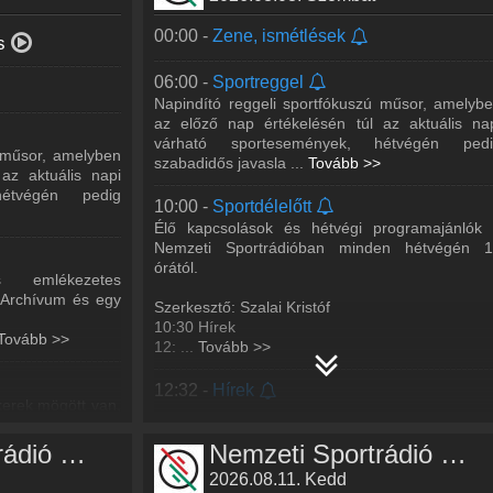
00:00 -
Zene, ismétlések
s
06:00 -
Sportreggel
Napindító reggeli sportfókuszú műsor, amelyb
az előző nap értékelésén túl az aktuális na
várható sportesemények, hétvégén pedi
ú műsor, amelyben
szabadidős javasla
...
Tovább >>
az aktuális napi
hétvégén pedig
10:00 -
Sportdélelőtt
Élő kapcsolások és hétvégi programajánlók
Nemzeti Sportrádióban minden hétvégén 
órától.
s emlékezetes
z Archívum és egy
Szerkesztő: Szalai Kristóf
10:30 Hírek
Tovább >>
12:
...
Tovább >>
12:32 -
Hírek
kerek mögött van,
más példaértékű
12:40 -
Nemzeti Sportkrónika
emzeti Sportrádió
Nemzeti Sportrádió műsorai
Nemzeti Sportrádió műsorai
A Kossuth Rádióból megismert Nemzet
Sportkrónika című műsor, amely a Nemze
2026.08.11. Kedd