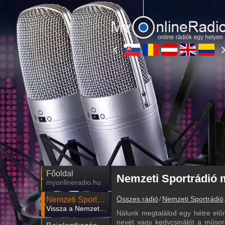
Főoldal
Nemzeti Sportrádió 
myonlineradio.hu
Összes rádió
Nemzeti Sportrádió
Nemzeti Sportrádió
Vissza a Nemzeti Sportrádió oldalára
Nálunk megtalálod egy hétre elő
nevét vagy kedvcsinálót a műsor