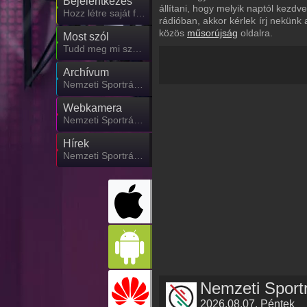
Bejelentkezés
állítani, hogy melyik naptól kezd
Hozz létre saját fiókot!
rádióban, akkor kérlek írj nekünk
közös
műsorújság
oldalra.
Most szól
Tudd meg mi szólt eddig
Archívum
Nemzeti Sportrádió korábbi adásai
Webkamera
Nemzeti Sportrádió webkamera, élőkép
Hírek
Nemzeti Sportrádió kapcsolatos hírek
2026.08.07. Péntek