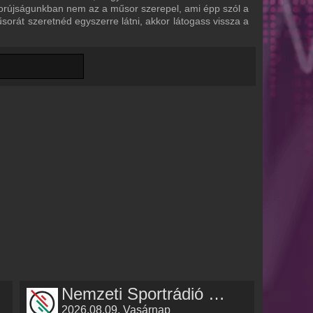
űsorújságunkban nem az a műsor szerepel, ami épp szól a
űsorát szeretnéd egyszerre látni, akkor látogass vissza a
Nemzeti Sportrádió műsorai
2026.08.09. Vasárnap