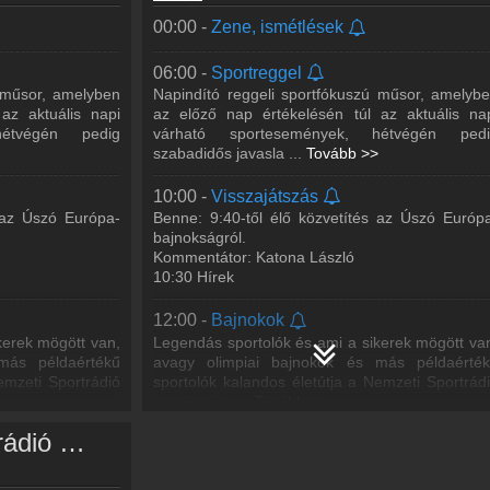
Sportrádióban is hallható, naponta 4 alkalomma
6:35, 8:13, 12:40, 17:2
...
Tovább >>
00:00 -
Zene, ismétlések
13:00 -
Sportolók slágerlistája
06:00 -
Sportreggel
smert Nemzeti
A Sportolók Slágerlistájában az olimpiai bajn
ú műsor, amelyben
Napindító reggeli sportfókuszú műsor, amelyb
mely a Nemzeti
vízilabdázó, a BHSE ügyvezető-elnöke, Gerge
az aktuális napi
az előző nap értékelésén túl az aktuális na
nta 4 alkalommal:
István beszélget sportolókkal, sok zenéve
hétvégén pedig
várható sportesemények, hétvégén pedi
b >>
Hétvégén 13
...
Tovább >>
szabadidős javasla
...
Tovább >>
15:00 -
Körkapcsolás
10:00 -
Visszajátszás
A rádió egyik legfontosabb műsora az esténként
s az Úszó Európa-
Benne: 9:40-től élő közvetítés az Úszó Európ
ózó magazinja,
hétvégén már délutántól - jelentkez
bajnokságról.
Körkapcsolás. A műsorban minden olya
Kommentátor: Katona László
 László
esemény élőben követhető,
...
Tovább >>
10:30 Hírek
22:30 -
Sportvilág
12:00 -
Bajnokok
ngozó magazinja
A Kossuth Rádió kultikus műsora, amely 22:30-t
kerek mögött van,
Legendás sportolók és ami a sikerek mögött va
hallható 30 percben a Nemzeti Sportrádióba
más példaértékű
avagy olimpiai bajnokok és más példaérté
Interjúk és tudósítások a sport világából.
emzeti Sportrádió
sportolók kalandos életútja a Nemzeti Sportrád
Szerkesztő
...
Tovább >>
portréműso
...
Tovább >>
Nemzeti Sportrádió műsorai
23:00 -
Ismétlések
12:32 -
Hírek
abda Magazinja,
12:40 -
Nemzeti Sportkrónika