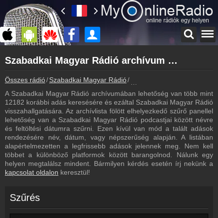
Főoldal
Szabadkai Magyar Rádió archívum - Szabadkai Magyar Rádió podcasts - Szabadkai Magyar Rádió visszahallgatás
myonlineradio.hu
Szabadkai Magyar Rádió
Összes rádió
Szabadkai Magyar Rádió
Szabadkai Magyar Rádió arc
Vissza a Szabadkai Magyar Rádió oldalára
A Szabadkai Magyar Rádió archívumában lehetőség van több mint
Bejelentkezés
12182 korábbi adás keresésére és ezáltal Szabadkai Magyar Rádió
Hozz létre saját fiókot!
visszahallgatására. Az archívlista fölött elhelyezkedő szűrő panellel
lehetőség van a Szabadkai Magyar Rádió podcastjai között névre
Műsorújság
és feltöltési dátumra szűrni. Ezen kívül van mód a talált adások
Szabadkai Magyar Rádió műsorai
rendezésére név, dátum, vagy népszerűség alapján. A listában
alapértelmezetten a legfrissebb adások jelennek meg. Nem kell
Kapcsolat
többet a különböző platformok között barangolnod. Nálunk egy
Írj nekünk!
helyen megtalálsz mindent. Bármilyen kérdés esetén írj nekünk a
kapcsolat oldalon
keresztül!
Partnerek
Rádiós partnerek
Szűrés
Rádió beágyazás
Ágyazd be weboldaladba