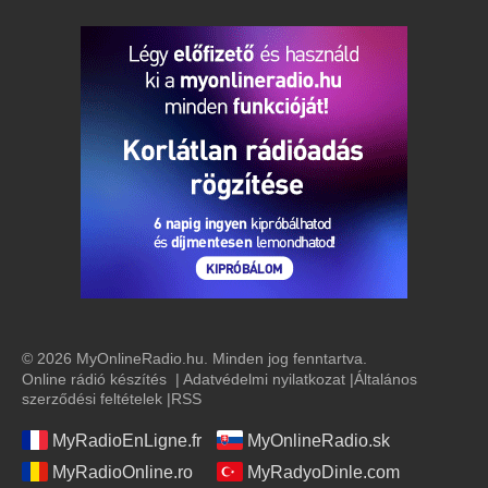
© 2026 MyOnlineRadio.hu. Minden jog fenntartva.
Online rádió készítés
|
Adatvédelmi nyilatkozat
|
Általános
szerződési feltételek
|
RSS
MyRadioEnLigne.fr
MyOnlineRadio.sk
MyRadioOnline.ro
MyRadyoDinle.com