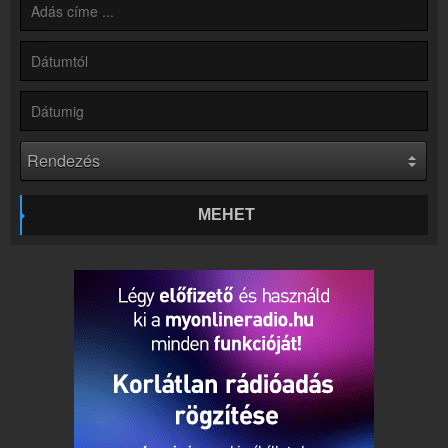
Online rádió készítés
Készítés lépésről lépésre
MEHET