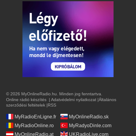
© 2026 MyOnlineRadio.hu. Minden jog fenntartva.
Online rádió készítés
|
Adatvédelmi nyilatkozat
|
Általános
szerződési feltételek
|
RSS
MyRadioEnLigne.fr
MyOnlineRadio.sk
MyRadioOnline.ro
MyRadyoDinle.com
MyOnlineRadio.at
UKRadioLive.com