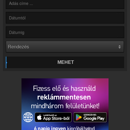
Online rádió készítés
Készítés lépésről lépésre
MEHET