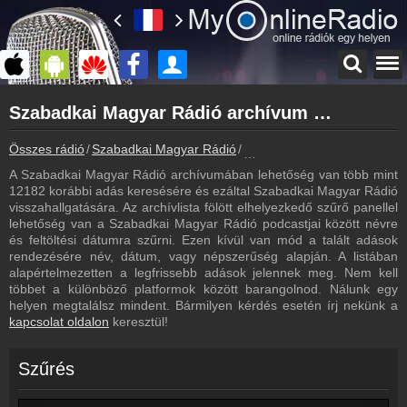
Főoldal
Szabadkai Magyar Rádió archívum - Szabadkai Magyar Rádió podcasts - Szabadkai Magyar Rádió visszahallgatás
myonlineradio.hu
Szabadkai Magyar Rádió
Összes rádió
Szabadkai Magyar Rádió
Szabadkai Magyar Rádió arc
Vissza a Szabadkai Magyar Rádió oldalára
A Szabadkai Magyar Rádió archívumában lehetőség van több mint
Bejelentkezés
12182 korábbi adás keresésére és ezáltal Szabadkai Magyar Rádió
Hozz létre saját fiókot!
visszahallgatására. Az archívlista fölött elhelyezkedő szűrő panellel
lehetőség van a Szabadkai Magyar Rádió podcastjai között névre
Műsorújság
és feltöltési dátumra szűrni. Ezen kívül van mód a talált adások
Szabadkai Magyar Rádió műsorai
rendezésére név, dátum, vagy népszerűség alapján. A listában
alapértelmezetten a legfrissebb adások jelennek meg. Nem kell
Kapcsolat
többet a különböző platformok között barangolnod. Nálunk egy
Írj nekünk!
helyen megtalálsz mindent. Bármilyen kérdés esetén írj nekünk a
kapcsolat oldalon
keresztül!
Partnerek
Rádiós partnerek
Szűrés
Rádió beágyazás
Ágyazd be weboldaladba