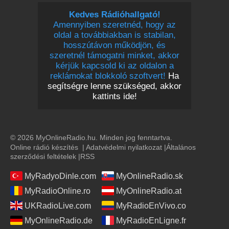
Kedves Rádióhallgató!
Amennyiben szeretnéd, hogy az
oldal a továbbiakban is stabilan,
hosszútávon működjön, és
szeretnél támogatni minket, akkor
kérjük kapcsold ki az oldalon a
reklámokat blokkoló szoftvert!
Ha
segítségre lenne szükséged, akkor
kattints ide!
© 2026 MyOnlineRadio.hu. Minden jog fenntartva.
Online rádió készítés
|
Adatvédelmi nyilatkozat
|
Általános
szerződési feltételek
|
RSS
MyRadyoDinle.com
MyOnlineRadio.sk
MyRadioOnline.ro
MyOnlineRadio.at
UKRadioLive.com
MyRadioEnVivo.co
MyOnlineRadio.de
MyRadioEnLigne.fr