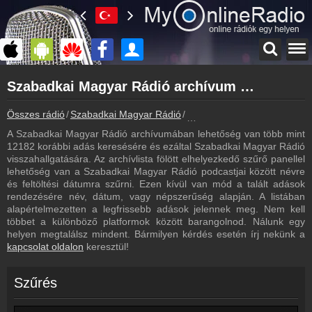
Főoldal
Szabadkai Magyar Rádió archívum - Szabadkai Magyar Rádió podcasts - Szabadkai Magyar Rádió visszahallgatás
myonlineradio.hu
Szabadkai Magyar Rádió
Összes rádió
Szabadkai Magyar Rádió
Szabadkai Magyar Rádió arc
Vissza a Szabadkai Magyar Rádió oldalára
A Szabadkai Magyar Rádió archívumában lehetőség van több mint
Bejelentkezés
12182 korábbi adás keresésére és ezáltal Szabadkai Magyar Rádió
Hozz létre saját fiókot!
visszahallgatására. Az archívlista fölött elhelyezkedő szűrő panellel
lehetőség van a Szabadkai Magyar Rádió podcastjai között névre
Műsorújság
és feltöltési dátumra szűrni. Ezen kívül van mód a talált adások
Szabadkai Magyar Rádió műsorai
rendezésére név, dátum, vagy népszerűség alapján. A listában
alapértelmezetten a legfrissebb adások jelennek meg. Nem kell
Kapcsolat
többet a különböző platformok között barangolnod. Nálunk egy
Írj nekünk!
helyen megtalálsz mindent. Bármilyen kérdés esetén írj nekünk a
kapcsolat oldalon
keresztül!
Partnerek
Rádiós partnerek
Szűrés
Rádió beágyazás
Ágyazd be weboldaladba