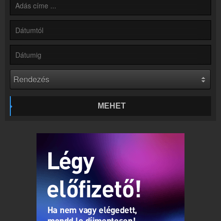
Online rádió készítés
Készítés lépésről lépésre
MEHET