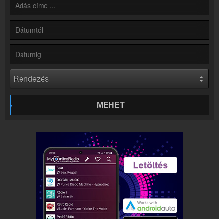
Rádió beágyazás
Ágyazd be weboldaladba
Online rádió készítés
Készítés lépésről lépésre
MEHET