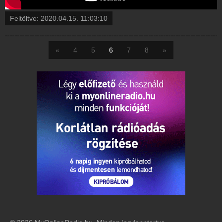
Feltöltve:
2020.04.15. 11:03:10
«
4
5
6
7
8
»