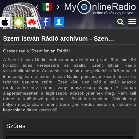
Főoldal
Szent István Rádió archívum - Szent István Rádió podcasts - Szent István Rádió visszahallgatás
myonlineradio.hu
Szent István Rádió
Összes rádió
Szent István Rádió
Szent István Rádió archívum - Pod
Vissza a Szent István Rádió oldalára
A Szent István Rádió archívumában lehetőség van több mint 93
Bejelentkezés
korábbi adás keresésére és ezáltal Szent István Rádió
Hozz létre saját fiókot!
visszahallgatására. Az archívlista fölött elhelyezkedő szűrő panellel
lehetőség van a Szent István Rádió podcastjai között névre és
Frekvenciák
feltöltési dátumra szűrni. Ezen kívül van mód a talált adások
Szent István Rádió frekvencia
rendezésére név, dátum, vagy népszerűség alapján. A listában
alapértelmezetten a legfrissebb adások jelennek meg. Nem kell
Műsorújság
többet a különböző platformok között barangolnod. Nálunk egy
Szent István Rádió műsorai
helyen megtalálsz mindent. Bármilyen kérdés esetén írj nekünk a
kapcsolat oldalon
keresztül!
Kapcsolat
Írj nekünk!
Szűrés
Partnerek
Rádiós partnerek