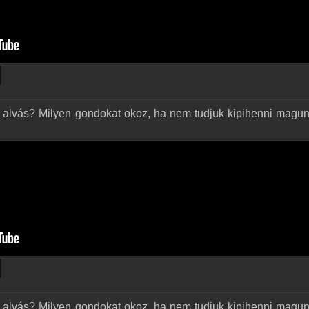
ő alvás? Milyen gondokat okoz, ha nem tudjuk kipihenni magun
ő alvás? Milyen gondokat okoz, ha nem tudjuk kipihenni magun