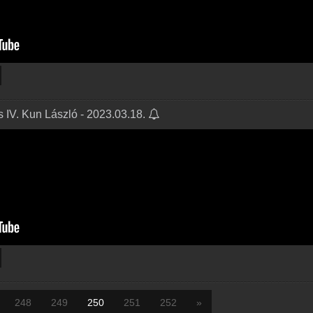
és IV. Kun László - 2023.03.18.
248
249
250
251
252
»