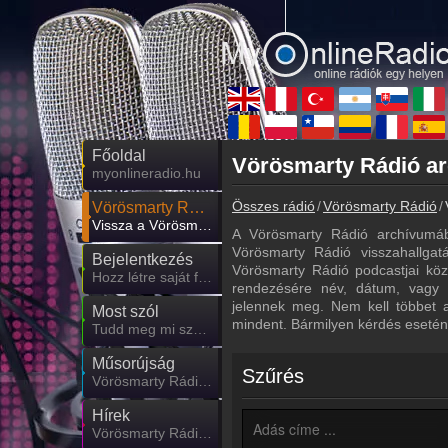
Főoldal
myonlineradio.hu
Összes rádió
Vörösmarty Rádió
Vörösmarty Rádió
Vissza a Vörösmarty Rádió oldalára
A Vörösmarty Rádió archívumáb
Vörösmarty Rádió visszahallgatá
Bejelentkezés
Vörösmarty Rádió podcastjai közö
Hozz létre saját fiókot!
rendezésére név, dátum, vagy n
jelennek meg. Nem kell többet 
Most szól
mindent. Bármilyen kérdés esetén
Tudd meg mi szólt eddig
Műsorújság
Szűrés
Vörösmarty Rádió műsorai
Hírek
Vörösmarty Rádió kapcsolatos hírek