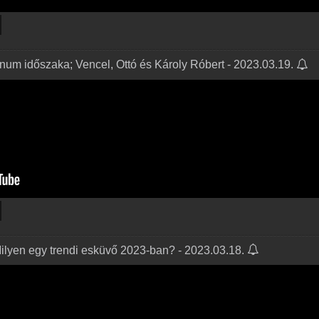
egnum időszaka; Vencel, Ottó és Károly Róbert - 2023.03.19.
ilyen egy trendi esküvő 2023-ban? - 2023.03.18.