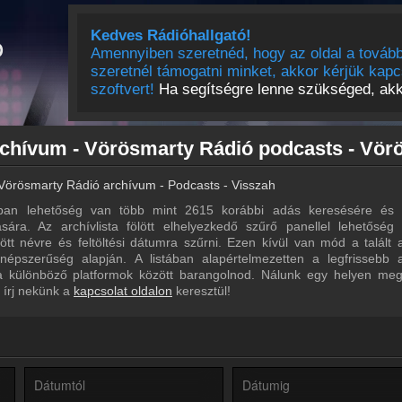
Kedves Rádióhallgató!
Amennyiben szeretnéd, hogy az oldal a tovább
szeretnél támogatni minket, akkor kérjük kapc
szoftvert!
Ha segítségre lenne szükséged, akko
Vörösmarty Rádió archívum - Podcasts - Visszahallgatás
an lehetőség van több mint 2615 korábbi adás keresésére és e
sára. Az archívlista fölött elhelyezkedő szűrő panellel lehetőség
tt névre és feltöltési dátumra szűrni. Ezen kívül van mód a talált
épszerűség alapján. A listában alapértelmezetten a legfrissebb 
a különböző platformok között barangolnod. Nálunk egy helyen megt
 írj nekünk a
kapcsolat oldalon
keresztül!