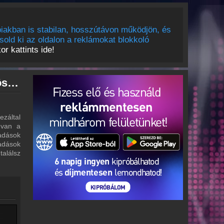
iakban is stabilan, hosszútávon működjön, és
sold ki az oldalon a reklámokat blokkoló
r kattints ide!
Vörösmarty Rádió archívum - Vörösmarty Rádió podcasts - Vörösmarty Rádió visszahallgatás
záltal
 van a
 adások
adások
alálsz