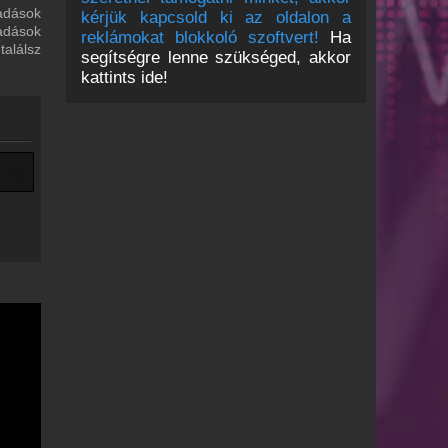
 adások
kérjük kapcsold ki az oldalon a
adások
reklámokat blokkoló szoftvert!
Ha
alálsz
segítségre lenne szükséged, akkor
kattints ide!