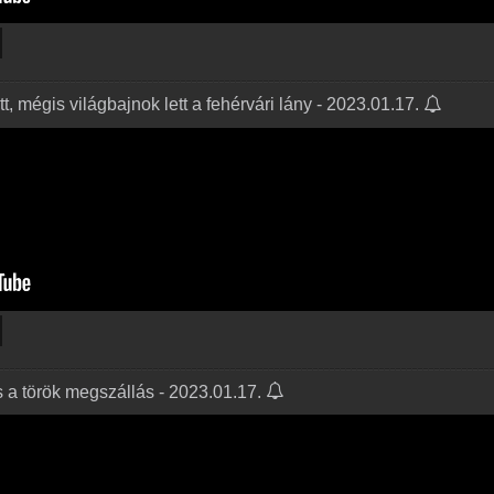
t, mégis világbajnok lett a fehérvári lány - 2023.01.17.
 a török megszállás - 2023.01.17.