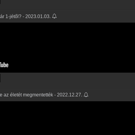
ár 1-jétől? - 2023.01.03.
de az életét megmentették - 2022.12.27.