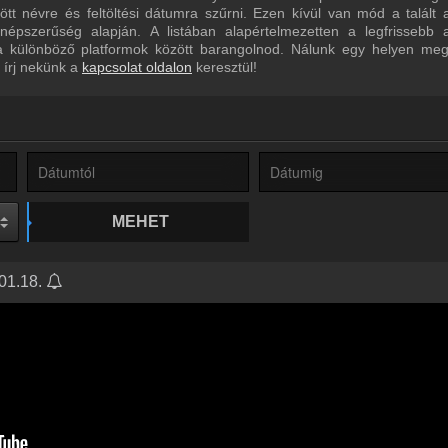
tt névre és feltöltési dátumra szűrni. Ezen kívül van mód a talált
épszerűség alapján. A listában alapértelmezetten a legfrissebb 
a különböző platformok között barangolnod. Nálunk egy helyen megt
 írj nekünk a
kapcsolat oldalon
keresztül!
MEHET
.01.18.