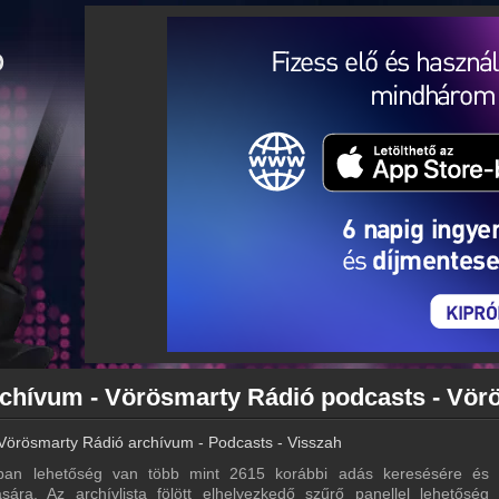
Vörösmarty Rádió archívum - Podcasts - Visszahallgatás
an lehetőség van több mint 2615 korábbi adás keresésére és e
sára. Az archívlista fölött elhelyezkedő szűrő panellel lehetőség