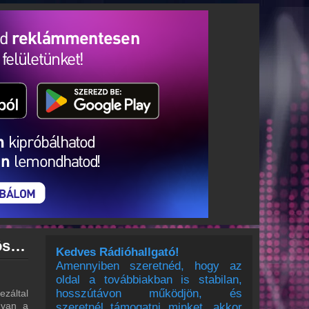
Vörösmarty Rádió archívum - Vörösmarty Rádió podcasts - Vörösmarty Rádió visszahallgatás
Kedves Rádióhallgató!
Amennyiben szeretnéd, hogy az
oldal a továbbiakban is stabilan,
hosszútávon működjön, és
záltal
 van a
szeretnél támogatni minket, akkor