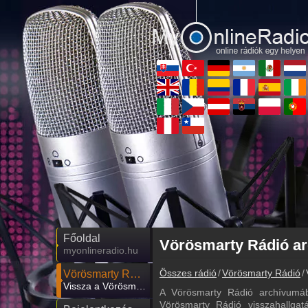
Főoldal
myonlineradio.hu
Összes rádió
Vörösmarty Rádió
Vörösmarty Rádió
Vissza a Vörösmarty Rádió oldalára
A Vörösmarty Rádió archívumáb
Vörösmarty Rádió visszahallgatá