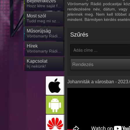
Bejelentkezés
Vörösmarty Rádió podcastjai közö
Hozz létre saját fiókot!
rendezésére név, dátum, vagy n
jelennek meg. Nem kell többet 
Most szól
mindent. Bármilyen kérdés esetén
Tudd meg mi szólt eddig
Műsorújság
Szűrés
Vörösmarty Rádió műsorai
Hírek
Vörösmarty Rádió kapcsolatos hírek
Kapcsolat
Írj nekünk!
Johanniták a városban - 2023