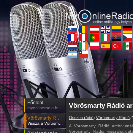
Főoldal
myonlineradio.hu
Összes rádió
Vörösmarty Rádió
Vörösmarty Rádió
Vissza a Vörösmarty Rádió oldalára
A Vörösmarty Rádió archívumáb
Vörösmarty Rádió visszahallgatá