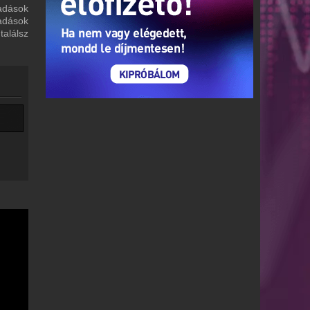
 adások
adások
alálsz