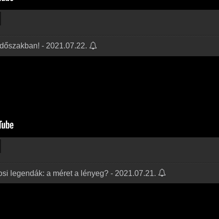
 időszakban! - 2021.07.22.
si legendák: a méret a lényeg? - 2021.07.21.