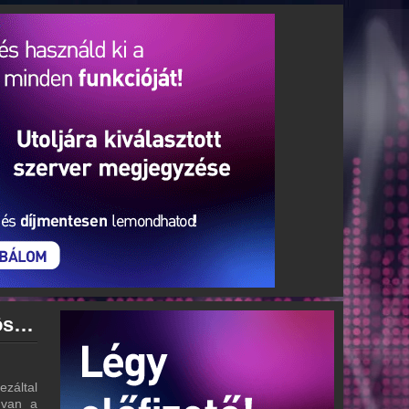
Vörösmarty Rádió archívum - Vörösmarty Rádió podcasts - Vörösmarty Rádió visszahallgatás
záltal
 van a