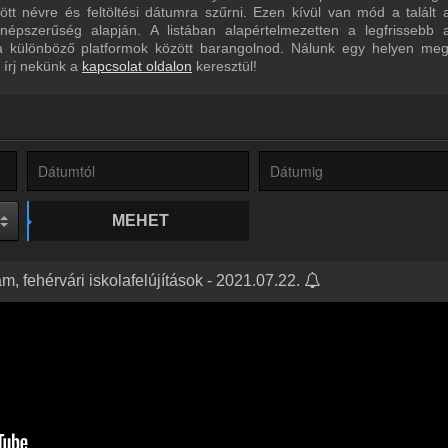
tt névre és feltöltési dátumra szűrni. Ezen kívül van mód a talált
épszerűség alapján. A listában alapértelmezetten a legfrissebb 
a különböző platformok között barangolnod. Nálunk egy helyen megt
 írj nekünk a
kapcsolat oldalon
keresztül!
MEHET
m, fehérvári iskolafelújítások - 2021.07.22.