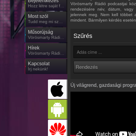
Bejelentkezés
Vörösmarty Rádió podcastjai közö
Hozz létre saját fiókot!
rendezésére név, dátum, vagy n
jelennek meg. Nem kell többet 
Most szól
mindent. Bármilyen kérdés esetén
Tudd meg mi szólt eddig
Műsorújság
Szűrés
Vörösmarty Rádió műsorai
Hírek
Vörösmarty Rádió kapcsolatos hírek
Kapcsolat
Írj nekünk!
Új világrend, gazdasági progra