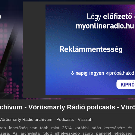
Vörösmarty Rádió archívum - Podcasts - Visszahallgatás
an lehetőség van több mint 2614 korábbi adás keresésére és e
sára. Az archívlista fölött elhelyezkedő szűrő panellel lehetőség