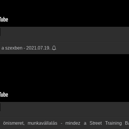
e a szexben - 2021.07.19.
 önismeret, munkavállalás - mindez a Street Training B