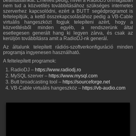
beállításainkat. Emellett pedig, mivel a RadioDJ önmagában
nem tud a közvetítés továbbításához szükséges internetes
szerverhez kapcsolódni, ezért a BUTT segédprogramot is
feltelepítjük, a kettő összekapcsolásához pedig a VB-Cable
virtuális hangeszközt fogjuk telepíteni azért, hogy a
közvetítésből minden egyéb, a rendszerünk által
esetlegesen generált hang ki legyen zárva, és csak az
kerüljön továbbításra amit a RadioDJ-nk generál.
Az általunk telepített rádiós-szoftverkonfiguráció minden
programja ingyenesen használható.
A feltelepített programok:
RadioDJ –
https://www.radiodj.ro
MySQL szerver –
https://www.mysql.com
Butt broadcasting tool –
https://sourceforge.net
VB-Cable virtuális hangeszköz –
https://vb-audio.com