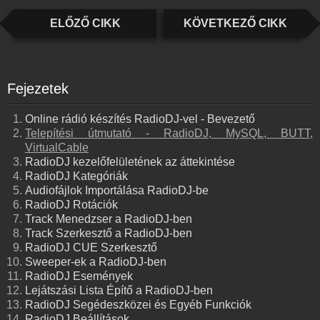
ELŐZŐ CIKK
KÖVETKEZŐ CIKK
Fejezetek
Online rádió készítés RadioDJ-vel - Bevezető
Telepítési útmutató - RadioDJ, MySQL, BUTT,
VirtualCable
RadioDJ kezelőfelületének az áttekintése
RadioDJ Kategóriák
Audiofájlok Importálása RadioDJ-be
RadioDJ Rotációk
Track Menedzser a RadioDJ-ben
Track Szerkesztő a RadioDJ-ben
RadioDJ CUE Szerkesztő
Sweeper-ek a RadioDJ-ben
RadioDJ Események
Lejátszási Lista Építő a RadioDJ-ben
RadioDJ Segédeszközei és Egyéb Funkciók
RadioDJ Beállítások