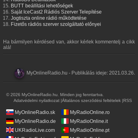
BUTT beállítási lehetőségek
Saját IceCast2 Rádiós Szerver Telepítése
Jogtiszta online rádió működtetése
Fizetős rádiós szerver szolgáltató előnyei
Ha bármilyen kérdésed van, akkor kérlek kommentelj a cikk
alá!
MyOnlineRadio.hu
-
Publikálás ideje:
2021.03.26.
© 2026 MyOnlineRadio.hu. Minden jog fenntartva.
Adatvédelmi nyilatkozat
|
Általános szerződési feltételek
|
RSS
MyOnlineRadio.sk
MyRadioOnline.ro
MyOnlineRadio.de
MyRadioOnline.it
UKRadioLive.com
MyRadioOnline.pt