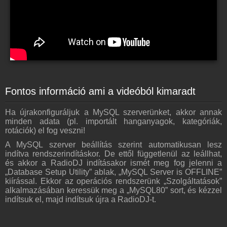
Fontos információ ami a videóból kimaradt
Ha újrakonfiguráljuk a MySQL szerverünket, akkor annak
minden adata (pl. importált hanganyagok, kategóriák,
rotációk) el fog veszni!
A MySQL szerver beállítás szerint automatikusan lesz
indítva rendszerindításkor. De ettől függetlenül az leállhat,
és akkor a RadioDJ indításakor ismét meg fog jelenni a
„Database Setup Utility” ablak, „MySQL Server is OFFLINE”
kiírással. Ekkor az operációs rendszerünk „Szolgáltatások”
alkalmazásában keressük meg a „MySQL80” sort, és kézzel
indítsuk el, majd indítsuk újra a RadioDJ-t.