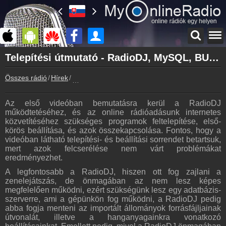
Főoldal
Telepítési útmutató - RadioDJ, MySQL, BUTT, Virtual Cable
myonlineradio.hu
Összes rádió
Hírek
Telepítési útmutató - RadioDJ, MySQL, BUTT, Vi
Bejelentkezés
Hozz létre saját fiókot!
Az első videóban bemutatásra kerül a RadioDJ
Kapcsolat
működtetéséhez, és az online rádióadásunk internetes
Írj nekünk!
közvetítéséhez szükséges programok feltelepítése, első-
körös beállítása, és azok összekapcsolása. Fontos, hogy a
Partnerek
videóban látható telepítési- és beállítási sorrendet betartsuk,
Rádiós partnerek
mert azok felcserélése nem várt problémákat
eredményezhet.
Rádió beágyazás
Ágyazd be weboldaladba
A legfontosabb a RadioDJ, hiszen ott fog zajlani a
zenelejátszás, de önmagában az nem lesz képes
Online rádió készítés
megfelelően működni, ezért szükségünk lesz egy adatbázis-
Készítés lépésről lépésre
szerverre, ami a gépünkön fog működni, a RadioDJ pedig
abba fogja menteni az importált állományok forrásfájljainak
útvonalát, illetve a hanganyagainkra vonatkozó