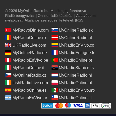
© 2026 MyOnlineRadio.hu. Minden jog fenntartva.
Rádió beágyazás
|
Online rádió készítés
|
Adatvédelmi
nyilatkozat
|
Általános szerződési feltételek
|
RSS
MyRadyoDinle.com
MyOnlineRadio.sk
MyRadioOnline.ro
MyOnlineRadio.at
UKRadioLive.com
MyRadioEnVivo.co
MyOnlineRadio.de
MyRadioEnLigne.fr
MyRadioEnVivo.pe
MyRadioOnline.pt
MyRadioOnline.it
MyRadioStanice.rs
MyOnlineRadio.cz
MyOnlineRadio.nl
IrishRadioLive.com
MyRadioOnline.pl
MyRadioOnline.es
MyRadioEnVivo.mx
MyRadioEnVivo.ar
MyRadioOnline.cl