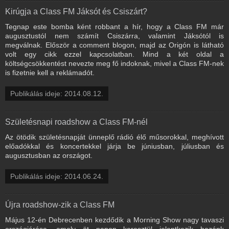
Kirúgja a Class FM Jáksót és Csiszárt?
Tegnap este bomba ként robbant a hír, hogy a Class FM már
augusztustól nem számít Csiszárra, valamint Jáksótól is
megválnak. Először a comment blogon, majd az Origón is látható
volt egy cikk ezzel kapcsolatban. Mind a két oldal a
költségcsökkentést nevezte meg fő indoknak, mivel a Class FM-nek
is fizetnie kell a reklámadót.
Publikálás ideje: 2014.08.12.
Születésnapi roadshow a Class FM-nél
Az ötödik születésnapját ünneplő rádió élő műsorokkal, meghívott
előadókkal és koncertekkel járja be júniusban, júliusban és
augusztusban az országot.
Publikálás ideje: 2014.06.24.
Újra roadshow-zik a Class FM
Május 12-én Debrecenben kezdődik a Morning Show nagy tavaszi
országjárása, amely öt napon keresztül jelentkezik hazánk