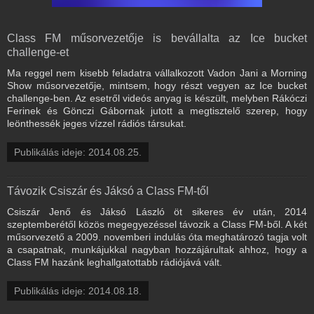
Class FM műsorvezetője is bevállalta az Ice bucket
challenge-et
Ma reggel nem kisebb feladatra vállalkozott Vadon Jani a Morning
Show műsorvezetője, mintsem, hogy részt vegyen az Ice bucket
challenge-ben. Az esetről videós anyag is készült, melyben Rákóczi
Ferinek és Gönczi Gábornak jutott a megtisztelő szerep, hogy
leönthessék jeges vízzel rádiós társukat.
Publikálás ideje: 2014.08.25.
Távozik Csiszár és Jáksó a Class FM-től
Csiszár Jenő és Jáksó László öt sikeres év után, 2014
szeptemberétől közös megegyezéssel távozik a Class FM-ből. A két
műsorvezető a 2009. novemberi indulás óta meghatározó tagja volt
a csapatnak, munkájukkal nagyban hozzájárultak ahhoz, hogy a
Class FM hazánk leghallgatottabb rádiójává vált.
Publikálás ideje: 2014.08.18.