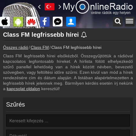
Főoldal
Class FM legfrissebb hírei
myonlineradio.hu
Összes rádió
Class FM
Class FM legfrissebb hírei
Class FM
Vissza a Class FM oldalára
Class FM legfrissebb hírei elsőkézből. Összegyűjtöttük a rádióval
kapcsolatos legfontosabb híreket. A hírlista fölött elhelyezkedő
Bejelentkezés
szűrő panellel lehetőség van a hírek között névben, bevezető
Hozz létre saját fiókot!
szövegben, vagy feltöltési időre szűrni. Ezen kívül van mód a hírek
rendezésére cím és dátum alapján. A listában alapértelmezetten a
Archívum
legfrissebb hírek jelennek meg. Bármilyen kérdés esetén írj nekünk
Class FM korábbi adásai
a
kapcsolat oldalon
keresztül!
Frekvenciák
Class FM frekvencia
Szűrés
Kapcsolat
Írj nekünk!
Partnerek
Rádiós partnerek