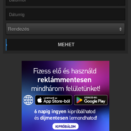
Rádió beágyazás
Ágyazd be weboldaladba
Online rádió készítés
Készítés lépésről lépésre
MEHET