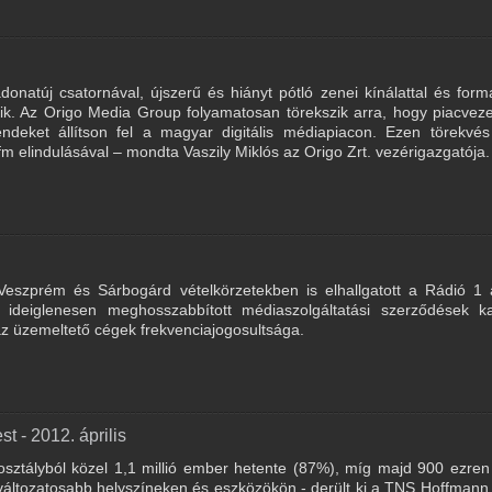
natúj csatornával, újszerű és hiányt pótló zenei kínálattal és for
ezik. Az Origo Media Group folyamatosan törekszik arra, hogy piacvez
ndeket állítson fel a magyar digitális médiapiacon. Ezen törekvés
 elindulásával – mondta Vaszily Miklós az Origo Zrt. vezérigazgatója.
Veszprém és Sárbogárd vételkörzetekben is elhallgatott a Rádió 1 
ideiglenesen meghosszabbított médiaszolgáltatási szerződések k
 az üzemeltető cégek frekvenciajogosultsága.
t - 2012. április
osztályból közel 1,1 millió ember hetente (87%), míg majd 900 ezre
gváltozatosabb helyszíneken és eszközökön - derült ki a TNS Hoffmann á