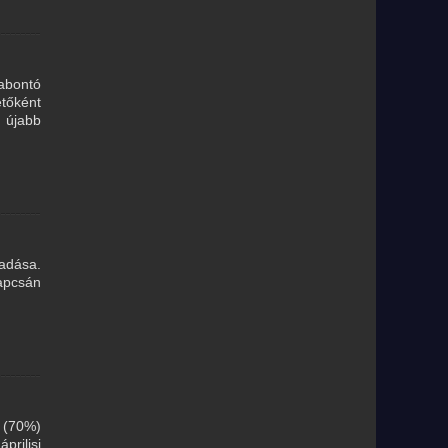
mabontó
etőként
 újabb
adása.
apcsán
n (70%)
prilisi