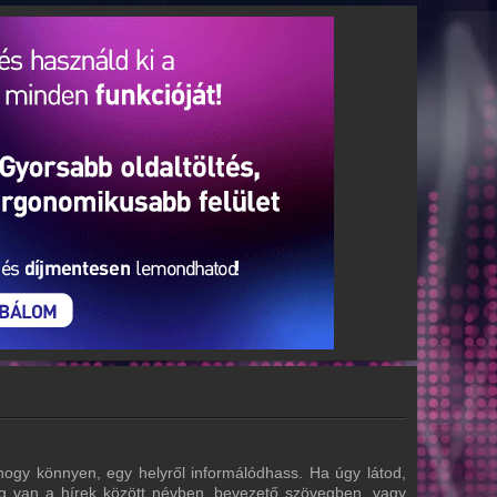
hogy könnyen, egy helyről informálódhass. Ha úgy látod,
tőség van a hírek között névben, bevezető szövegben, vagy