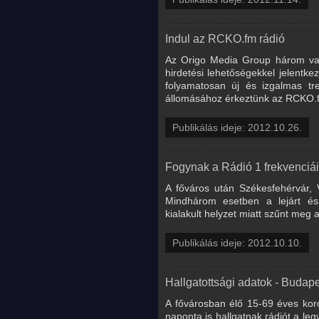
Indul az RCKO.fm rádió
Az Origo Media Group három vado
hirdetési lehetőségekkel jelentk
folyamatosan új és izgalmas tre
állomásához érkeztünk az RCKO.fm
Publikálás ideje: 2012.10.26.
Fogynak a Rádió 1 frekvenciái
A főváros után Székesfehérvár, 
Mindhárom esetben a lejárt és 
kialakult helyzet miatt szűnt meg
Publikálás ideje: 2012.10.10.
Hallgatottsági adatok - Budapes
A fővárosban élő 15-69 éves kor
naponta is hallgatnak rádiót a le