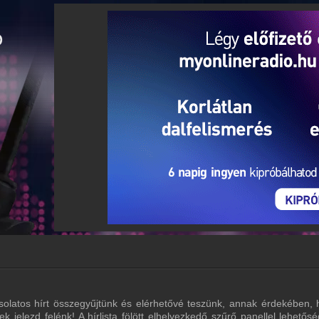
olatos hírt összegyűjtünk és elérhetővé teszünk, annak érdekében, 
lek jelezd felénk! A hírlista fölött elhelyezkedő szűrő panellel lehe