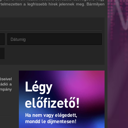
értelmezetten a legfrissebb hírek jelennek meg. Bármilyen
seivel
rádió a
kampány