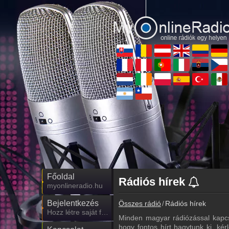
Főoldal
Rádiós hírek
myonlineradio.hu
Bejelentkezés
Összes rádió
Rádiós hírek
Hozz létre saját fiókot!
Minden magyar rádiózással kapcs
hogy fontos hírt hagytunk ki, kér