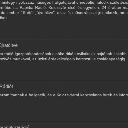
mintegy nyolcszáz hűséges hallgatójával ünnepelte hatodik születésn
rmében a Paprika Rádió. Kolozsvár első és egyetlen, 24 órában ma
ecember 19-étől „újratöltve", azaz új műsorráccsal jelentkezik, amel
ihoz.
jratöltve
 rádió igazgatótanácsának elnöke ritkán nyilatkozik sajtónak. Inkább 
zívós munkával, az üzleti érdekeltségein keresztül a családapaságig.
 Rádiót
zámíthatnak a hallgatók, és a Kolozsvárral kapcsolatos hírek és info
a Paprika Rádió