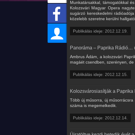
Munkatársakkal, támogatókkal és 
Kolozsvári Magyar Opera nagyte
sugárzó kereskedelmi rádióadója d
közelebb szeretne kerülni hallgató
Publikálás ideje: 2012.12.19.
Panoráma – Paprika Rádió… ú
Ambrus Ádám, a kolozsvári Paprika
magáét csendben, szerényen, de s
Publikálás ideje: 2012.12.15.
Kolozsvárosiasítják a Paprika
Több új műsorra, új műsorrácsra s
száma is megemelkedik.
Publikálás ideje: 2012.12.14.
Újratöltve kezdi hetedik évét 