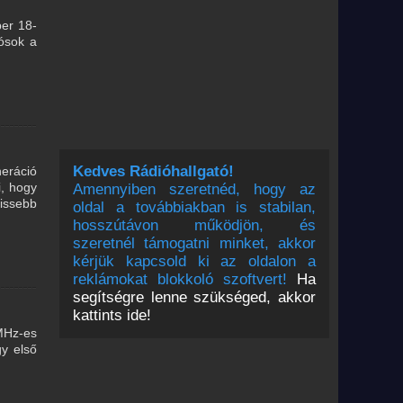
er 18-
ósok a
Kedves Rádióhallgató!
neráció
i, hogy
Amennyiben szeretnéd, hogy az
issebb
oldal a továbbiakban is stabilan,
hosszútávon működjön, és
szeretnél támogatni minket, akkor
kérjük kapcsold ki az oldalon a
reklámokat blokkoló szoftvert!
Ha
segítségre lenne szükséged, akkor
kattints ide!
MHz-es
gy első