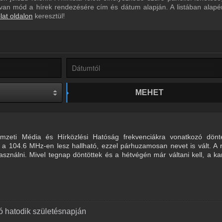
ül van mód a hírek rendezésére cím és dátum alapján. A listában alap
lat oldalon
keresztül!
MEHET
eti Média és Hírközlési Hatóság frekvenciákra vonatkozó dönté
a 104.6 MHz-en lesz hallható, ezzel párhuzamosan nevet is vált. A 
sználni. Mivel tegnap döntöttek és a hétvégén már váltani kell, a 
ó hatodik születésnapján