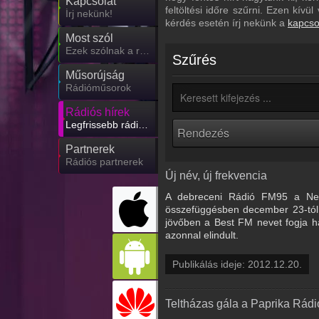
Kapcsolat
feltöltési időre szűrni. Ezen kív
Írj nekünk!
kérdés esetén írj nekünk a
kapcso
Most szól
Ezek szólnak a rádiókban
Szűrés
Műsorújság
Rádióműsorok
Rádiós hírek
Legfrissebb rádiós hírek
Partnerek
Rádiós partnerek
Új név, új frekvencia
A debreceni Rádió FM95 a Nemz
összefüggésben december 23-tól 
jövőben a Best FM nevet fogja ha
azonnal elindult.
Publikálás ideje: 2012.12.20.
Teltházas gála a Paprika Rádi