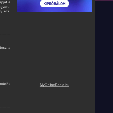
apját a
gyarul
y által
teszi a
rmációk
MyOnlineRadio.hu