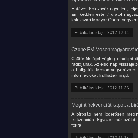
Hatéves Kolozsvár egyetlen, tel
án, kedden este 7 órától nagysz
kolozsvári Magyar Opera nagyte
Publikálás ideje: 2012.12.11.
Ozone FM Mosonmagyaróvár
Csütörtök éjjel végleg elhallgato
rádiójának. Az első nap visszajel
a hallgatók Mosonmagyaróváron 
információkat hallhatják majd.
Publikálás ideje: 2012.11.23.
Megint frekvenciát kapott a bí
A bíróság nem jogerősen megint
frekvencián. Egyszer már születe
fokra.
Publikálás ideje: 2012.11.14.