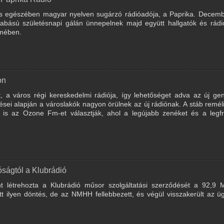
jes egészében magyar nyelven sugárzó rádióadója, a Paprika. Decemb
abású születésnapi gálán ünnepelnek majd együtt hallgatók és rádi
rmében.
on
tt, a város régi kereskedelmi rádiója, így lehetőséget adva az új ge
zései alapján a városlakók nagyon örülnek az új rádiónak. A stáb remél
is az Ozone Fm-et választják, ahol a legújabb zenéket és a legfr
róságtól a Klubrádió
 létrehozta a Klubrádió műsor szolgáltatási szerződését a 92,9 
tt ilyen döntés, de az NMHH fellebbezett, és végül visszakerült az ü