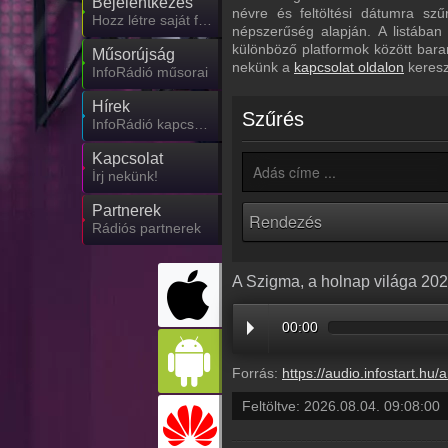
Bejelentkezés
névre és feltöltési dátumra sz
Hozz létre saját fiókot!
népszerűség alapján. A listában
különböző platformok között bara
Műsorújság
nekünk a
kapcsolat oldalon
keresz
InfoRádió műsorai
Hírek
Szűrés
InfoRádió kapcsolatos hírek
Kapcsolat
Írj nekünk!
Partnerek
Rádiós partnerek
A Szigma, a holnap világa 202
00:00
Forrás:
https://audio.infostart.hu/archive/audio/
Feltöltve:
2026.08.04. 09:08:00