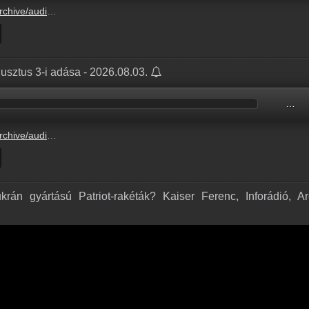
C8B37/C8B378B1.mp3
usztus 3-i adása - 2026.08.03.
…
897E0/897E0047.mp3
rán gyártású Patriot-rakéták? Kaiser Ferenc, Inforádió, A