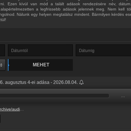
űrni. Ezen kívül van mód a talált adások rendezésére név, dátum
 alapértelmezetten a legfrissebb adások jelennek meg. Nem kell tö
ngolnod. Nálunk egy helyen megtalálsz mindent. Bármilyen kérdés ese
tül!
MEHET
6. augusztus 4-ei adása - 2026.08.04.
…
0D9B0/0D9B0616.mp3