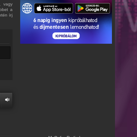
, vagy
bbet a
tén írj