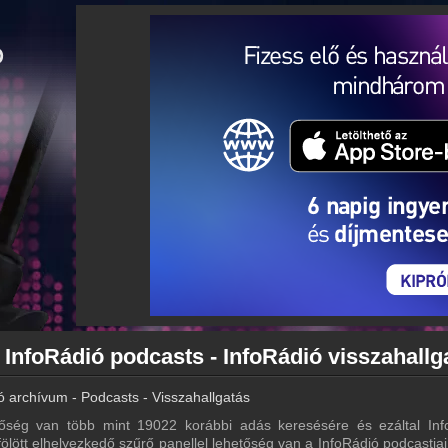
 InfoRádió podcasts - InfoRádió visszahallg
ó archívum - Podcasts - Visszahallgatás
őség van több mint 19022 korábbi adás keresésére és ezáltal Inf
 fölött elhelyezkedő szűrő panellel lehetőség van a InfoRádió podcastjai