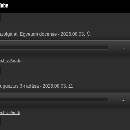
szolgálati Egyetem docense - 2026.08.03.
…
33D03/33D03B85.mp3
ugusztus 3-i adása - 2026.08.03.
…
09A4C/09A4CC37.mp3