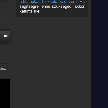
reklámokat blokkoló szoftvert!
Ha
segítségre lenne szükséged, akkor
kattints ide!
réna -