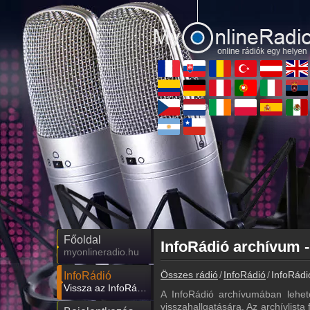
Főoldal
InfoRádió archívum -
myonlineradio.hu
Összes rádió
InfoRádió
InfoRádi
InfoRádió
Vissza az InfoRádió oldalára
A InfoRádió archívumában lehet
visszahallgatására. Az archívlista