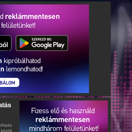
atás
oRádió
 között