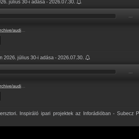
6. július 30-i adása - 2026.07.30.
…
5FF0B/5FF0B29B.mp3
n 2026. július 30-i adása - 2026.07.30.
…
AA074/AA074267.mp3
rsztori. Inspiráló ipari projektek az Inforádióban - Subecz P