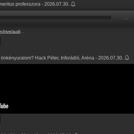
eritus professzora - 2026.07.30.
…
81A6A/81A6ABB4.mp3
 önkényuralom? Hack Péter, Inforádió, Aréna - 2026.07.30.