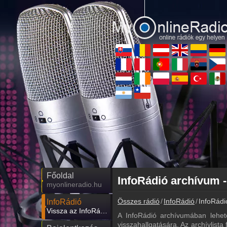
Főoldal
InfoRádió archívum -
myonlineradio.hu
Összes rádió
InfoRádió
InfoRádi
InfoRádió
Vissza az InfoRádió oldalára
A InfoRádió archívumában lehet
visszahallgatására. Az archívlista