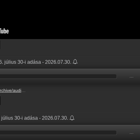
. július 30-i adása - 2026.07.30.
…
A8222/A8222C49.mp3
úlius 30-i adása - 2026.07.30.
…