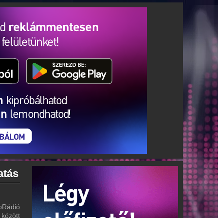
atás
oRádió
 között