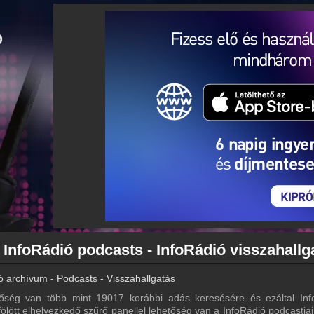
 InfoRádió podcasts - InfoRádió visszahallg
ó archívum - Podcasts - Visszahallgatás
őség van több mint 19017 korábbi adás keresésére és ezáltal Inf
 fölött elhelyezkedő szűrő panellel lehetőség van a InfoRádió podcastjai