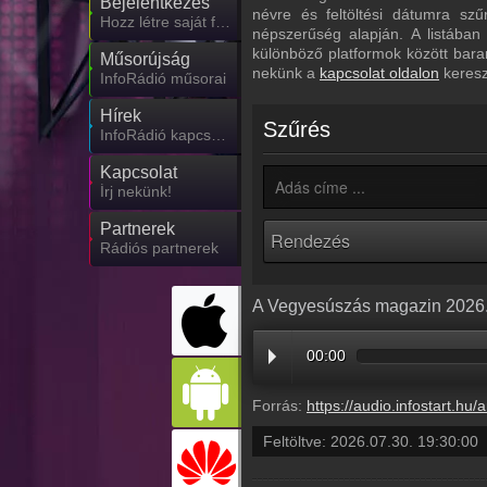
Bejelentkezés
névre és feltöltési dátumra sz
Hozz létre saját fiókot!
népszerűség alapján. A listában
különböző platformok között bara
Műsorújság
nekünk a
kapcsolat oldalon
keresz
InfoRádió műsorai
Hírek
Szűrés
InfoRádió kapcsolatos hírek
Kapcsolat
Írj nekünk!
Partnerek
Rádiós partnerek
A Vegyesúszás magazin 2026. 
00:00
Forrás:
https://audio.infostart.hu/archive/audio/
Feltöltve:
2026.07.30. 19:30:00