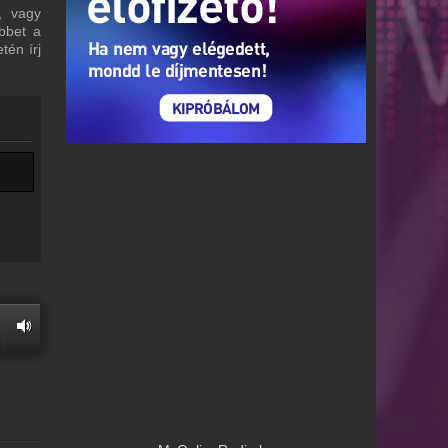
, vagy
bbet a
tén írj