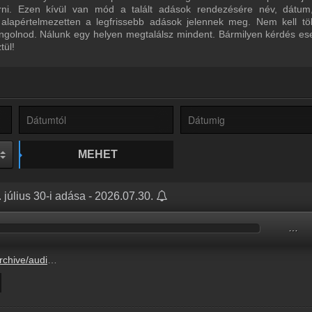
űrni. Ezen kívül van mód a talált adások rendezésére név, dátum
 alapértelmezetten a legfrissebb adások jelennek meg. Nem kell tö
ngolnod. Nálunk egy helyen megtalálsz mindent. Bármilyen kérdés ese
tül!
MEHET
július 30-i adása - 2026.07.30.
…
399FA/399FA604.mp3