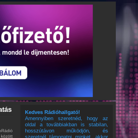
atás
Kedves Rádióhallgató!
Amennyiben szeretnéd, hogy az
oldal a továbbiakban is stabilan,
hosszútávon működjön, és
oRádió
 között
szeretnél támogatni minket, akkor