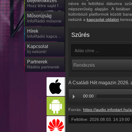
Bejelentkezés
névre és feltöltési dátumra sz
Hozz létre saját fiókot!
népszerűség alapján. A listában
különböző platformok között bara
Műsorújság
nekünk a
kapcsolat oldalon
keresz
InfoRádió műsorai
Hírek
Szűrés
InfoRádió kapcsolatos hírek
Kapcsolat
Írj nekünk!
Partnerek
Rádiós partnerek
A Családi Hét magazin 2026. 
00:00
Forrás:
https://audio.infostart.hu/archive/audio/
Feltöltve:
2026.08.03. 14:19:00