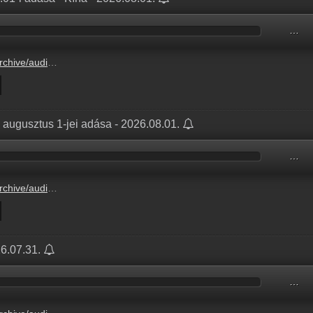
…
9F728/9F7285A7.mp3
augusztus 1-jei adása - 2026.08.01.
…
155DC/155DC897.mp3
26.07.31.
…