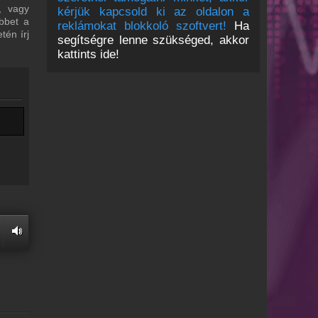
, vagy
kérjük kapcsold ki az oldalon a
bbet a
reklámokat blokkoló szoftvert!
Ha
tén írj
segítségre lenne szükséged, akkor
kattints ide!