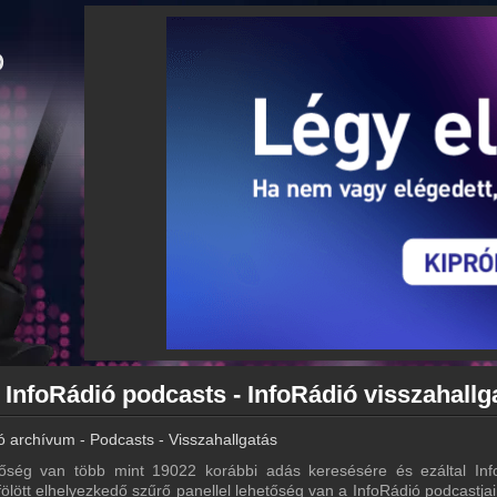
 InfoRádió podcasts - InfoRádió visszahallg
ó archívum - Podcasts - Visszahallgatás
őség van több mint 19022 korábbi adás keresésére és ezáltal Inf
 fölött elhelyezkedő szűrő panellel lehetőség van a InfoRádió podcastjai