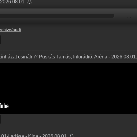
- 2026.08.01.
…
N2608/N260801.mp3
nházat csinálni? Puskás Tamás, Inforádió, Aréna - 2026.08.01
01-i adása - Kína - 2026.08.01.