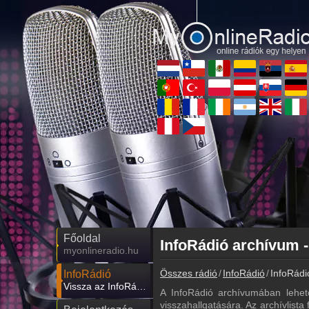
Főoldal
InfoRádió archívum -
myonlineradio.hu
Összes rádió
InfoRádió
InfoRádi
InfoRádió
Vissza az InfoRádió oldalára
A InfoRádió archívumában lehet
visszahallgatására. Az archívlista