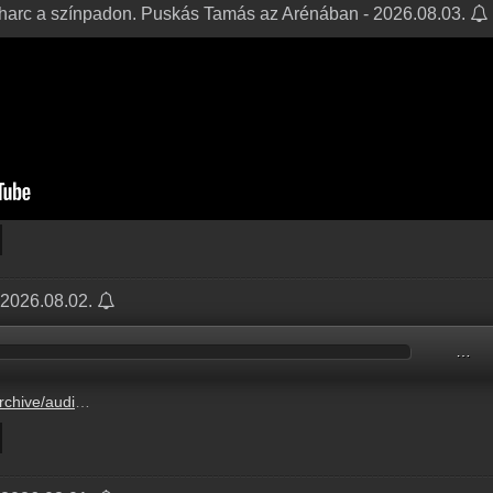
rharc a színpadon. Puskás Tamás az Arénában - 2026.08.03.
- 2026.08.02.
…
N2608/N260802.mp3