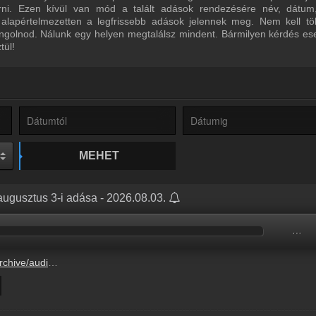
űrni. Ezen kívül van mód a talált adások rendezésére név, dátum
 alapértelmezetten a legfrissebb adások jelennek meg. Nem kell tö
ngolnod. Nálunk egy helyen megtalálsz mindent. Bármilyen kérdés ese
tül!
MEHET
augusztus 3-i adása - 2026.08.03.
…
3990D/3990D3CA.mp3