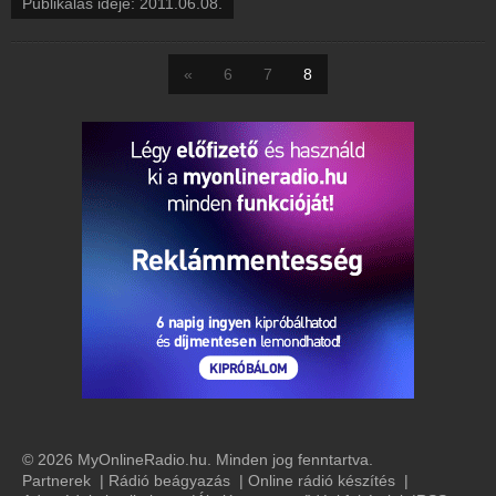
Publikálás ideje: 2011.06.08.
«
6
7
8
© 2026 MyOnlineRadio.hu. Minden jog fenntartva.
Partnerek
|
Rádió beágyazás
|
Online rádió készítés
|