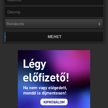
Partnerek
Rádiós partnerek
Rádió beágyazás
Ágyazd be weboldaladba
Online rádió készítés
Készítés lépésről lépésre
MEHET