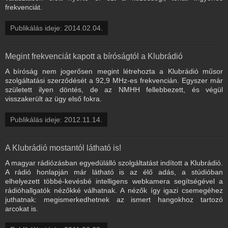
frekvenciát.
Publikálás ideje: 2014.02.04.
Megint frekvenciát kapott a bíróságtól a Klubrádió
A bíróság nem jogerősen megint létrehozta a Klubrádió műsor
szolgáltatási szerződését a 92,9 MHz-es frekvencián. Egyszer már
született ilyen döntés, de az NMHH fellebbezett, és végül
visszakerült az ügy első fokra.
Publikálás ideje: 2012.11.14.
A Klubrádió mostantól látható is!
A magyar rádiózásban egyedülálló szolgáltatást indított a Klubrádió.
A rádió honlapján már látható is az élő adás, a stúdióban
elhelyezett többé-kevésbé intelligens webkamera segítségével a
rádióhallgatók nézőkké válhatnak. A nézők így igazi csemegéhez
juthatnak: megismerkedhetnek az ismert hangokhoz tartozó
arcokat is.