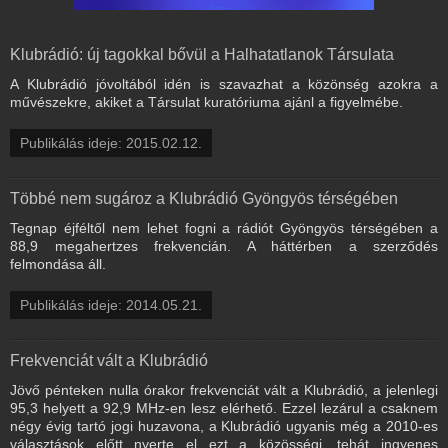
Klubrádió: új tagokkal bővül a Halhatatlanok Társulata
A Klubrádió jóvoltából idén is szavazhat a közönség azokra a
művészekre, akiket a Társulat kuratóriuma ajánl a figyelmébe.
Publikálás ideje: 2015.02.12.
Többé nem sugároz a Klubrádió Gyöngyös térségében
Tegnap éjféltől nem lehet fogni a rádiót Gyöngyös térségében a
88,9 megahertzes frekvencián. A háttérben a szerződés
felmondása áll.
Publikálás ideje: 2014.05.21.
Frekvenciát vált a Klubrádió
Jövő pénteken nulla órakor frekvenciát vált a Klubrádió, a jelenlegi
95,3 helyett a 92,9 MHz-en lesz elérhető. Ezzel lezárul a csaknem
négy évig tartó jogi huzavona, a Klubrádió ugyanis még a 2010-es
választások előtt nyerte el ezt a közösségi, tehát ingyenes