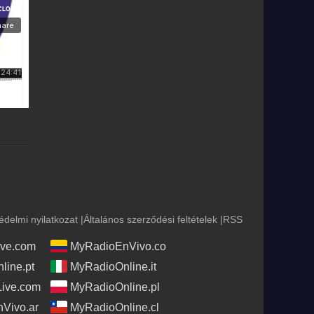
édelmi nyilatkozat
|
Általános szerződési feltételek
|
RSS
ve.com
MyRadioEnVivo.co
line.pt
MyRadioOnline.it
Live.com
MyRadioOnline.pl
Vivo.ar
MyRadioOnline.cl