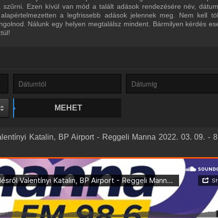
ra szűrni. Ezen kívül van mód a talált adások rendezésére név, dátu
 alapértelmezetten a legfrissebb adások jelennek meg. Nem kell tö
ngolnod. Nálunk egy helyen megtalálsz mindent. Bármilyen kérdés ese
tül!
MEHET
lentínyi Katalin, BP Airport - Reggeli Manna 2022. 03. 09. - 8