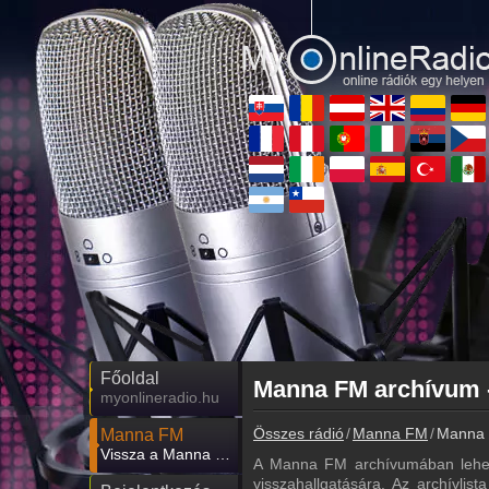
Főoldal
myonlineradio.hu
Összes rádió
Manna FM
Manna F
Manna FM
Vissza a Manna FM oldalára
A Manna FM archívumában lehet
visszahallgatására. Az archívlis