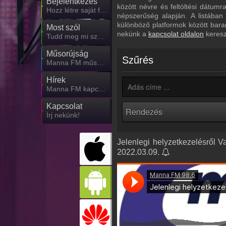
Bejelentkezés
között névre és feltöltési dátum
Hozz létre saját fiókot!
népszerűség alapján. A listában
különböző platformok között bara
Most szól
nekünk a
kapcsolat oldalon
keresz
Tudd meg mi szólt eddig
Műsorújság
Szűrés
Manna FM műsorai
Hírek
Manna FM kapcsolatos hírek
Kapcsolat
Írj nekünk!
Jelenlegi helyzetkezelésről Va
2022.03.09.