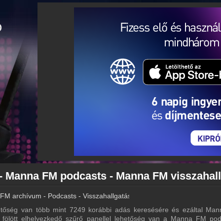
M archívum - Podcasts - Visszahallgatás
őség van több mint 7249 korábbi adás keresésére és ezáltal Ma
ta fölött elhelyezkedő szűrő panellel lehetőség van a Manna FM pod