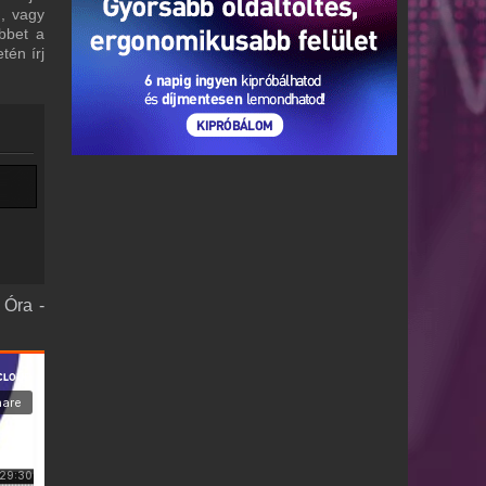
m, vagy
bbet a
tén írj
 Óra -