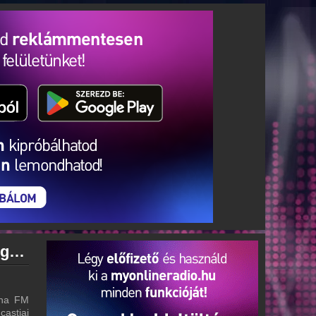
Manna FM archívum - Manna FM podcasts - Manna FM visszahallgatás
nna FM
castjai