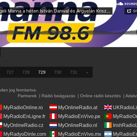
727
728
729
730
731
»
en jog fenntartva.
Partnerek
|
Rádió beágyazás
|
Online rádió készítés
|
Adatv
MyRadioOnline.ro
MyOnlineRadio.at
UKRadioLi
MyRadioEnLigne.fr
MyRadioEnVivo.pe
MyRadioOn
MyOnlineRadio.cz
MyOnlineRadio.nl
IrishRadio
MyRadyoDinle.com
MyRadioEnVivo.mx
MyRadioEn