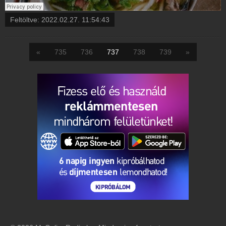
Feltöltve:
2022.02.27. 11:54:43
«
735
736
737
738
739
»