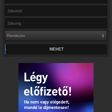
Partnerek
Rádiós partnerek
Rádió beágyazás
Ágyazd be weboldaladba
Online rádió készítés
Készítés lépésről lépésre
MEHET