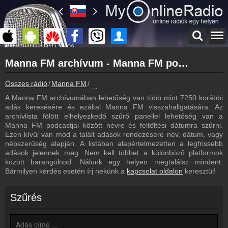
Főoldal
Manna FM archívum - Manna FM podcasts - Manna FM visszahallgatás
myonlineradio.hu
Manna FM
Összes rádió
Manna FM
Manna FM archívum - Podcasts - Visszaha
Vissza a Manna FM oldalára
A Manna FM archívumában lehetőség van több mint 7250 korábbi
Bejelentkezés
adás keresésére és ezáltal Manna FM visszahallgatására. Az
Hozz létre saját fiókot!
archívlista fölött elhelyezkedő szűrő panellel lehetőség van a
Manna FM podcastjai között névre és feltöltési dátumra szűrni.
Most szól
Ezen kívül van mód a talált adások rendezésére név, dátum, vagy
Tudd meg mi szólt eddig
népszerűség alapján. A listában alapértelmezetten a legfrissebb
adások jelennek meg. Nem kell többet a különböző platformok
Műsorújság
között barangolnod. Nálunk egy helyen megtalálsz mindent.
Manna FM műsorai
Bármilyen kérdés esetén írj nekünk a
kapcsolat oldalon
keresztül!
Hírek
Manna FM kapcsolatos hírek
Szűrés
Kapcsolat
Írj nekünk!