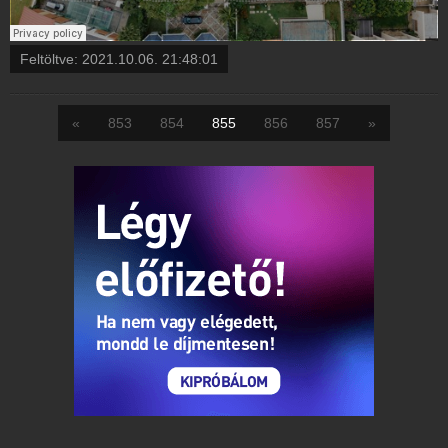
Feltöltve:
2021.10.06. 21:48:01
«
853
854
855
856
857
»