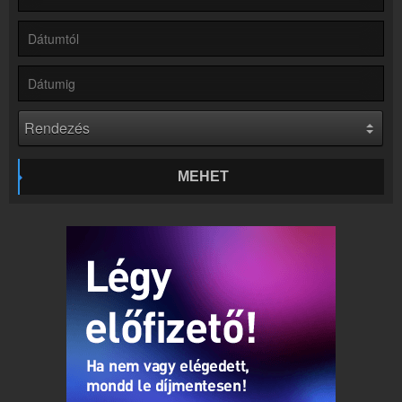
Partnerek
Rádiós partnerek
Rádió beágyazás
Ágyazd be weboldaladba
Online rádió készítés
Készítés lépésről lépésre
MEHET