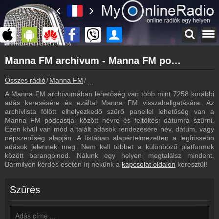
Főoldal
Manna FM archívum - Manna FM podcasts - Manna FM visszahallgatás
myonlineradio.hu
Manna FM
Összes rádió
Manna FM
Manna FM archívum - Podcasts - Visszaha
Vissza a Manna FM oldalára
A Manna FM archívumában lehetőség van több mint 7258 korábbi
Bejelentkezés
adás keresésére és ezáltal Manna FM visszahallgatására. Az
Hozz létre saját fiókot!
archívlista fölött elhelyezkedő szűrő panellel lehetőség van a
Manna FM podcastjai között névre és feltöltési dátumra szűrni.
Most szól
Ezen kívül van mód a talált adások rendezésére név, dátum, vagy
Tudd meg mi szólt eddig
népszerűség alapján. A listában alapértelmezetten a legfrissebb
adások jelennek meg. Nem kell többet a különböző platformok
Műsorújság
között barangolnod. Nálunk egy helyen megtalálsz mindent.
Manna FM műsorai
Bármilyen kérdés esetén írj nekünk a
kapcsolat oldalon
keresztül!
Hírek
Manna FM kapcsolatos hírek
Szűrés
Kapcsolat
Írj nekünk!