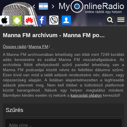
Főoldal
Manna FM archívum - Manna FM podcasts - Manna FM visszahallgatás
myonlineradio.hu
Manna FM
Összes rádió
Manna FM
Manna FM archívum - Podcasts - Visszaha
Vissza a Manna FM oldalára
A Manna FM archívumában lehetőség van több mint 7249 korábbi
Bejelentkezés
adás keresésére és ezáltal Manna FM visszahallgatására. Az
Hozz létre saját fiókot!
archívlista fölött elhelyezkedő szűrő panellel lehetőség van a
Manna FM podcastjai között névre és feltöltési dátumra szűrni.
Most szól
Ezen kívül van mód a talált adások rendezésére név, dátum, vagy
Tudd meg mi szólt eddig
népszerűség alapján. A listában alapértelmezetten a legfrissebb
adások jelennek meg. Nem kell többet a különböző platformok
Műsorújság
között barangolnod. Nálunk egy helyen megtalálsz mindent.
Manna FM műsorai
Bármilyen kérdés esetén írj nekünk a
kapcsolat oldalon
keresztül!
Hírek
Manna FM kapcsolatos hírek
Szűrés
Kapcsolat
Írj nekünk!