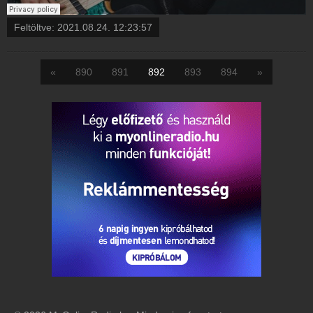
Feltöltve:
2021.08.24. 12:23:57
«
890
891
892
893
894
»