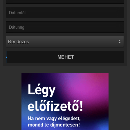
Partnerek
Rádiós partnerek
Rádió beágyazás
Ágyazd be weboldaladba
Online rádió készítés
Készítés lépésről lépésre
MEHET