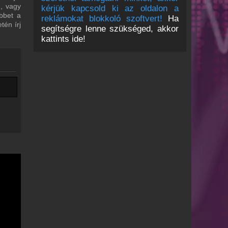
m, vagy
kérjük kapcsold ki az oldalon a
bbet a
reklámokat blokkoló szoftvert!
Ha
tén írj
segítségre lenne szükséged, akkor
kattints ide!