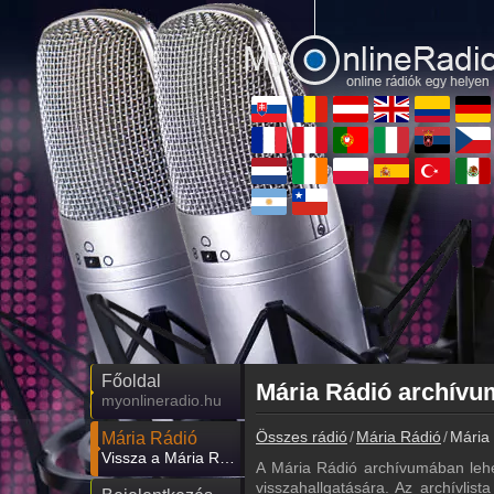
Főoldal
myonlineradio.hu
Összes rádió
Mária Rádió
Mária 
Mária Rádió
Vissza a Mária Rádió oldalára
A Mária Rádió archívumában lehe
visszahallgatására. Az archívlist