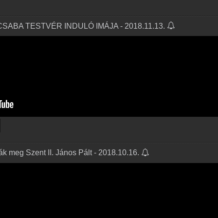
CSABA TESTVÉR INDULÓ IMÁJA - 2018.11.13.
ák meg Szent II. János Pált - 2018.10.16.