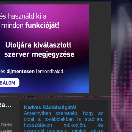
Mária Rádió archívum - Mária Rádió podcasts - Mária Rádió visszahallgatás
Kedves Rádióhallgató!
Amennyiben szeretnéd, hogy az
oldal a továbbiakban is stabilan,
hosszútávon működjön, és
 Rádió
castjai
szeretnél támogatni minket, akkor