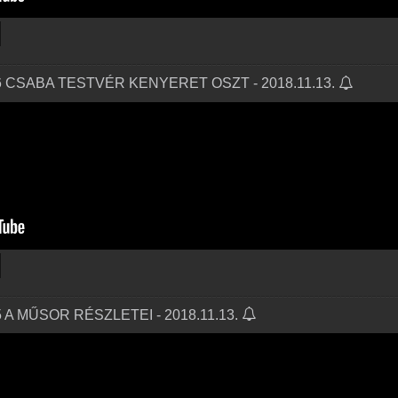
6 CSABA TESTVÉR KENYERET OSZT - 2018.11.13.
 A MŰSOR RÉSZLETEI - 2018.11.13.