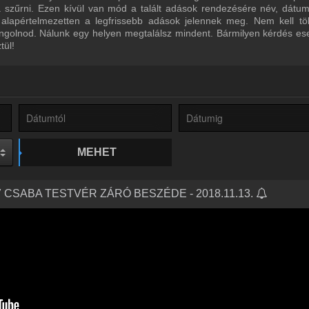
ra szűrni. Ezen kívül van mód a talált adások rendezésére név, dátu
 alapértelmezetten a legfrissebb adások jelennek meg. Nem kell tö
ngolnod. Nálunk egy helyen megtalálsz mindent. Bármilyen kérdés ese
tül!
MEHET
7 CSABA TESTVÉR ZÁRÓ BESZÉDE - 2018.11.13.