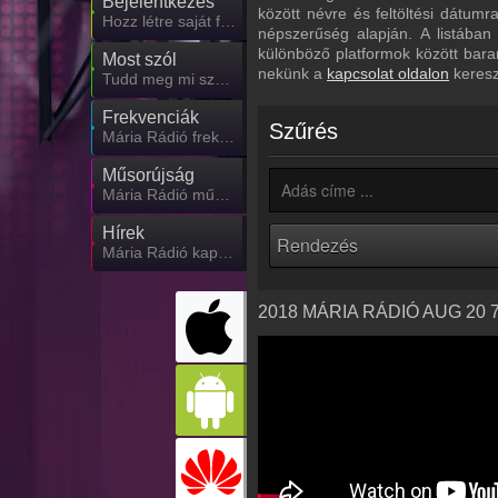
Bejelentkezés
között névre és feltöltési dátum
Hozz létre saját fiókot!
népszerűség alapján. A listában
különböző platformok között bara
Most szól
nekünk a
kapcsolat oldalon
keresz
Tudd meg mi szólt eddig
Frekvenciák
Szűrés
Mária Rádió frekvencia
Műsorújság
Mária Rádió műsorai
Hírek
Mária Rádió kapcsolatos hírek
2018 MÁRIA RÁDIÓ AUG 20 