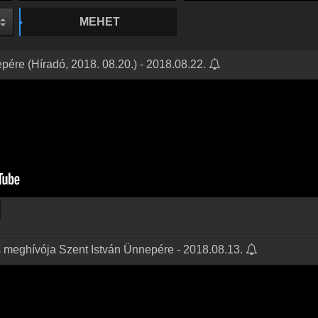
MEHET
pére (Híradó, 2018. 08.20.) - 2018.08.22.
 meghívója Szent István Ünnepére - 2018.08.13.