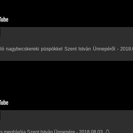
ló nagybecskereki püspökkel Szent István Ünnepéről - 2018.
es meghívója Szent István Ünnepére - 2018.08.03.