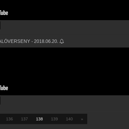
VALÓVERSENY - 2018.06.20.
136
137
138
139
140
»