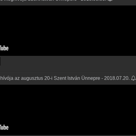
ívója az augusztus 20-i Szent István Ünnepre - 2018.07.20.