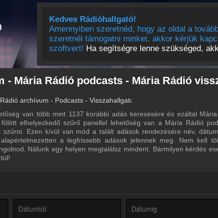
Kedves Rádióhallgató!
Amennyiben szeretnéd, hogy az oldal a tovább
szeretnél támogatni minket, akkor kérjük kapc
szoftvert!
Ha segítségre lenne szükséged, akko
Rádió archívum - Podcasts - Visszahallgatás
tőség van több mint 1137 korábbi adás keresésére és ezáltal Mária
a fölött elhelyezkedő szűrő panellel lehetőség van a Mária Rádió pod
ra szűrni. Ezen kívül van mód a talált adások rendezésére név, dátu
 alapértelmezetten a legfrissebb adások jelennek meg. Nem kell tö
ngolnod. Nálunk egy helyen megtalálsz mindent. Bármilyen kérdés ese
tül!