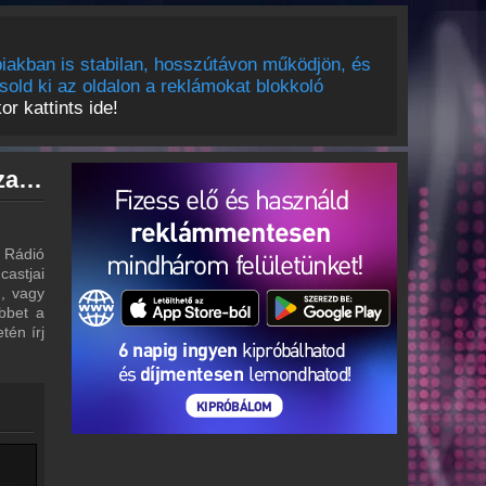
iakban is stabilan, hosszútávon működjön, és
sold ki az oldalon a reklámokat blokkoló
r kattints ide!
Mária Rádió archívum - Mária Rádió podcasts - Mária Rádió visszahallgatás
 Rádió
castjai
m, vagy
bbet a
tén írj