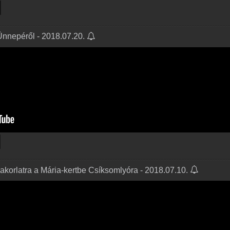
 Ünnepéről - 2018.07.20.
akorlatra a Mária-kertbe Csíksomlyóra - 2018.07.10.