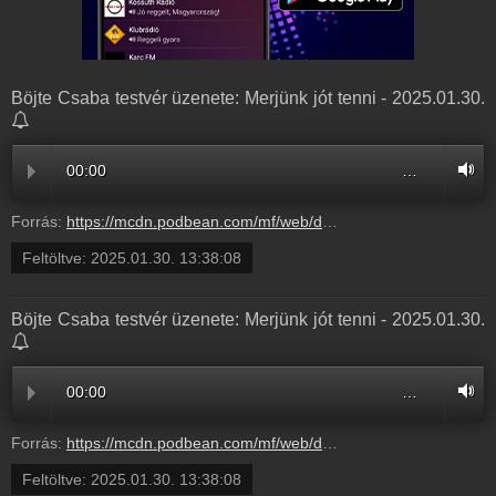
Böjte Csaba testvér üzenete: Merjünk jót tenni - 2025.01.30.
00:00
…
Forrás:
https://mcdn.podbean.com/mf/web/dq7qtagmvznmkb32/_j_m_sor_beharangoz_ja_A_vir_g_a_f_ny_fel_hajlik_B_jte_Csaba_K_SZ_5_p_10_mpb50m4-dqpk6t-Optimized.mp3
Feltöltve:
2025.01.30. 13:38:08
Böjte Csaba testvér üzenete: Merjünk jót tenni - 2025.01.30.
00:00
…
Forrás:
https://mcdn.podbean.com/mf/web/dq7qtagmvznmkb32/_j_m_sor_beharangoz_ja_A_vir_g_a_f_ny_fel_hajlik_B_jte_Csaba_K_SZ_5_p_10_mpb50m4-dqpk6t-Optimized.mp3
Feltöltve:
2025.01.30. 13:38:08