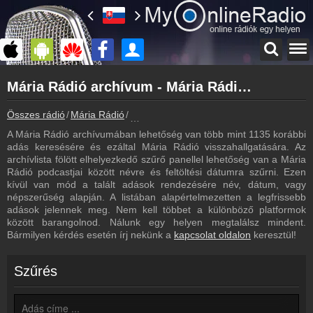
Főoldal
Mária Rádió archívum - Mária Rádió podcasts - Mária Rádió visszahallgatás
myonlineradio.hu
Mária Rádió
Összes rádió
Mária Rádió
Mária Rádió archívum - Podcasts - Vissz
Vissza a Mária Rádió oldalára
A Mária Rádió archívumában lehetőség van több mint 1135 korábbi
Bejelentkezés
adás keresésére és ezáltal Mária Rádió visszahallgatására. Az
Hozz létre saját fiókot!
archívlista fölött elhelyezkedő szűrő panellel lehetőség van a Mária
Rádió podcastjai között névre és feltöltési dátumra szűrni. Ezen
Most szól
kívül van mód a talált adások rendezésére név, dátum, vagy
Tudd meg mi szólt eddig
népszerűség alapján. A listában alapértelmezetten a legfrissebb
adások jelennek meg. Nem kell többet a különböző platformok
Frekvenciák
között barangolnod. Nálunk egy helyen megtalálsz mindent.
Mária Rádió frekvencia
Bármilyen kérdés esetén írj nekünk a
kapcsolat oldalon
keresztül!
Műsorújság
Mária Rádió műsorai
Szűrés
Hírek
Mária Rádió kapcsolatos hírek