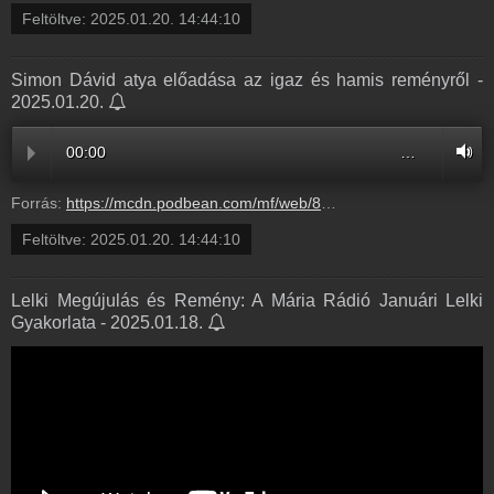
Feltöltve:
2025.01.20. 14:44:10
Simon Dávid atya előadása az igaz és hamis reményről -
2025.01.20.
00:00
…
Forrás:
https://mcdn.podbean.com/mf/web/856uahzucnnczdmm/Simon_D_vid_atya_el_ad_sa_az_igaz_s_hamis_rem_nyr_l_a_M_ria_R_di_t_mogat_i_vacsor_j_n_202501177zn0h-p9nbwh-Optimized.mp3
Feltöltve:
2025.01.20. 14:44:10
Lelki Megújulás és Remény: A Mária Rádió Januári Lelki
Gyakorlata - 2025.01.18.