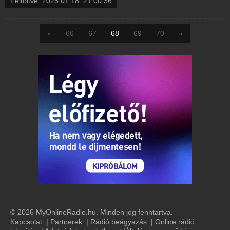
Feltöltve:
2025.01.18. 21:00:36
«
66
67
68
69
70
»
© 2026 MyOnlineRadio.hu. Minden jog fenntartva.
Kapcsolat
|
Partnerek
|
Rádió beágyazás
|
Online rádió