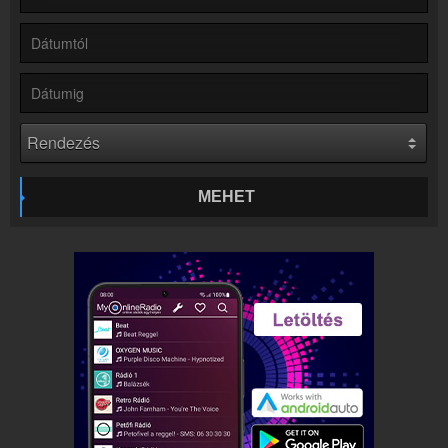
Kapcsolat
Írj nekünk!
Partnerek
Rádiós partnerek
Rádió beágyazás
Ágyazd be weboldaladba
Online rádió készítés
Készítés lépésről lépésre
MEHET