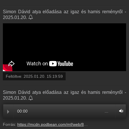
Simon Dávid atya előadása az igaz és hamis reményről -
2025.01.20.
Feltöltve:
2025.01.20. 15:19:59
Simon Dávid atya előadása az igaz és hamis reményről -
2025.01.20.
00:00
…
Forrás:
https://mcdn.podbean.com/mf/web/856uahzucnnczdmm/Simon_D_vid_atya_el_ad_sa_az_igaz_s_hamis_rem_nyr_l_a_M_ria_R_di_t_mogat_i_vacsor_j_n_202501177zn0h-p9nbwh-Optimized.mp3