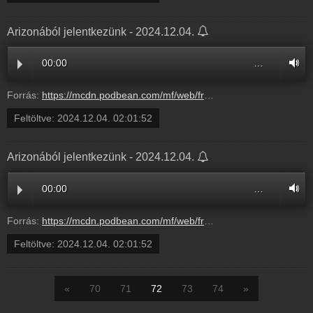
Arizonából jelentkezünk - 2024.12.04.
00:00
…
Forrás:
https://mcdn.podbean.com/mf/web/frq9snq7c9dteyr7/20241203_20-17-fuggosegrol_mindenkinek7lvcb.mp3
Feltöltve:
2024.12.04. 02:01:52
Arizonából jelentkezünk - 2024.12.04.
00:00
…
Forrás:
https://mcdn.podbean.com/mf/web/frq9snq7c9dteyr7/20241203_20-17-fuggosegrol_mindenkinek7lvcb.mp3
Feltöltve:
2024.12.04. 02:01:52
«
70
71
72
73
74
»