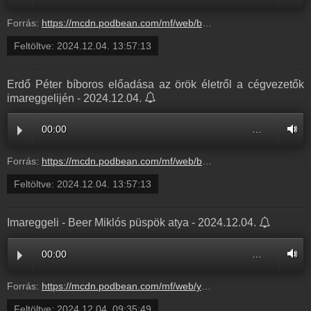
Forrás:
https://mcdn.podbean.com/mf/web/b67rx8tjd72zgx7g/Erd_P_ter_b_boros_el_ad_sa_az_r_k_letr_l_a_c_gvezet_k_imareggelij_n_20241202_K_SZ9h1mk.mp3
Feltöltve:
2024.12.04. 13:57:13
Erdő Péter bíboros előadása az örök életről a cégvezetők
imareggelijén - 2024.12.04.
00:00
…
Forrás:
https://mcdn.podbean.com/mf/web/b67rx8tjd72zgx7g/Erd_P_ter_b_boros_el_ad_sa_az_r_k_letr_l_a_c_gvezet_k_imareggelij_n_20241202_K_SZ9h1mk.mp3
Feltöltve:
2024.12.04. 13:57:13
Imareggeli - Beer Miklós püspök atya - 2024.12.04.
00:00
…
Forrás:
https://mcdn.podbean.com/mf/web/yqgaejmuytjamd83/Beer_Mikl_s_p_sp_k_atya_el_ad_sa_a_h_l_r_l_a_M_ria_R_di_c_gvezet_knek_szervezett_imareggelij_n_20bj6v9.mp3
Feltöltve:
2024.12.04. 09:35:49