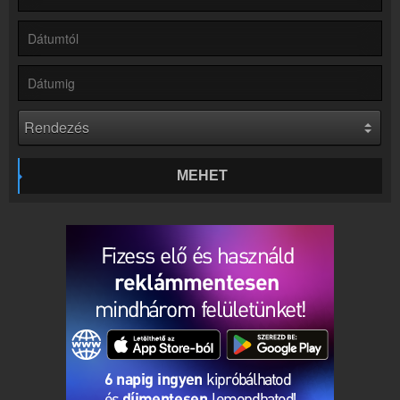
Kapcsolat
Írj nekünk!
Partnerek
Rádiós partnerek
Rádió beágyazás
Ágyazd be weboldaladba
Online rádió készítés
Készítés lépésről lépésre
MEHET