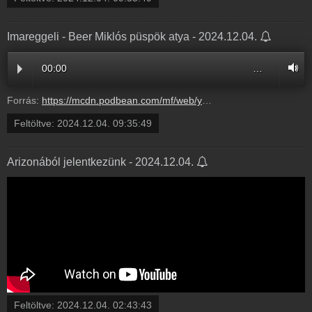
Imareggeli - Beer Miklós püspök atya - 2024.12.04.
00:00
…
Forrás:
https://mcdn.podbean.com/mf/web/yqgaejmuytjamd83/Beer_Mikl_s_p_sp_k_atya_el_ad_sa_a_h_l_r_l_a_M_ria_R_di_c_gvezet_knek_szervezett_imareggelij_n_20bj6v9.mp3
Feltöltve:
2024.12.04. 09:35:49
Arizonából jelentkezünk - 2024.12.04.
Feltöltve:
2024.12.04. 02:43:43