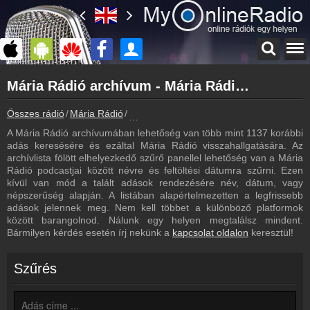
Főoldal
Mária Rádió archívum - Mária Rádió podcasts - Mária Rádió visszahallgatás
myonlineradio.hu
Mária Rádió
Összes rádió
Mária Rádió
Mária Rádió archívum - Podcasts - Vissz
Vissza a Mária Rádió oldalára
A Mária Rádió archívumában lehetőség van több mint 1137 korábbi
Bejelentkezés
adás keresésére és ezáltal Mária Rádió visszahallgatására. Az
Hozz létre saját fiókot!
archívlista fölött elhelyezkedő szűrő panellel lehetőség van a Mária
Rádió podcastjai között névre és feltöltési dátumra szűrni. Ezen
Most szól
kívül van mód a talált adások rendezésére név, dátum, vagy
Tudd meg mi szólt eddig
népszerűség alapján. A listában alapértelmezetten a legfrissebb
adások jelennek meg. Nem kell többet a különböző platformok
Frekvenciák
között barangolnod. Nálunk egy helyen megtalálsz mindent.
Mária Rádió frekvencia
Bármilyen kérdés esetén írj nekünk a
kapcsolat oldalon
keresztül!
Műsorújság
Mária Rádió műsorai
Szűrés
Hírek
Mária Rádió kapcsolatos hírek