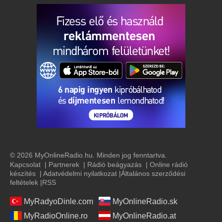
© 2026 MyOnlineRadio.hu. Minden jog fenntartva.
Kapcsolat
|
Partnerek
|
Rádió beágyazás
|
Online rádió
készítés
|
Adatvédelmi nyilatkozat
|
Általános szerződési
feltételek
|
RSS
MyRadyoDinle.com
MyOnlineRadio.sk
MyRadioOnline.ro
MyOnlineRadio.at