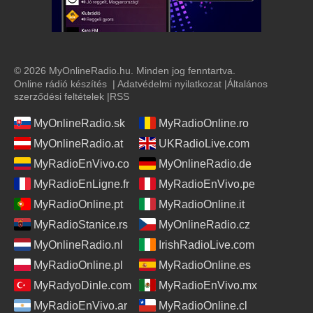
© 2026 MyOnlineRadio.hu. Minden jog fenntartva.
Online rádió készítés
|
Adatvédelmi nyilatkozat
|
Általános
szerződési feltételek
|
RSS
MyOnlineRadio.sk
MyRadioOnline.ro
MyOnlineRadio.at
UKRadioLive.com
MyRadioEnVivo.co
MyOnlineRadio.de
MyRadioEnLigne.fr
MyRadioEnVivo.pe
MyRadioOnline.pt
MyRadioOnline.it
MyRadioStanice.rs
MyOnlineRadio.cz
MyOnlineRadio.nl
IrishRadioLive.com
MyRadioOnline.pl
MyRadioOnline.es
MyRadyoDinle.com
MyRadioEnVivo.mx
MyRadioEnVivo.ar
MyRadioOnline.cl