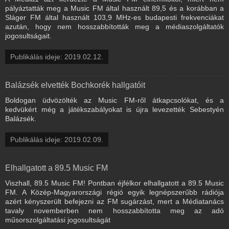
pályáztatták meg a Music FM által használt 89,5 és a korábban a
Sláger FM által használt 103,9 MHz-es budapesti frekvenciákat
azután, hogy nem hosszabbították meg a médiaszolgáltatók
jogosultságait.
Publikálás ideje: 2019.02.12.
Balázsék elvették Bochkorék hallgatóit
Boldogan üdvözölték az Music FM-ről átkapcsolókat, és a
kedvükért még a játékszabályokat is újra levezették Sebestyén
Balázsék.
Publikálás ideje: 2019.02.09.
Elhallgatott a 89.5 Music FM
Viszhall, 89.5 Music FM! Pontban éjfélkor elhallgatott a 89.5 Music
FM. A Közép-Magyarországi régió egyik legnépszerűbb rádiója
azért kényszerült befejezni az FM sugárzást, mert a Médiatanács
tavaly novemberben nem hosszabbította meg az adó
műsorszolgáltatási jogosultságát