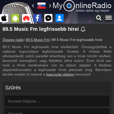
Főoldal
89.5 Music Fm legfrissebb hírei
myonlineradio.hu
Összes rádió
89.5 Music Fm
89.5 Music Fm legfrissebb hírei
89.5 Music Fm
Vissza a 89.5 Music Fm oldalára
89.5 Music Fm legfrissebb hírei elsőkézből. Összegyűjtöttük a
rádióval kapcsolatos legfontosabb híreket. A hírlista fölött
Bejelentkezés
elhelyezkedő szűrő panellel lehetőség van a hírek között névben,
Hozz létre saját fiókot!
bevezető szövegben, vagy feltöltési időre szűrni. Ezen kívül van
mód a hírek rendezésére cím és dátum alapján. A listában
Archívum
alapértelmezetten a legfrissebb hírek jelennek meg. Bármilyen
89.5 Music Fm korábbi adásai
kérdés esetén írj nekünk a
kapcsolat oldalon
keresztül!
Kapcsolat
Írj nekünk!
Szűrés
Partnerek
Rádiós partnerek
Rádió beágyazás
Ágyazd be weboldaladba