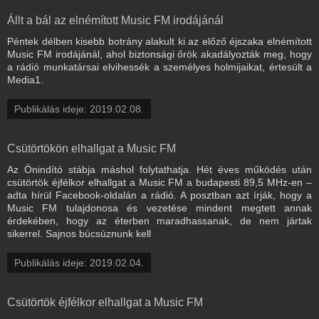
Állt a bál az elnémított Music FM irodájánál
Péntek délben kisebb botrány alakult ki az előző éjszaka elnémított
Music FM irodájánál, ahol biztonsági őrök akadályozták meg, hogy
a rádió munkatársai elvihessék a személyes holmijaikat, értesült a
Media1.
Publikálás ideje: 2019.02.08.
Csütörtökön elhallgat a Music FM
Az Önindító stábja máshol folytathatja. Hét éves működés után
csütörtök éjfélkor elhallgat a Music FM a budapesti 89,5 MHz-en –
adta hírül Facebook-oldalán a rádió. A posztban azt írják, hogy a
Music FM tulajdonosa és vezetése mindent megtett annak
érdekében, hogy az éterben maradhassanak, de nem jártak
sikerrel. Sajnos búcsúznunk kell
Publikálás ideje: 2019.02.04.
Csütörtök éjfélkor elhallgat a Music FM