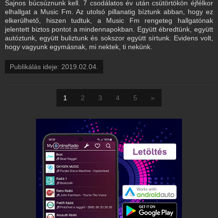
Sajnos búcsúznunk kell. 7 csodálatos év után csütörtökön éjfélkor
elhallgat a Music Fm. Az utolsó pillanatig bíztunk abban, hogy ez
elkerülhető, hiszen tudtuk, a Music Fm rengeteg hallgatónak
jelentett biztos pontot a mindennapokban. Együtt ébredtünk, együtt
autóztunk, együtt buliztunk és sokszor együtt sírtunk. Evidens volt,
hogy vagyunk egymásnak, mi nektek, ti nekünk.
Publikálás ideje: 2019.02.04.
1
2
3
4
5
»