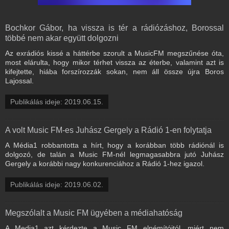
Bochkor Gábor, ha vissza is tér a rádiózáshoz, Borossal
többé nem akar együtt dolgozni
Az exrádiós kissé a háttérbe szorult a MusicFM megszűnése óta,
most elárulta, hogy mikor térhet vissza az éterbe, valamint azt is
kifejtette, hiába forszírozzák sokan, nem áll össze újra Boros
Lajossal.
Publikálás ideje: 2019.06.15.
A volt Music FM-es Juhász Gergely a Rádió 1-en folytatja
A Média1 robbantotta a hírt, hogy a korábban több rádiónál is
dolgozó, de talán a Music FM-nél legmagasabbra jutó Juhász
Gergely a korábbi nagy konkurenciához a Rádió 1-hez igazol.
Publikálás ideje: 2019.06.02.
Megszólalt a Music FM ügyében a médiahatóság
A Media1 azt kérdezte a Music FM elnémítóitól, miért nem