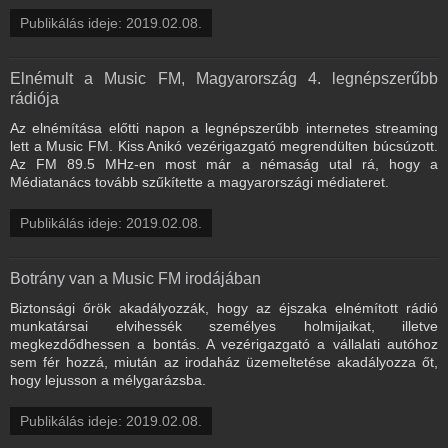
Publikálás ideje: 2019.02.08.
Elnémult a Music FM, Magyarország 4. legnépszerűbb
rádiója
Az elnémítása előtti napon a legnépszerűbb internetes streaming
lett a Music FM. Kiss Anikó vezérigazgató megrendülten búcsúzott.
Az FM 89.5 MHz-en most már a némaság utal rá, hogy a
Médiatanács tovább szűkítette a magyarországi médiateret.
Publikálás ideje: 2019.02.08.
Botrány van a Music FM irodájában
Biztonsági őrök akadályozzák, hogy az éjszaka elnémított rádió
munkatársai elvihessék személyes holmijaikat, illetve
megkezdődhessen a bontás. A vezérigazgató a vállalati autóhoz
sem fér hozzá, miután az irodaház üzemeltetése akadályozza őt,
hogy lejusson a mélygarázsba.
Publikálás ideje: 2019.02.08.