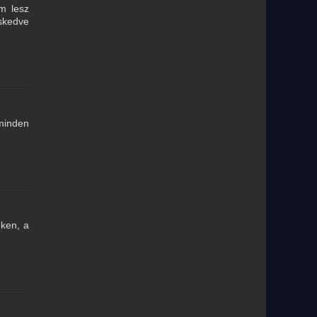
m lesz
skedve
minden
eken, a