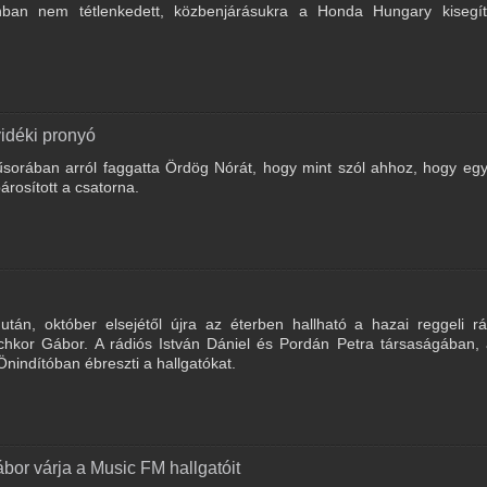
ban nem tétlenkedett, közbenjárásukra a Honda Hungary kisegít
idéki pronyó
orában arról faggatta Ördög Nórát, hogy mint szól ahhoz, hogy egy
árosított a csatorna.
án, október elsejétől újra az éterben hallható a hazai reggeli rá
hkor Gábor. A rádiós István Dániel és Pordán Petra társaságában, 
nindítóban ébreszti a hallgatókat.
or várja a Music FM hallgatóit