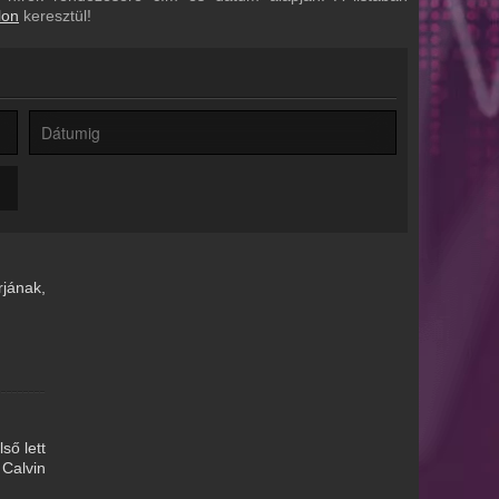
lon
keresztül!
rjának,
ső lett
 Calvin