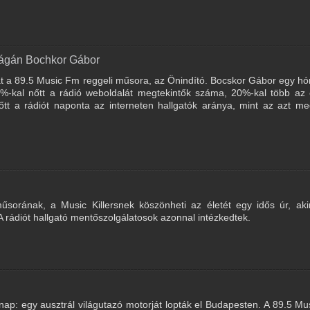
tságán Bochkor Gábor
át a 89.5 Music Fm reggeli műsora, az Önindító. Bocskor Gábor egy h
%-kal nőtt a rádió weboldalát megtekintők száma, 20%-kal több az 
őtt a rádiót naponta az interneten hallgatók aránya, mint az azt m
orának, a Music Killersnek köszönheti az életét egy idős úr, aki
. A rádiót hallgató mentőszolgálatosok azonnal intézkedtek.
inap: egy ausztrál világutazó motorját lopták el Budapesten. A 89.5 M