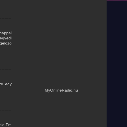
ónappal
egyedi
egelőző
re egy
MyOnlineRadio.hu
usic Fm