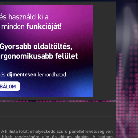
A hírlista fölött elhelyezkedő szűrő panellel lehetőség van
a hírek rendezésére cím és dátum alapján. A listában