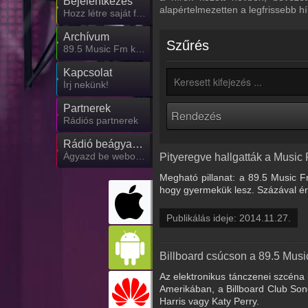
Bejelentkezés
alapértelmezetten a legfrissebb h
Hozz létre saját fiókot!
Archívum
Szűrés
89.5 Music Fm korábbi adásai
Kapcsolat
Írj nekünk!
Partnerek
Rádiós partnerek
Rádió beágyazás
Ágyazd be weboldaladba
Pityeregve hallgatták a Music
Megható pillanat: a 89.5 Music Fm
hogy gyermekük lesz. Százával ér
Publikálás ideje: 2014.11.27.
Billboard csúcson a 89.5 Musi
Az elektronikus tánczenei szcéna 
Amerikában, a Billboard Club Son
Harris vagy Katy Perry.