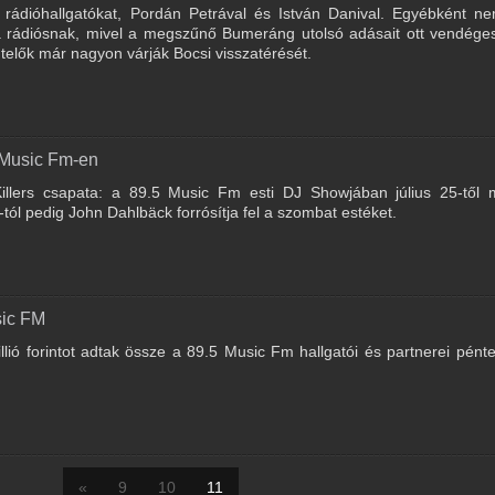
rádióhallgatókat, Pordán Petrával és István Danival. Egyébként ne
a rádiósnak, mivel a megszűnő Bumeráng utolsó adásait ott vendége
elők már nagyon várják Bocsi visszatérését.
 Music Fm-en
Killers csapata: a 89.5 Music Fm esti DJ Showjában július 25-től 
-tól pedig John Dahlbäck forrósítja fel a szombat estéket.
sic FM
illió forintot adtak össze a 89.5 Music Fm hallgatói és partnerei pént
«
9
10
11