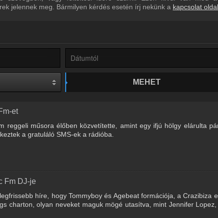
írek jelennek meg. Bármilyen kérdés esetén írj nekünk a
kapcsolat olda
MEHET
 Fm-et
 reggeli műsora élőben közvetítette, amint egy ifjú hölgy elárulta pá
keztek a gratuláló SMS-ek a rádióba.
c Fm DJ-je
legfrissebb híre, hogy Tommyboy és Agebeat formációja, a Crazibiza el
gs charton, olyan neveket maguk mögé utasítva, mint Jennifer Lopez,