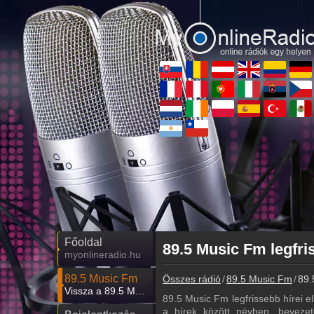
Főoldal
89.5 Music Fm legfri
myonlineradio.hu
89.5 Music Fm
Összes rádió
89.5 Music Fm
89.
Vissza a 89.5 Music Fm oldalára
89.5 Music Fm legfrissebb hírei el
a hírek között névben, bevezet