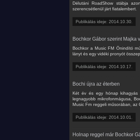
Délutáni RoadShow stábja azon
szerencsétlenül járt fiatalembert.
Publikálás ideje: 2014.10.30.
Bochkor Gábor szerint Majka v
Bochkor a Music FM Önindító műs
lányt és egy vidéki pronyót összep
Publikálás ideje: 2014.10.17.
Bochi újra az éterben
Két év és egy hónap kihagyás ut
legnagyobb mikrofonmágusa, Boc
Music Fm reggeli műsorában, az Ö
Publikálás ideje: 2014.10.01.
Holnap reggel már Bochkor Gáb