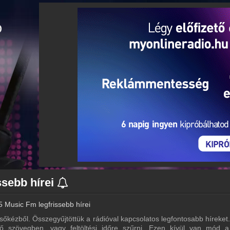
ssebb hírei
5 Music Fm legfrissebb hírei
sőkézből. Összegyűjtöttük a rádióval kapcsolatos legfontosabb híreket. 
ő szövegben, vagy feltöltési időre szűrni. Ezen kívül van mód 