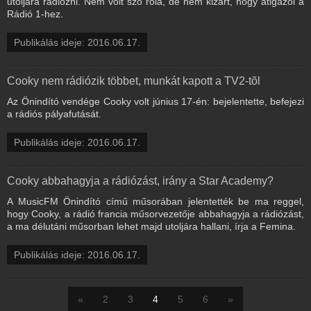
utoljára rádiózni. Nem volt szó róla, de nem kizárt, hogy átigazol a
Rádió 1-hez.
Publikálás ideje: 2016.06.17.
Cooky nem rádiózik többet, munkát kapott a TV2-tõl
Az Önindító vendége Cooky volt június 17-én: bejelentette, befejezi
a rádiós pályafutását.
Publikálás ideje: 2016.06.17.
Cooky abbahagyja a rádiózást, irány a Star Academy?
A MusicFM Önindító című műsorában jelentették be ma reggel,
hogy Cooky, a rádió francia műsorvezetője abbahagyja a rádiózást,
a ma délutáni műsorban lehet majd utoljára hallani, írja a Femina.
Publikálás ideje: 2016.06.17.
«
2
3
4
5
6
»