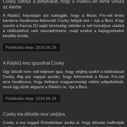
Cooky cáfolja a pletykákat, hogy a Rádió1-en térne vissza
az éterbe
A Rádió1 folyosóján azt suttogják, hogy a Music Fm-nél tévés
karrierre hivatkozva felmondó Cooky feléjük tart – írja a Bors. A lap
szerint a francia DJ saját közösségi oldalán is tett homályos utalást
a rádiózáshoz való visszatérésére, majd ezeket a bejegyzéseket
később törölte.
Publikálás ideje: 2016.06.29.
A Rádió1-hez igazolhat Cooky
Úgy látszik nem volt teljesen igaz, hogy végleg szakít a rádiózással
Cooky. Alig pár nappal azután, hogy felmondott a Music Fm-nél
arra hivatkozva, hogy befejezi magyarországi rádiós pályafutását,
most úgy tűnik átigazol a Rádió1-re, írja a Bors.
Publikálás ideje: 2016.06.29.
Cooky ma délután lesz utoljára
Cooky a ma reggeli Önindítóban árulta el, hogy délután hallhatják