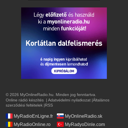
© 2026 MyOnlineRadio.hu. Minden jog fenntartva.
Online rádió készítés
|
Adatvédelmi nyilatkozat
|
Általános
szerződési feltételek
|
RSS
MyRadioEnLigne.fr
MyOnlineRadio.sk
MyRadioOnline.ro
MyRadyoDinle.com