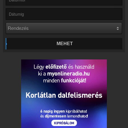
Online rádió készítés
Készítés lépésről lépésre
MEHET