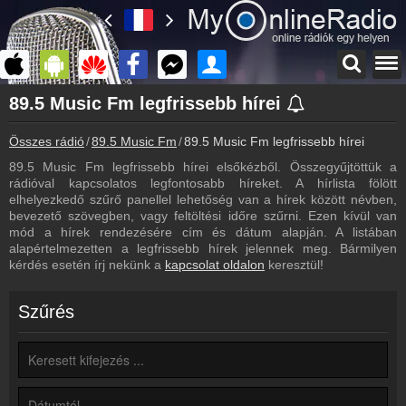
Főoldal
89.5 Music Fm legfrissebb hírei
myonlineradio.hu
Összes rádió
89.5 Music Fm
89.5 Music Fm legfrissebb hírei
89.5 Music Fm
Vissza a 89.5 Music Fm oldalára
89.5 Music Fm legfrissebb hírei elsőkézből. Összegyűjtöttük a
rádióval kapcsolatos legfontosabb híreket. A hírlista fölött
Bejelentkezés
elhelyezkedő szűrő panellel lehetőség van a hírek között névben,
Hozz létre saját fiókot!
bevezető szövegben, vagy feltöltési időre szűrni. Ezen kívül van
mód a hírek rendezésére cím és dátum alapján. A listában
Archívum
alapértelmezetten a legfrissebb hírek jelennek meg. Bármilyen
89.5 Music Fm korábbi adásai
kérdés esetén írj nekünk a
kapcsolat oldalon
keresztül!
Kapcsolat
Írj nekünk!
Szűrés
Partnerek
Rádiós partnerek
Rádió beágyazás
Ágyazd be weboldaladba