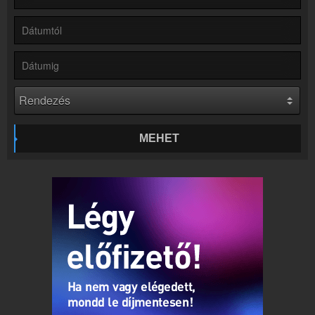
Hírek
Balázsék kapcsolatos hírek
Kapcsolat
Írj nekünk!
Partnerek
Rádiós partnerek
Rádió beágyazás
Ágyazd be weboldaladba
MEHET
Online rádió készítés
Készítés lépésről lépésre