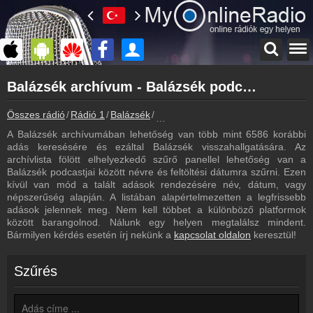
Főoldal
Balázsék archívum - Balázsék podcasts - Balázsék visszahallgatás
myonlineradio.hu
Balázsék
Összes rádió
Rádió 1
Balázsék
Balázsék archívum - Podcasts - Vis
Vissza a Balázsék oldalára
A Balázsék archívumában lehetőség van több mint 6586 korábbi
Bejelentkezés
adás keresésére és ezáltal Balázsék visszahallgatására. Az
Hozz létre saját fiókot!
archívlista fölött elhelyezkedő szűrő panellel lehetőség van a
Balázsék podcastjai között névre és feltöltési dátumra szűrni. Ezen
Most szól
kívül van mód a talált adások rendezésére név, dátum, vagy
Tudd meg mi szólt eddig
népszerűség alapján. A listában alapértelmezetten a legfrissebb
adások jelennek meg. Nem kell többet a különböző platformok
Frekvenciák
között barangolnod. Nálunk egy helyen megtalálsz mindent.
Balázsék frekvencia
Bármilyen kérdés esetén írj nekünk a
kapcsolat oldalon
keresztül!
Műsorújság
Balázsék műsorai
Szűrés
Webkamera
Balázsék webkamera, élőkép