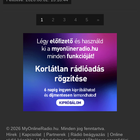
1
2
3
4
5
»
© 2026 MyOnlineRadio.hu. Minden jog fenntartva.
Hírek
|
Kapcsolat
|
Partnerek
|
Rádió beágyazás
|
Online