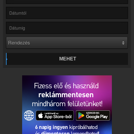
Hírek
Balázsék kapcsolatos hírek
Kapcsolat
Írj nekünk!
Partnerek
Rádiós partnerek
Rádió beágyazás
Ágyazd be weboldaladba
MEHET
Online rádió készítés
Készítés lépésről lépésre