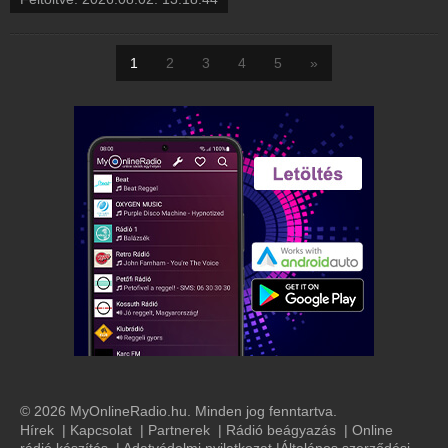
1
2
3
4
5
»
© 2026 MyOnlineRadio.hu. Minden jog fenntartva.
Hírek
|
Kapcsolat
|
Partnerek
|
Rádió beágyazás
|
Online