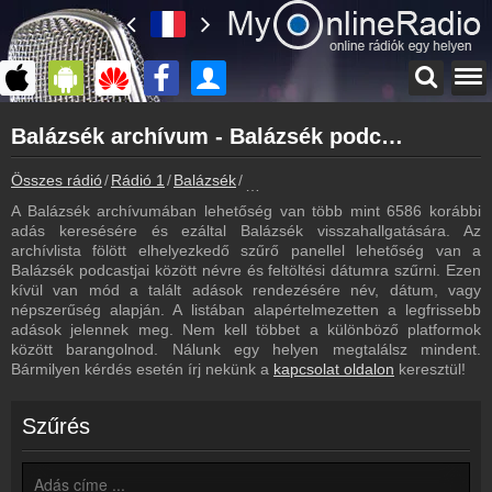
Főoldal
Balázsék archívum - Balázsék podcasts - Balázsék visszahallgatás
myonlineradio.hu
Balázsék
Összes rádió
Rádió 1
Balázsék
Balázsék archívum - Podcasts - Vis
Vissza a Balázsék oldalára
A Balázsék archívumában lehetőség van több mint 6586 korábbi
Bejelentkezés
adás keresésére és ezáltal Balázsék visszahallgatására. Az
Hozz létre saját fiókot!
archívlista fölött elhelyezkedő szűrő panellel lehetőség van a
Balázsék podcastjai között névre és feltöltési dátumra szűrni. Ezen
Most szól
kívül van mód a talált adások rendezésére név, dátum, vagy
Tudd meg mi szólt eddig
népszerűség alapján. A listában alapértelmezetten a legfrissebb
adások jelennek meg. Nem kell többet a különböző platformok
Frekvenciák
között barangolnod. Nálunk egy helyen megtalálsz mindent.
Balázsék frekvencia
Bármilyen kérdés esetén írj nekünk a
kapcsolat oldalon
keresztül!
Műsorújság
Balázsék műsorai
Szűrés
Webkamera
Balázsék webkamera, élőkép