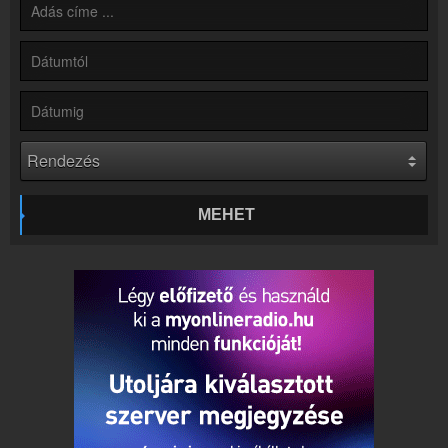
Hírek
Rádió 1 Pécs kapcsolatos hírek
Kapcsolat
Írj nekünk!
Partnerek
Rádiós partnerek
Rádió beágyazás
Ágyazd be weboldaladba
MEHET
Online rádió készítés
Készítés lépésről lépésre