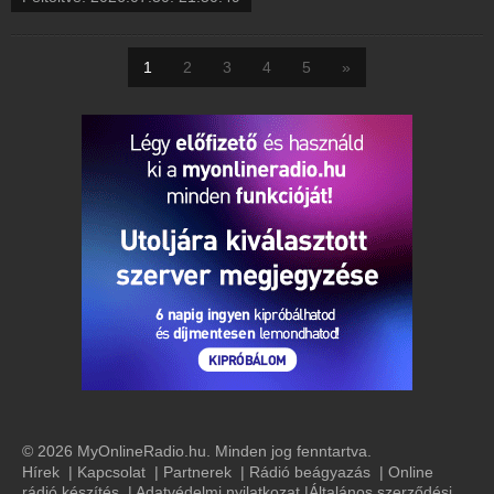
1
2
3
4
5
»
© 2026 MyOnlineRadio.hu. Minden jog fenntartva.
Hírek
|
Kapcsolat
|
Partnerek
|
Rádió beágyazás
|
Online
rádió készítés
|
Adatvédelmi nyilatkozat
|
Általános szerződési