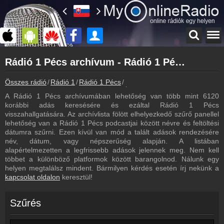
Főoldal
Rádió 1 Pécs archívum - Rádió 1 Pécs podcasts - Rádió 1 Pécs visszahallgatás
myonlineradio.hu
Rádió 1 Pécs
Összes rádió
Rádió 1
Rádió 1 Pécs
Rádió 1 Pécs archívum - Podcas
Vissza a Rádió 1 Pécs oldalára
A Rádió 1 Pécs archívumában lehetőség van több mint 6120
Bejelentkezés
korábbi adás keresésére és ezáltal Rádió 1 Pécs
Hozz létre saját fiókot!
visszahallgatására. Az archívlista fölött elhelyezkedő szűrő panellel
lehetőség van a Rádió 1 Pécs podcastjai között névre és feltöltési
Most szól
dátumra szűrni. Ezen kívül van mód a talált adások rendezésére
Tudd meg mi szólt eddig
név, dátum, vagy népszerűség alapján. A listában
alapértelmezetten a legfrissebb adások jelennek meg. Nem kell
Frekvenciák
többet a különböző platformok között barangolnod. Nálunk egy
Rádió 1 Pécs frekvencia
helyen megtalálsz mindent. Bármilyen kérdés esetén írj nekünk a
kapcsolat oldalon
keresztül!
Műsorújság
Rádió 1 Pécs műsorai
Szűrés
Webkamera
Rádió 1 Pécs webkamera, élőkép