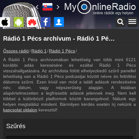
Főoldal
Rádió 1 Pécs archívum - Rádió 1 Pécs podcasts - Rádió 1 Pécs visszahallgatás
myonlineradio.hu
Rádió 1 Pécs
Összes rádió
Rádió 1
Rádió 1 Pécs
Rádió 1 Pécs archívum - Podcas
Vissza a Rádió 1 Pécs oldalára
A Rádió 1 Pécs archívumában lehetőség van több mint 6121
Bejelentkezés
korábbi adás keresésére és ezáltal Rádió 1 Pécs
Hozz létre saját fiókot!
visszahallgatására. Az archívlista fölött elhelyezkedő szűrő panellel
lehetőség van a Rádió 1 Pécs podcastjai között névre és feltöltési
Most szól
dátumra szűrni. Ezen kívül van mód a talált adások rendezésére
Tudd meg mi szólt eddig
név, dátum, vagy népszerűség alapján. A listában
alapértelmezetten a legfrissebb adások jelennek meg. Nem kell
Frekvenciák
többet a különböző platformok között barangolnod. Nálunk egy
Rádió 1 Pécs frekvencia
helyen megtalálsz mindent. Bármilyen kérdés esetén írj nekünk a
kapcsolat oldalon
keresztül!
Műsorújság
Rádió 1 Pécs műsorai
Szűrés
Webkamera
Rádió 1 Pécs webkamera, élőkép