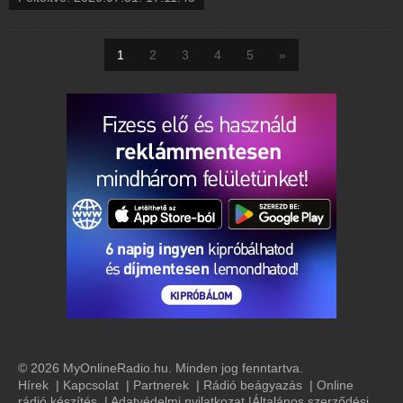
1
2
3
4
5
»
© 2026 MyOnlineRadio.hu. Minden jog fenntartva.
Hírek
|
Kapcsolat
|
Partnerek
|
Rádió beágyazás
|
Online
rádió készítés
|
Adatvédelmi nyilatkozat
|
Általános szerződési