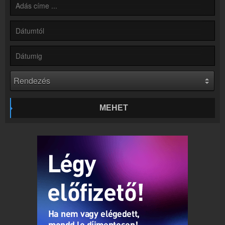
Hírek
Rádió 1 Pécs kapcsolatos hírek
Kapcsolat
Írj nekünk!
Partnerek
Rádiós partnerek
Rádió beágyazás
Ágyazd be weboldaladba
MEHET
Online rádió készítés
Készítés lépésről lépésre