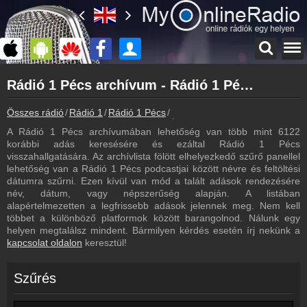
Főoldal
Rádió 1 Pécs archívum - Rádió 1 Pécs podcasts - Rádió 1 Pécs visszahallgatás
myonlineradio.hu
Rádió 1 Pécs
Összes rádió
Rádió 1
Rádió 1 Pécs
Rádió 1 Pécs archívum - Podcas
Vissza a Rádió 1 Pécs oldalára
A Rádió 1 Pécs archívumában lehetőség van több mint 6122
Bejelentkezés
korábbi adás keresésére és ezáltal Rádió 1 Pécs
Hozz létre saját fiókot!
visszahallgatására. Az archívlista fölött elhelyezkedő szűrő panellel
lehetőség van a Rádió 1 Pécs podcastjai között névre és feltöltési
Most szól
dátumra szűrni. Ezen kívül van mód a talált adások rendezésére
Tudd meg mi szólt eddig
név, dátum, vagy népszerűség alapján. A listában
alapértelmezetten a legfrissebb adások jelennek meg. Nem kell
Frekvenciák
többet a különböző platformok között barangolnod. Nálunk egy
Rádió 1 Pécs frekvencia
helyen megtalálsz mindent. Bármilyen kérdés esetén írj nekünk a
kapcsolat oldalon
keresztül!
Műsorújság
Rádió 1 Pécs műsorai
Szűrés
Webkamera
Rádió 1 Pécs webkamera, élőkép