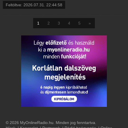
Feltöltve:
2026.07.31. 22:44:58
1
2
3
4
5
»
© 2026 MyOnlineRadio.hu. Minden jog fenntartva.