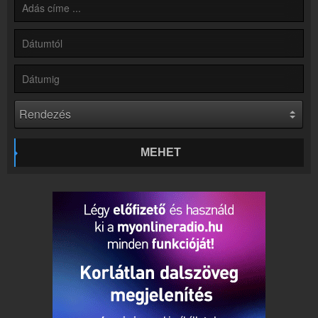
Hírek
Rádió 1 Pécs kapcsolatos hírek
Kapcsolat
Írj nekünk!
Partnerek
Rádiós partnerek
Rádió beágyazás
Ágyazd be weboldaladba
MEHET
Online rádió készítés
Készítés lépésről lépésre