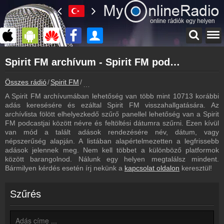
Főoldal
Spirit FM archívum - Spirit FM podcasts - Spirit FM visszahallgatás
myonlineradio.hu
Spirit FM
Összes rádió
Spirit FM
Spirit FM archívum - Podcasts - Visszahallg
Vissza a Spirit FM oldalára
A Spirit FM archívumában lehetőség van több mint 10713 korábbi
Bejelentkezés
adás keresésére és ezáltal Spirit FM visszahallgatására. Az
Hozz létre saját fiókot!
archívlista fölött elhelyezkedő szűrő panellel lehetőség van a Spirit
FM podcastjai között névre és feltöltési dátumra szűrni. Ezen kívül
Műsorújság
van mód a talált adások rendezésére név, dátum, vagy
Spirit FM műsorai
népszerűség alapján. A listában alapértelmezetten a legfrissebb
adások jelennek meg. Nem kell többet a különböző platformok
Hírek
között barangolnod. Nálunk egy helyen megtalálsz mindent.
Spirit FM kapcsolatos hírek
Bármilyen kérdés esetén írj nekünk a
kapcsolat oldalon
keresztül!
Kapcsolat
Írj nekünk!
Szűrés
Partnerek
Rádiós partnerek