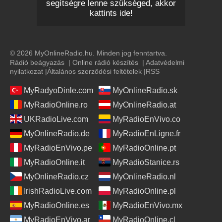
segítségre lenne szükséged, akkor
kattints ide!
© 2026 MyOnlineRadio.hu. Minden jog fenntartva.
Rádió beágyazás
|
Online rádió készítés
|
Adatvédelmi
nyilatkozat
|
Általános szerződési feltételek
|
RSS
MyRadyoDinle.com
MyOnlineRadio.sk
MyRadioOnline.ro
MyOnlineRadio.at
UKRadioLive.com
MyRadioEnVivo.co
MyOnlineRadio.de
MyRadioEnLigne.fr
MyRadioEnVivo.pe
MyRadioOnline.pt
MyRadioOnline.it
MyRadioStanice.rs
MyOnlineRadio.cz
MyOnlineRadio.nl
IrishRadioLive.com
MyRadioOnline.pl
MyRadioOnline.es
MyRadioEnVivo.mx
MyRadioEnVivo.ar
MyRadioOnline.cl