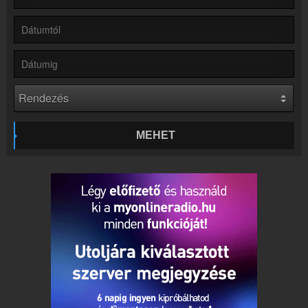
Rádió beágyazás
Ágyazd be weboldaladba
Online rádió készítés
Készítés lépésről lépésre
MEHET