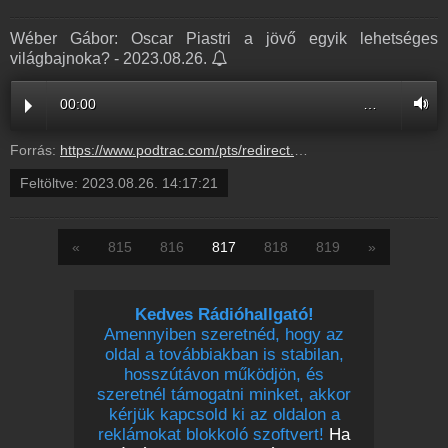
Wéber Gábor: Oscar Piastri a jövő egyik lehetséges
világbajnoka? - 2023.08.26.
00:00
…
Forrás:
https://www.podtrac.com/pts/redirect.mp3/pdst.fm/e/chrt.fm/track/B69D94/traffic.megaphone.fm/BETO6059753343.mp3?updated=1727709311
Feltöltve:
2023.08.26. 14:17:21
«
815
816
817
818
819
»
Kedves Rádióhallgató!
Amennyiben szeretnéd, hogy az
oldal a továbbiakban is stabilan,
hosszútávon működjön, és
szeretnél támogatni minket, akkor
kérjük kapcsold ki az oldalon a
reklámokat blokkoló szoftvert!
Ha