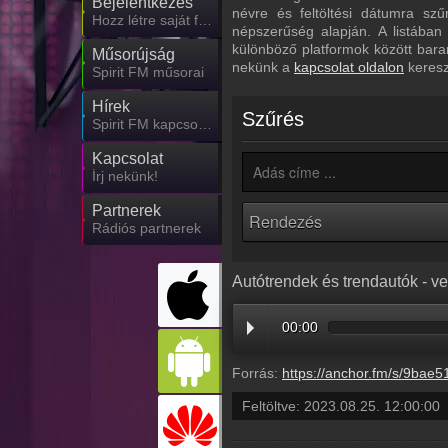
Bejelentkezés
névre és feltöltési dátumra sz
Hozz létre saját fiókot!
népszerűség alapján. A listában
különböző platformok között bara
Műsorújság
nekünk a
kapcsolat oldalon
keresz
Spirit FM műsorai
Hírek
Szűrés
Spirit FM kapcsolatos hírek
Kapcsolat
Írj nekünk!
Partnerek
Rádiós partnerek
Autótrendek és trendautók - v
00:00
Forrás:
https://anchor.fm/s/9bae5114/podcast/play/75043883/https%3A%2F%2Fd3ctxlq1ktw2nl.cloudfront.net%2Fstaging%2F2023-
Feltöltve:
2023.08.25. 12:00:00