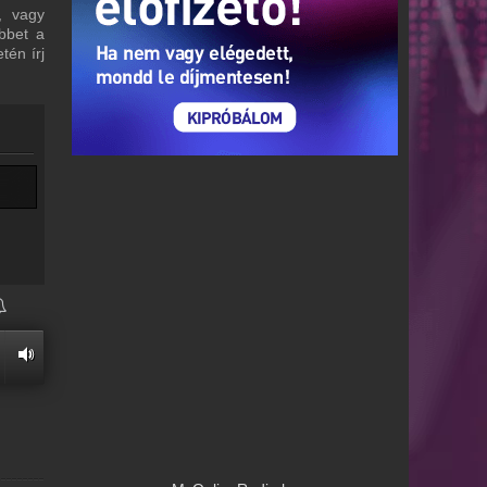
, vagy
bbet a
tén írj