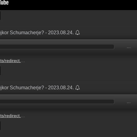
jkor Schumacherje? - 2023.08.24.
…
870828954.mp3?updated=1727713682
jkor Schumacherje? - 2023.08.24.
…
/BETO5870828954.mp3?updated=1727713682