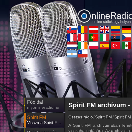
Főoldal
Spirit FM archívum - 
myonlineradio.hu
Összes rádió
Spirit FM
Spirit FM
Spirit FM
Vissza a Spirit FM oldalára
A Spirit FM archívumában lehet
visszahallgatására. Az archívlista