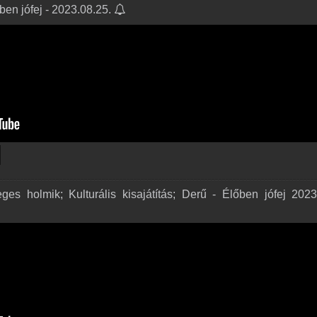
őben jófej - 2023.08.25.
eges holmik; Kulturális kisajátítás; Derű - Élőben jófej 202