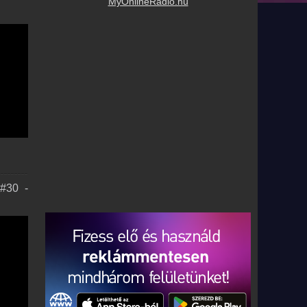
MyOnlineRadio.hu
3#30 -