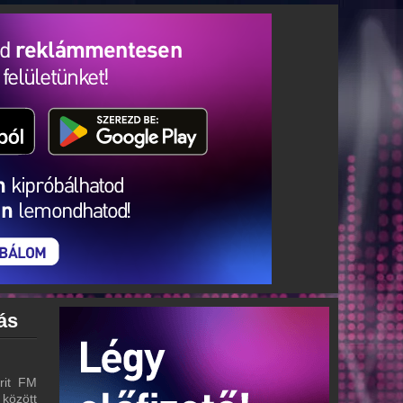
ás
rit FM
 között