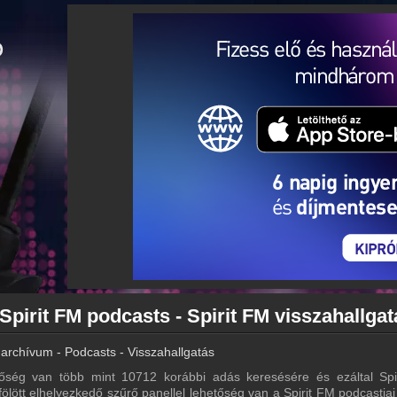
Spirit FM podcasts - Spirit FM visszahallgat
 archívum - Podcasts - Visszahallgatás
őség van több mint 10712 korábbi adás keresésére és ezáltal Spi
 fölött elhelyezkedő szűrő panellel lehetőség van a Spirit FM podcastjai