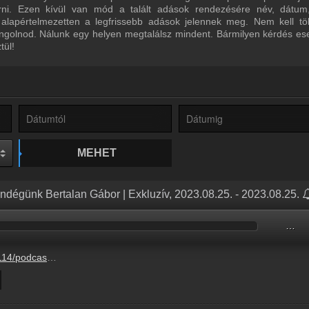
űrni. Ezen kívül van mód a talált adások rendezésére név, dátum
 alapértelmezetten a legfrissebb adások jelennek meg. Nem kell tö
ngolnod. Nálunk egy helyen megtalálsz mindent. Bármilyen kérdés ese
tül!
MEHET
endégünk Bertalan Gábor | Exkluzív, 2023.08.25. - 2023.08.25.
…
7-25%2Fe44f9aff-421c-c3c2-3507-0fcb05dc92b6.mp3