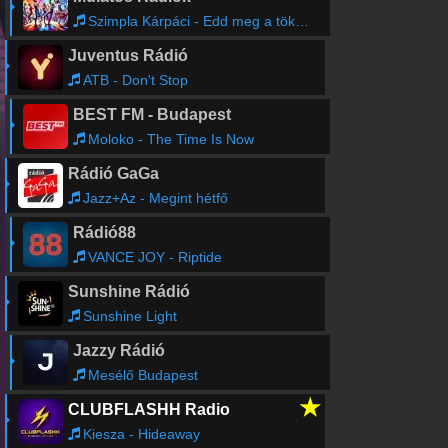
Szimpla Kárpáci - Edd meg a tökömet (a konyhában is én vagyok az úr)
Juventus Rádió
ATB - Don't Stop
BEST FM - Budapest
Moloko - The Time Is Now
Rádió GaGa
Jazz+Az - Megint hétfő
Rádió88
VANCE JOY - Riptide
Sunshine Rádió
Sunshine Light
Jazzy Rádió
Mesélő Budapest
★
CLUBFLASHH Radio
Kiesza - Hideaway