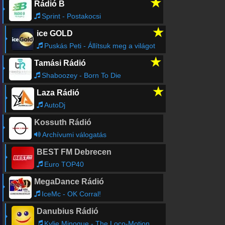
★
Rádió B
Sprint - Postakocsi
★
ice GOLD
Puskás Peti - Állítsuk meg a világot
★
Tamási Rádió
Shaboozey - Born To Die
★
Laza Rádió
AutoDj
Kossuth Rádió
Archívumi válogatás
BEST FM Debrecen
Euro TOP40
MegaDance Rádió
IceMc - OK Corral!
Danubius Rádió
Kylie Minogue - The Loco-Motion