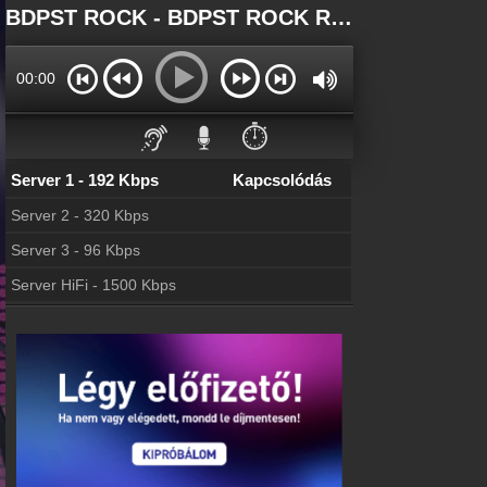
Főoldal
BDPST ROCK - BDPST ROCK Rádió - BDPST ROCK Rádió Online
myonlineradio.hu
Bejelentkezés
00:00
Hozz létre saját fiókot!
Kapcsolat
⏱️
Írj nekünk!
Server 1 - 192 Kbps
Kapcsolódás
Most szól
Tudd meg mi szólt eddig
Server 2 - 320 Kbps
Partnerek
Server 3 - 96 Kbps
Rádiós partnerek
Server HiFi - 1500 Kbps
Rádió beágyazás
Ágyazd be weboldaladba
Online rádió készítés
Készítés lépésről lépésre