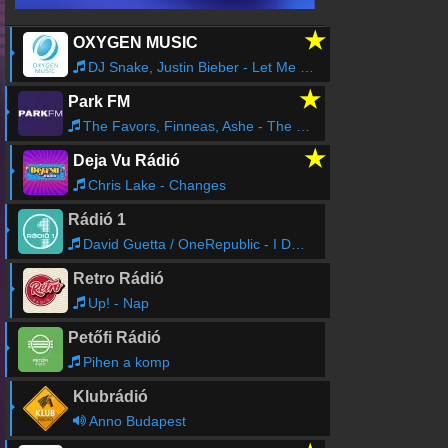
★
OXYGEN MUSIC
DJ Snake, Justin Bieber - Let Me Love You
★
Park FM
The Favors, Finneas, Ashe - The Little Mess You Made
★
Deja Vu Rádió
Chris Lake - Changes
Rádió 1
David Guetta / OneRepublic - I Don't Wanna Wait
Retro Rádió
Up! - Nap
Petőfi Rádió
Pihen a komp
Klubrádió
Anno Budapest