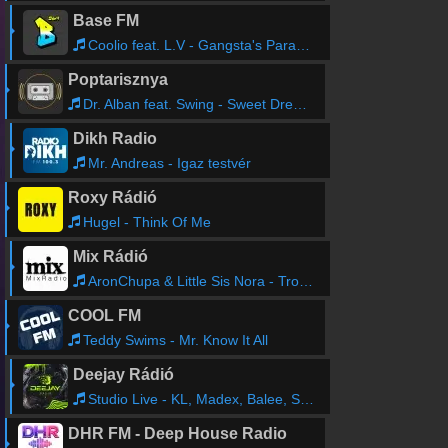
Base FM
Coolio feat. L.V - Gangsta's Paradise
Poptarisznya
Dr. Alban feat. Swing - Sweet Dreams
Dikh Radio
Mr. Andreas - Igaz testvér
Roxy Rádió
Hugel - Think Of Me
Mix Rádió
AronChupa & Little Sis Nora - Trombone
COOL FM
Teddy Swims - Mr. Know It All
Deejay Rádió
Studio Live - KL, Madex, Balee, Spirit
DHR FM - Deep House Radio