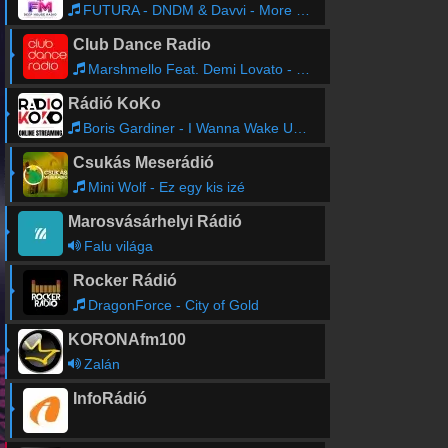
FUTURA - DNDM & Davvi - More Distance (Original Mix)
Club Dance Radio
Marshmello Feat. Demi Lovato - Ok Not to Be Ok
Rádió KoKo
Boris Gardiner - I Wanna Wake Up With You
Csukás Meserádió
Mini Wolf - Ez egy kis izé
Marosvásárhelyi Rádió
Falu világa
Rocker Rádió
DragonForce - City of Gold
KORONAfm100
Zalán
InfoRádió