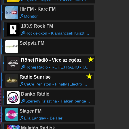
Hír FM - Karc FM
Monitor
103.9 Rock FM
Rocklexikon - Klamancsek Krisztián (ismétlés)
Szépvíz FM
★
Röhej Rádió - Vicc az egész
Röhej Rádió - RÖHEJ RÁDIÓ - ÖNÖK KÜLDTÉK40
★
Radio Sunrise
CeCe Peniston - Finally (Electro Mix)
Dankó Rádió
Szeredy Krisztina - Halkan pengesd ezt a csárdást
Sláger FM
Ella Langley - Be Her
Mulatós Rádiók