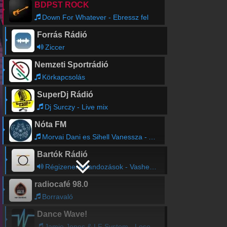
BDPST ROCK
Down For Whatever - Ebressz fel
Forrás Rádió
Ziccer
Nemzeti Sportrádió
Körkapcsolás
SuperDj Rádió
Dj Surczy - Live mix
Nóta FM
Morvai Dani es Sihell Vanessza - A varos minden vaganya ma itt mulat
Bartók Rádió
Régizenei kalandozások - Vashegyi György vendége Szabó Sipos Máté
radiocafé 98.0
Borravaló
Dance Wave!
Jamie Jones & LF System - Lose My Mind (LF System Remix)