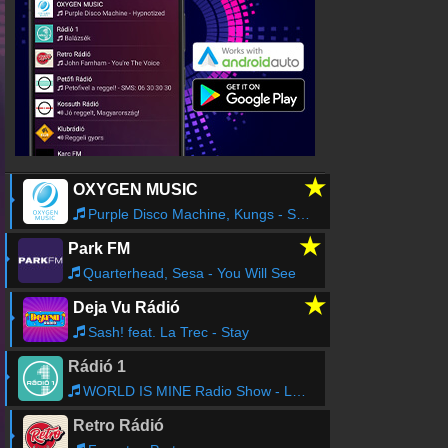
★
OXYGEN MUSIC
Purple Disco Machine, Kungs - Substitution
★
Park FM
Quarterhead, Sesa - You Will See
★
Deja Vu Rádió
Sash! feat. La Trec - Stay
Rádió 1
WORLD IS MINE Radio Show - Lotfi Begi
Retro Rádió