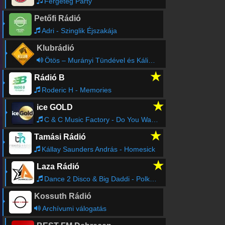
Fergeteg Party
Petőfi Rádió
Adri - Szinglik Éjszakája
Klubrádió
Ötös – Murányi Tündével és Kálid Artúrral (ism.)
★
Rádió B
Roderic H - Memories
★
ice GOLD
C & C Music Factory - Do You Wanna Get Funky
★
Tamási Rádió
Kállay Saunders András - Homesick
★
Laza Rádió
Dance 2 Disco & Big Daddi - Polka Techno
Kossuth Rádió
Archívumi válogatás