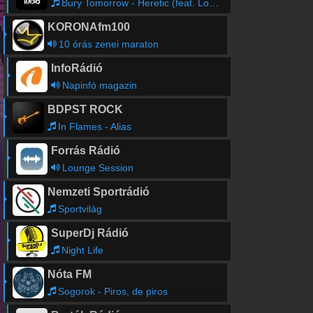
Bury Tomorrow - Heretic (feat. Loz Taylor)
KORONAfm100
10 órás zenei maraton
InfoRádió
Napinfó magazin
BDPST ROCK
In Flames - Alias
Forrás Rádió
Lounge Session
Nemzeti Sportrádió
Sportvilág
SuperDj Rádió
Night Life
Nóta FM
Sogorok - Piros, de piros