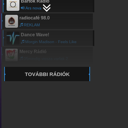
Bartók Rádió
Ars nova
radiocafé 98.0
REKLAM
Dance Wave!
Morgin Madison - Feels Like
Mercy Rádió
05mindig vissza varlak 2
TOVÁBBI RÁDIÓK