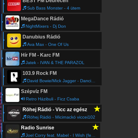
BEST FM Debrecen
Sub Bass Monster - 4 ütem
MegaDance Rádió
NightMixers - Dj Don
Danubius Rádió
Ava Max - One Of Us
Hír FM - Karc FM
Jatek - IVAN & THE PARAZOL
103.9 Rock FM
David Bowie/Mick Jagger - Dancing In The Street
Szépvíz FM
Retro Házibuli - Ficz Csaba
★
Röhej Rádió - Vicc az egész
Röhej Rádió - Micimackó viccei102
★
Radio Sunrise
Joel Corry feat. Mabel - I Wish (feat. Mabel)