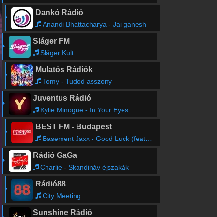
Dankó Rádió
Anandi Bhattacharya - Jai ganesh
Sláger FM
Sláger Kult
Mulatós Rádiók
Tomy - Tudod asszony
Juventus Rádió
Kylie Minogue - In Your Eyes
BEST FM - Budapest
Basement Jaxx - Good Luck (feat. Lisa Kekaula)
Rádió GaGa
Charlie - Skandináv éjszakák
Rádió88
City Meeting
Sunshine Rádió