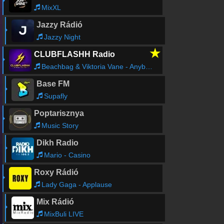
MixXL
Jazzy Rádió
Jazzy Night
★
CLUBFLASHH Radio
Beachbag & Viktoria Vane - Anybody
Base FM
Supafly
Poptarisznya
Music Story
Dikh Radio
Mario - Casino
Roxy Rádió
Lady Gaga - Applause
Mix Rádió
MixBuli LIVE