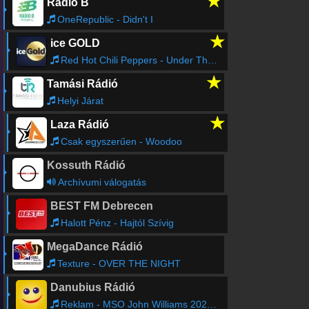
★
Rádió B
OneRepublic - Didn't I
★
ice GOLD
Red Hot Chili Peppers - Under The Bridge
★
Tamási Rádió
Helyi Járat
★
Laza Rádió
Csak egyszerűen - Woodoo
Kossuth Rádió
Archívumi válogatás
BEST FM Debrecen
Halott Pénz - Hajtól Szívig
MegaDance Rádió
Texture - OVER THE NIGHT
Danubius Rádió
Reklam - MSO John Williams 20260913