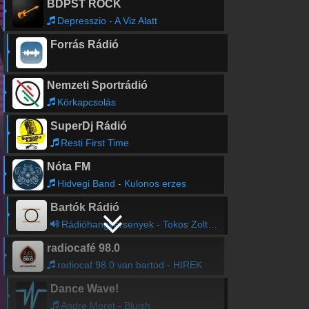
BDPST ROCK
Depresszio - A Viz Alatt
Forrás Rádió
Nemzeti Sportrádió
Körkapcsolás
SuperDj Rádió
Resti First Time
Nóta FM
Hidvegi Band - Kulonos erzes
Bartók Rádió
Rádióhangversenyek - Tokos Zoltán gitározik
radiocafé 98.0
radiocaf 98.0 van bartod - HIREK
Dance Wave!
Andre Moret - Bluish