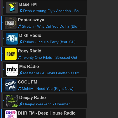
Base FM
Desh x Young Fly x Azahriah - Bakpakk
Poptarisznya
Stretch - Why Did You Do It? (Blow Your Funky Horn Mix)
Dikh Radio
Rubay - Indul a Party (feat. GL)
Roxy Rádió
Twenty One Pilots - Stressed Out
Mix Rádió
Master KG & David Guetta vs Ultra Nate - Shine Your Fre Light (Santaniello x Parisi x La Mantia & B - Sights Mash Bootleg Extended Mix)
COOL FM
Mohtiv - Need You (Right Now)
Deejay Rádió
Deejay Weekend - Dreamer
DHR FM - Deep House Radio