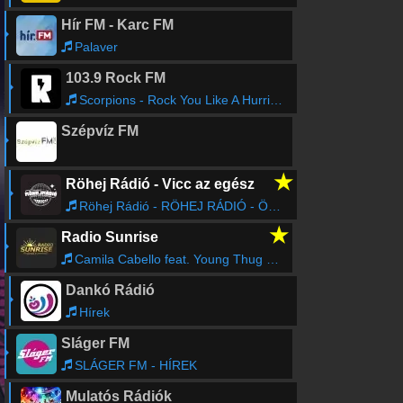
Hír FM - Karc FM
Palaver
103.9 Rock FM
Scorpions - Rock You Like A Hurricane
Szépvíz FM
★
Röhej Rádió - Vicc az egész
Röhej Rádió - RÖHEJ RÁDIÓ - ÖNÖK KÜLDTÉK39
★
Radio Sunrise
Camila Cabello feat. Young Thug - Havana (Denis First Radio Remix)
Dankó Rádió
Hírek
Sláger FM
SLÁGER FM - HÍREK
Mulatós Rádiók