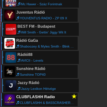
Mc Hawer - Száz Forintnak
Juventus Rádió
YOUVENTUS RADIO - ZP 09 X
BEST FM - Budapest
Will Smith - Gettin' Jiggy Wit It
Rádió GaGa
Shaboozey & Myles Smith - Blink Twice
Rádió88
AVICII - Levels
Sunshine Rádió
Sunshine TOP40
Jazzy Rádió
Jazzy Lexikon Hétvége
★
CLUBFLASHH Radio
CLUBFLASHH & BASSCRASHER PRESENTS - GUEST MIX EPISODE 16