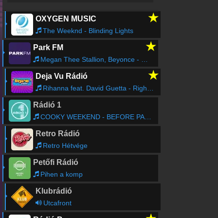
★
OXYGEN MUSIC
The Weeknd - Blinding Lights
★
Park FM
Megan Thee Stallion, Beyonce - Savage Remix
★
Deja Vu Rádió
Rihanna feat. David Guetta - Right Now
Rádió 1
COOKY WEEKEND - BEFORE PARTY
Retro Rádió
Retro Hétvége
Petőfi Rádió
Pihen a komp
Klubrádió
Utcafront