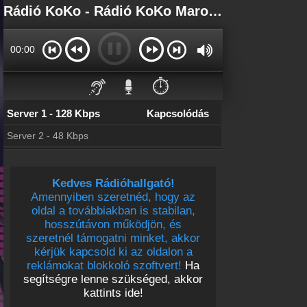
Főoldal
Rádió KoKo - Rádió KoKo Marosvásárhely - Rádió KoKo Online
myonlineradio.hu
Bejelentkezés
00:00
Hozz létre saját fiókot!
Kapcsolat
⏱️
Írj nekünk!
Server 1 - 128 Kbps
Kapcsolódás
Most szól
Tudd meg mi szólt eddig
Server 2 - 48 Kbps
Partnerek
Rádiós partnerek
Kedves Rádióhallgató!
Rádió beágyazás
Amennyiben szeretnéd, hogy az
Ágyazd be weboldaladba
oldal a továbbiakban is stabilan,
Online rádió készítés
hosszútávon működjön, és
Készítés lépésről lépésre
szeretnél támogatni minket, akkor
kérjük kapcsold ki az oldalon a
reklámokat blokkoló szoftvert!
Ha
segítségre lenne szükséged, akkor
kattints ide!