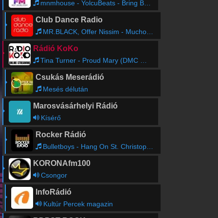
mnmhouse - YolcuBeats - Bring Back Time (Deep House Remix)
Club Dance Radio
MR.BLACK, Offer Nissim - Mucho Bien
Rádió KoKo
Tina Turner - Proud Mary (DMC Remix)
Csukás Meserádió
Mesés délután
Marosvásárhelyi Rádió
Kísérő
Rocker Rádió
Bulletboys - Hang On St. Christopher
KORONAfm100
Csongor
InfoRádió
Kultúr Percek magazin