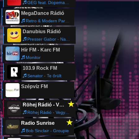
GEG feat. Dopeman & Fatima - Néhány Év Után
MegaDance Rádió
Retro & Modern Party Live Mix
Danubius Rádió
Presser Gabor - Nagy utazas
Hír FM - Karc FM
Monitor
103.9 Rock FM
Senator - Te őrült
Szépvíz FM
★
Röhej Rádió - Vicc az egész
Röhej Rádió - Vegyes978
★
Radio Sunrise
Bob Sinclair - Groupie