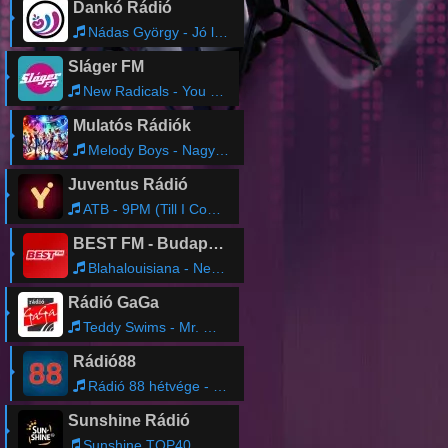
Dankó Rádió
Nádas György - Jó lenne százhúsz évig élni
Sláger FM
New Radicals - You get what you give
Mulatós Rádiók
Melody Boys - Nagy a feje, búsuljon a ló
Juventus Rádió
ATB - 9PM (Till I Come)
BEST FM - Budapest
Blahalouisiana - Nem Ereszt
Rádió GaGa
Teddy Swims - Mr. Know it All
Rádió88
Rádió 88 hétvége - Bűte Zsolt
Sunshine Rádió
Sunshine TOP40