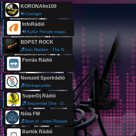
KORONAfm100
Csongor
InfoRádió
Kultúr Percek magazin
BDPST ROCK
Iron Maiden - The Number of the Beast
Forrás Rádió
Nemzeti Sportrádió
Körkapcsolás
SuperDj Rádió
Sequential One - Dance
Nóta FM
Best of - Intim Reszek
Bartók Rádió