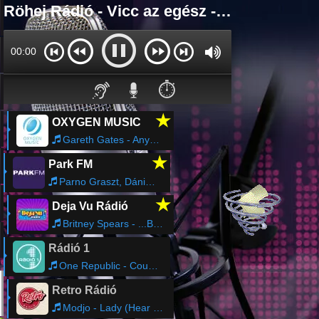
Röhej Rádió - Vicc az egész - Röhej Rádió Online
00:00
⏱️
★
OXYGEN MUSIC
Gareth Gates - Anyone of Us (Stupid Mistake)
★
Park FM
Parno Graszt, Dánielfy - Ne sírjál értem anyám
★
Deja Vu Rádió
Britney Spears - ...Baby One More Time
Rádió 1
One Republic - Counting Stars
Retro Rádió
Modjo - Lady (Hear Me Tonight)