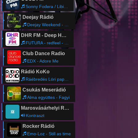
Sonny Fodera / Libianca - Let Me Be In Your Arms
Deejay Rádió
Deejay Weekend - Dreamer
DHR FM - Deep House Radio
FUTURA - redfeel - Love Never Dies [Mark Music Records]
Club Dance Radio
EDX - Adore Me
Rádió KoKo
Ráébredés Lóri pappal (ismétlés)
Csukás Meserádió
Alma együttes - Fagyi
Marosvásárhelyi Rádió
Kontraszt
Rocker Rádió
Emo-Loz - Still as time