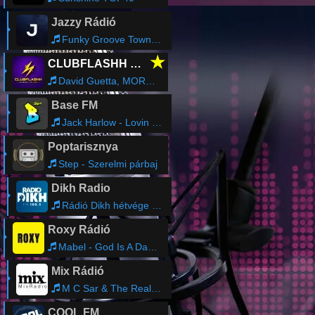
Jazzy Rádió
Funky Groove Town - Concrete Funk Legacy
★
CLUBFLASHH Radio
David Guetta, MORTEN & Prophecy - Kill The Vibe
Base FM
Jack Harlow - Lovin On Me
Poptarisznya
Step - Szerelmi párbaj
Dikh Radio
Rádió Dikh hétvége - Patai Annával
Roxy Rádió
Mabel - God Is A Dancer feat. Tiesto
Mix Rádió
M C Sar & The Real McCoy - It's On You 2021 (Stark'Manly Radio Edit)
COOL FM