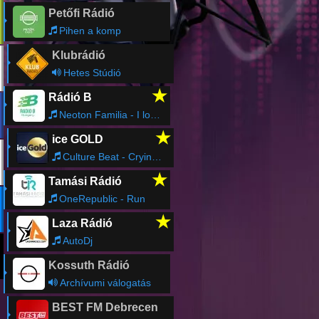
Petőfi Rádió
Pihen a komp
Klubrádió
Hetes Stúdió
★
Rádió B
Neoton Familia - I love you
★
ice GOLD
Culture Beat - Crying In The Rain
★
Tamási Rádió
OneRepublic - Run
★
Laza Rádió
AutoDj
Kossuth Rádió
Archívumi válogatás
BEST FM Debrecen