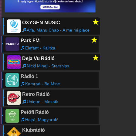
Rádió beágyazás
Ágyazd be weboldaladba
★
OXYGEN MUSIC
Online rádió készítés
Alfa, Manu Chao - A me mi piace
Készítés lépésről lépésre
★
Park FM
Elefánt - Kalitka
★
Deja Vu Rádió
Nicki Minaj - Starships
Rádió 1
Kamrad - Be Mine
Retro Rádió
Unique - Mozaik
Petőfi Rádió
Hajrá, Magyarok!
Klubrádió