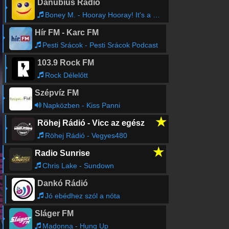
Danubius Rádió
Boney M. - Hooray Hooray! It's a Holi-Holiday
Hír FM - Karc FM
Pesti Srácok - Pesti Srácok Podcast
103.9 Rock FM
Rock Délelőtt
Szépvíz FM
Napközben - Kiss Panni
★
Röhej Rádió - Vicc az egész
Röhej Rádió - Vegyes480
★
Radio Sunrise
Chris Lake - Sundown
Dankó Rádió
Jó ebédhez szól a nóta
Sláger FM
Madonna - Hung Up