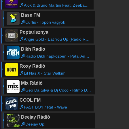
Alok & Bruno Martini Feat. Zeeba - Hear Me Now
Base FM
Curtis - Topon vagyok
Poptarisznya
Angie Gold - Eat You Up (Radio Remix)
Dikh Radio
Rádio Dikh napközben - Patai Anna- Baranyi Tomi
Roxy Rádió
Lil Nas X - Star Walkin'
Mix Rádió
Geo Da Silva & Dj Coco - Ritmo De La Noche (Dj Samuel Kimko Extended)
COOL FM
FAST BOY / Raf - Wave
Deejay Rádió
Deejay Up!