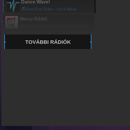
Dance Wave!
East End Dubs - On A Wave
Mercy Rádió
Postas Jozsi - A rozsak konnyesek
TOVÁBBI RÁDIÓK