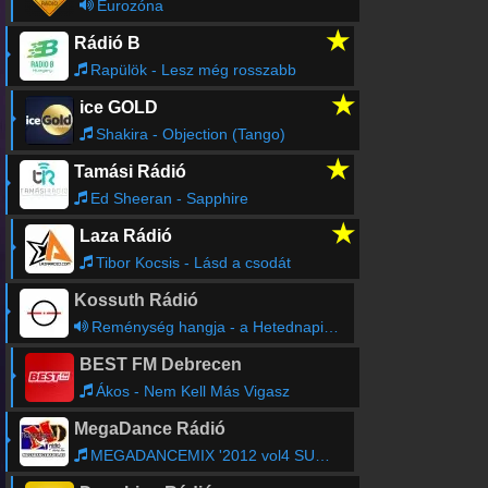
Eurozóna
★
Rádió B
Rapülök - Lesz még rosszabb
★
ice GOLD
Shakira - Objection (Tango)
★
Tamási Rádió
Ed Sheeran - Sapphire
★
Laza Rádió
Tibor Kocsis - Lásd a csodát
Kossuth Rádió
Reménység hangja - a Hetednapi Adventista Egyház félórája
BEST FM Debrecen
Ákos - Nem Kell Más Vigasz
MegaDance Rádió
MEGADANCEMIX '2012 vol4 SUNSHINE