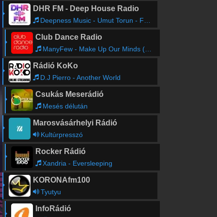
DHR FM - Deep House Radio
Deepness Music - Umut Torun - For You (Deepsan Remix)
Club Dance Radio
ManyFew - Make Up Our Minds (Extended Mix)
Rádió KoKo
D.J Pierro - Another World
Csukás Meserádió
Mesés délután
Marosvásárhelyi Rádió
Kultúrpresszó
Rocker Rádió
Xandria - Eversleeping
KORONAfm100
Tyutyu
InfoRádió