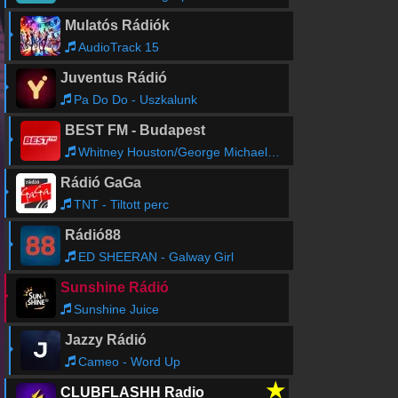
Mulatós Rádiók
AudioTrack 15
Juventus Rádió
Pa Do Do - Uszkalunk
BEST FM - Budapest
Whitney Houston/George Michael - If I Told You That
Rádió GaGa
TNT - Tiltott perc
Rádió88
ED SHEERAN - Galway Girl
Sunshine Rádió
Sunshine Juice
Jazzy Rádió
Cameo - Word Up
★
CLUBFLASHH Radio