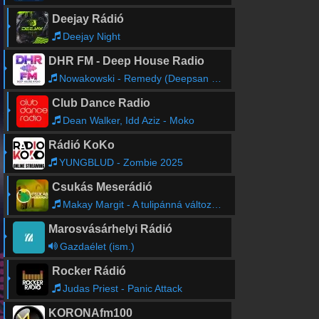
Deejay Rádió
Deejay Night
DHR FM - Deep House Radio
Nowakowski - Remedy (Deepsan Remix)
Club Dance Radio
Dean Walker, Idd Aziz - Moko
Rádió KoKo
YUNGBLUD - Zombie 2025
Csukás Meserádió
Makay Margit - A tulipánná változott királyfi
Marosvásárhelyi Rádió
Gazdaélet (ism.)
Rocker Rádió
Judas Priest - Panic Attack
KORONAfm100