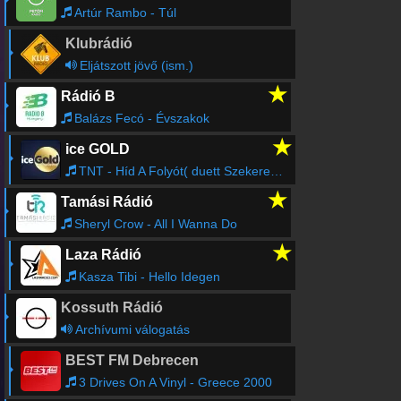
Artúr Rambo - Túl
Klubrádió
Eljátszott jövő (ism.)
★
Rádió B
Balázs Fecó - Évszakok
★
ice GOLD
TNT - Híd A Folyót( duett Szekeres Adrienn)
★
Tamási Rádió
Sheryl Crow - All I Wanna Do
★
Laza Rádió
Kasza Tibi - Hello Idegen
Kossuth Rádió
Archívumi válogatás
BEST FM Debrecen
3 Drives On A Vinyl - Greece 2000