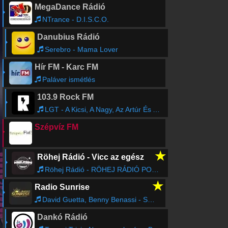
MegaDance Rádió
NTrance - D.I.S.C.O.
Danubius Rádió
Serebro - Mama Lover
Hír FM - Karc FM
Paláver ismétlés
103.9 Rock FM
LGT - A Kicsi, A Nagy, Az Artúr És Az Indián
Szépvíz FM
★
Röhej Rádió - Vicc az egész
Röhej Rádió - RÖHEJ RÁDIÓ PONTOS IDŐ14
★
Radio Sunrise
David Guetta, Benny Benassi - Satisfaction
Dankó Rádió