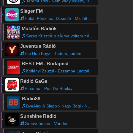
Teremi Trixi - Nem vagy legény, Berci
Sláger FM
Halott Pénz feat Dzsúdló - Mielőtt megismertelek (PI)
Mulatós Rádiók
Seres KrisztiÃ¡n zÃ¡rva voltam hÃ¡rom Ã©vig 2018 mix
Juventus Rádió
Hip Hop Boyz - Tudom, tudom
BEST FM - Budapest
Kollányi Zsuzsi - Eszembe jutottál
Rádió GaGa
Rihanna - Pon De Replay
Rádió88
ByeAlex & Slepp x Nagy Bogi - Nem hiszek
Sunshine Rádió
Groovehouse - Vándor