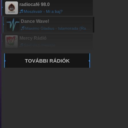
radiocafé 98.0
Moszkvatr - Mi a baj?
Dance Wave!
Maximo Gladius - Islamorada (Radio Edit)
Mercy Rádió
Szel viszi messze
TOVÁBBI RÁDIÓK