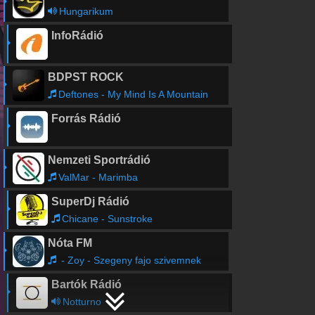
Hungarikum
InfoRádió
BDPST ROCK
Deftones - My Mind Is A Mountain
Forrás Rádió
Nemzeti Sportrádió
ValMar - Marimba
SuperDj Rádió
Chicane - Sunstroke
Nóta FM
- Zoy - Szegeny fajo szivemnek
Bartók Rádió
Notturno