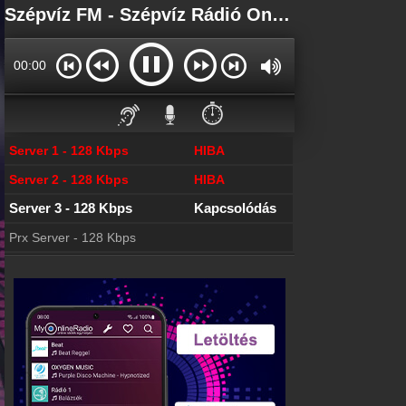
Főoldal
Szépvíz FM - Szépvíz Rádió Online - FM 101.7
myonlineradio.hu
Bejelentkezés
00:00
Hozz létre saját fiókot!
Kapcsolat
⏱️
Írj nekünk!
Server 1 - 128 Kbps
HIBA
Hírek
Szépvíz FM kapcsolatos hírek
Server 2 - 128 Kbps
HIBA
Partnerek
Server 3 - 128 Kbps
Csatlakozva
Rádiós partnerek
Prx Server - 128 Kbps
Rádió beágyazás
Ágyazd be weboldaladba
Online rádió készítés
Készítés lépésről lépésre