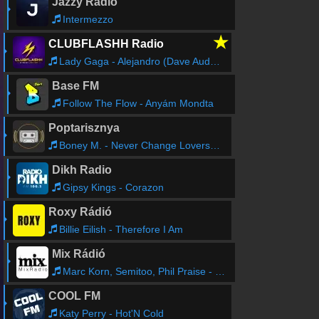
Jazzy Rádió
Intermezzo
★
CLUBFLASHH Radio
Lady Gaga - Alejandro (Dave Aude Radio Remix)
Base FM
Follow The Flow - Anyám Mondta
Poptarisznya
Boney M. - Never Change Lovers in the Middle of the Night
Dikh Radio
Gipsy Kings - Corazon
Roxy Rádió
Billie Eilish - Therefore I Am
Mix Rádió
Marc Korn, Semitoo, Phil Praise - Tricky Melody
COOL FM
Katy Perry - Hot'N Cold