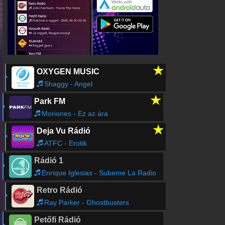
★
OXYGEN MUSIC
Shaggy - Angel
★
Park FM
Moriones - Ez az ára
★
Deja Vu Rádió
ATFC - Erotik
Rádió 1
Enrique Iglesias - Subeme La Radio
Retro Rádió
Ray Parker - Ghostbusters
Petőfi Rádió